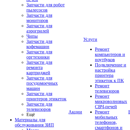
Запчасти для робот
пылесосов
Запчасти для
мониторов
Запчасти для
аэрогрилей
Чипы
Услуги
Запчасти для
кофемашин
Ремонт
Запчасти для
компьютеров и
оргтехники
ноутбуков
Запчасти для
Подключение и
ремонта
настройка
картриджей
принтера
Запчасти для
этикеток к ПК
посудомоечных
Ремонт
машин
телевизоров
Запчасти для
Ремонт
принтеров этикеток
микроволновых
Запчасти для
СВЧ-печей
телевизоров
Акции
Ремонт
Ещё
мобильных
Материалы для
телефонов,
обслуживания ЗИП
смартфонов и