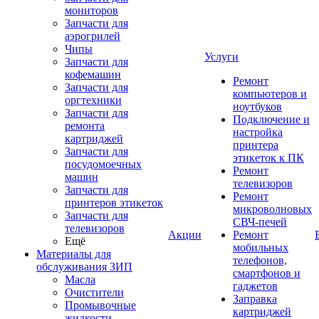
мониторов
Запчасти для
аэрогрилей
Чипы
Услуги
Запчасти для
кофемашин
Ремонт
Запчасти для
компьютеров и
оргтехники
ноутбуков
Запчасти для
Подключение и
ремонта
настройка
картриджей
принтера
Запчасти для
этикеток к ПК
посудомоечных
Ремонт
машин
телевизоров
Запчасти для
Ремонт
принтеров этикеток
микроволновых
Запчасти для
СВЧ-печей
телевизоров
Акции
Ремонт
Ещё
мобильных
Материалы для
телефонов,
обслуживания ЗИП
смартфонов и
Масла
гаджетов
Очистители
Заправка
Промывочные
картриджей
жидкости