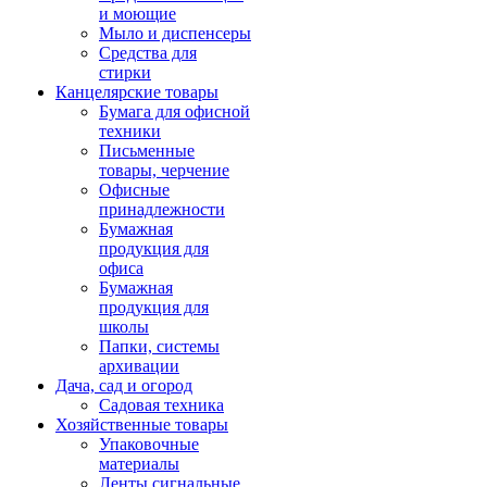
и моющие
Мыло и диспенсеры
Средства для
стирки
Канцелярские товары
Бумага для офисной
техники
Письменные
товары, черчение
Офисные
принадлежности
Бумажная
продукция для
офиса
Бумажная
продукция для
школы
Папки, системы
архивации
Дача, сад и огород
Садовая техника
Хозяйственные товары
Упаковочные
материалы
Ленты сигнальные