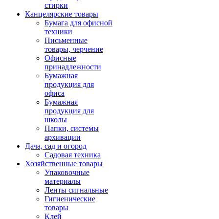
стирки
Канцелярские товары
Бумага для офисной
техники
Письменные
товары, черчение
Офисные
принадлежности
Бумажная
продукция для
офиса
Бумажная
продукция для
школы
Папки, системы
архивации
Дача, сад и огород
Садовая техника
Хозяйственные товары
Упаковочные
материалы
Ленты сигнальные
Гигиенические
товары
Клей