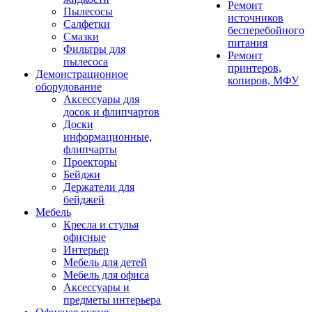
Ремонт
Пылесосы
источников
Салфетки
бесперебойного
Смазки
питания
Фильтры для
Ремонт
пылесоса
принтеров,
Демонстрационное
копиров, МФУ
оборудование
Аксессуары для
досок и флипчартов
Доски
информационные,
флипчарты
Проекторы
Бейджи
Держатели для
бейджей
Мебель
Кресла и стулья
офисные
Интерьер
Мебель для детей
Мебель для офиса
Аксессуары и
предметы интерьера