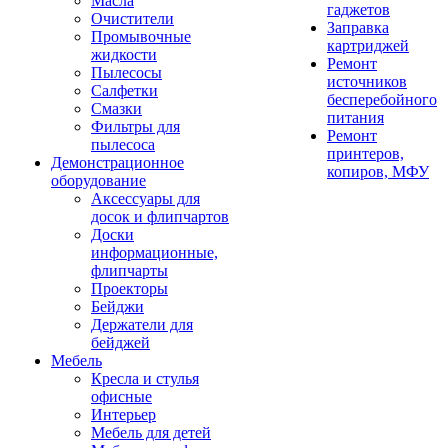
Масла
гаджетов
Очистители
Заправка
Промывочные
картриджей
жидкости
Ремонт
Пылесосы
источников
Салфетки
бесперебойного
Смазки
питания
Фильтры для
Ремонт
пылесоса
принтеров,
Демонстрационное
копиров, МФУ
оборудование
Аксессуары для
досок и флипчартов
Доски
информационные,
флипчарты
Проекторы
Бейджи
Держатели для
бейджей
Мебель
Кресла и стулья
офисные
Интерьер
Мебель для детей