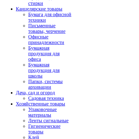
стирки
Канцелярские товары
Бумага для офисной
техники
Письменные
товары, черчение
Офисные
принадлежности
Бумажная
продукция для
офиса
Бумажная
продукция для
школы
Папки, системы
архивации
Дача, сад и огород
Садовая техника
Хозяйственные товары
Упаковочные
материалы
Ленты сигнальные
Гигиенические
товары
Клей