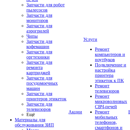
Запчасти для робот
пылесосов
Запчасти для
мониторов
Запчасти для
аэрогрилей
Чипы
Услуги
Запчасти для
кофемашин
Ремонт
Запчасти для
компьютеров и
оргтехники
ноутбуков
Запчасти для
Подключение и
ремонта
настройка
картриджей
принтера
Запчасти для
этикеток к ПК
посудомоечных
Ремонт
машин
телевизоров
Запчасти для
Ремонт
принтеров этикеток
микроволновых
Запчасти для
СВЧ-печей
телевизоров
Акции
Ремонт
Ещё
мобильных
Материалы для
телефонов,
обслуживания ЗИП
смартфонов и