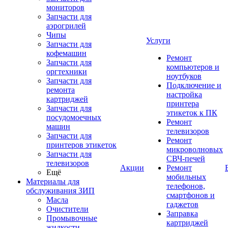
мониторов
Запчасти для
аэрогрилей
Чипы
Услуги
Запчасти для
кофемашин
Ремонт
Запчасти для
компьютеров и
оргтехники
ноутбуков
Запчасти для
Подключение и
ремонта
настройка
картриджей
принтера
Запчасти для
этикеток к ПК
посудомоечных
Ремонт
машин
телевизоров
Запчасти для
Ремонт
принтеров этикеток
микроволновых
Запчасти для
СВЧ-печей
телевизоров
Акции
Ремонт
Ещё
мобильных
Материалы для
телефонов,
обслуживания ЗИП
смартфонов и
Масла
гаджетов
Очистители
Заправка
Промывочные
картриджей
жидкости