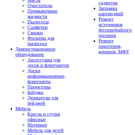
Масла
гаджетов
Очистители
Заправка
Промывочные
картриджей
жидкости
Ремонт
Пылесосы
источников
Салфетки
бесперебойного
Смазки
питания
Фильтры для
Ремонт
пылесоса
принтеров,
Демонстрационное
копиров, МФУ
оборудование
Аксессуары для
досок и флипчартов
Доски
информационные,
флипчарты
Проекторы
Бейджи
Держатели для
бейджей
Мебель
Кресла и стулья
офисные
Интерьер
Мебель для детей