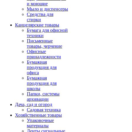
и моющие
Мыло и диспенсеры
Средства для
стирки
Канцелярские товары
Бумага для офисной
техники
Письменные
товары, черчение
Офисные
принадлежности
Бумажная
продукция для
офиса
Бумажная
продукция для
школы
Папки, системы
архивации
Дача, сад и огород
Садовая техника
Хозяйственные товары
Упаковочные
материалы
Ленты сигнальные