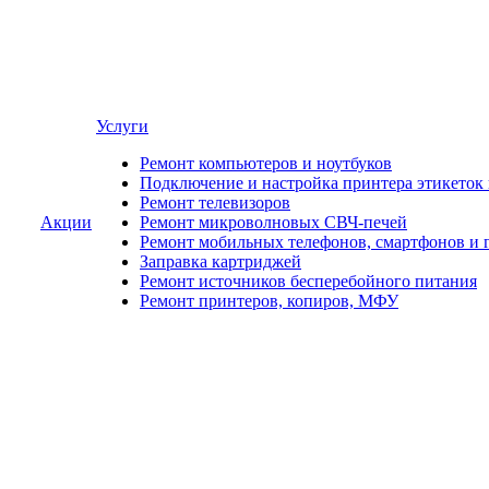
Услуги
Ремонт компьютеров и ноутбуков
Подключение и настройка принтера этикеток
Ремонт телевизоров
Акции
Ремонт микроволновых СВЧ-печей
Ремонт мобильных телефонов, смартфонов и 
Заправка картриджей
Ремонт источников бесперебойного питания
Ремонт принтеров, копиров, МФУ