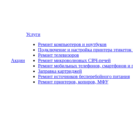
Услуги
Ремонт компьютеров и ноутбуков
Подключение и настройка принтера этикеток
Ремонт телевизоров
Акции
Ремонт микроволновых СВЧ-печей
Ремонт мобильных телефонов, смартфонов и 
Заправка картриджей
Ремонт источников бесперебойного питания
Ремонт принтеров, копиров, МФУ