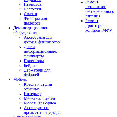
Ремонт
Пылесосы
источников
Салфетки
бесперебойного
Смазки
питания
Фильтры для
Ремонт
пылесоса
принтеров,
Демонстрационное
копиров, МФУ
оборудование
Аксессуары для
досок и флипчартов
Доски
информационные,
флипчарты
Проекторы
Бейджи
Держатели для
бейджей
Мебель
Кресла и стулья
офисные
Интерьер
Мебель для детей
Мебель для офиса
Аксессуары и
предметы интерьера