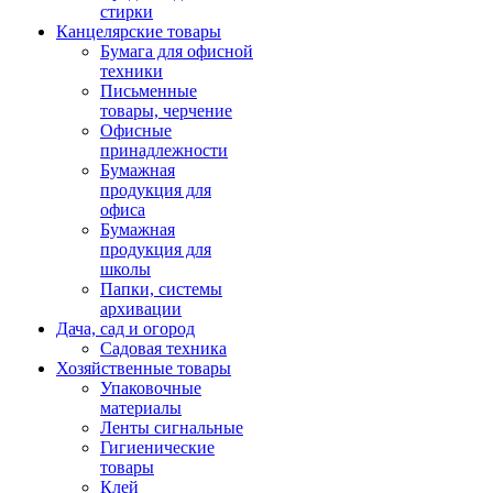
стирки
Канцелярские товары
Бумага для офисной
техники
Письменные
товары, черчение
Офисные
принадлежности
Бумажная
продукция для
офиса
Бумажная
продукция для
школы
Папки, системы
архивации
Дача, сад и огород
Садовая техника
Хозяйственные товары
Упаковочные
материалы
Ленты сигнальные
Гигиенические
товары
Клей