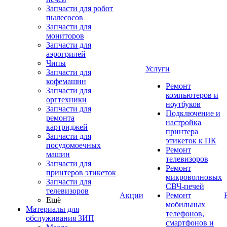
Запчасти для робот
пылесосов
Запчасти для
мониторов
Запчасти для
аэрогрилей
Чипы
Услуги
Запчасти для
кофемашин
Ремонт
Запчасти для
компьютеров и
оргтехники
ноутбуков
Запчасти для
Подключение и
ремонта
настройка
картриджей
принтера
Запчасти для
этикеток к ПК
посудомоечных
Ремонт
машин
телевизоров
Запчасти для
Ремонт
принтеров этикеток
микроволновых
Запчасти для
СВЧ-печей
телевизоров
Акции
Ремонт
Ещё
мобильных
Материалы для
телефонов,
обслуживания ЗИП
смартфонов и