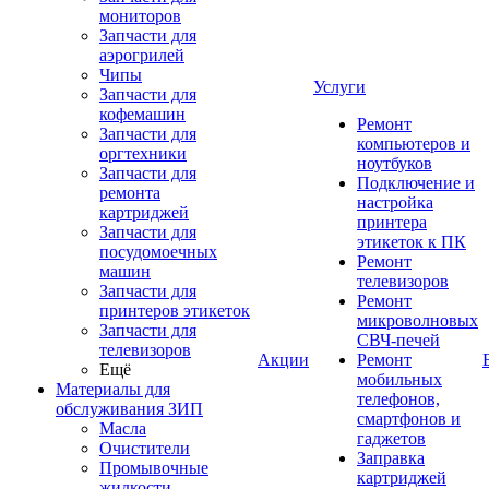
мониторов
Запчасти для
аэрогрилей
Чипы
Услуги
Запчасти для
кофемашин
Ремонт
Запчасти для
компьютеров и
оргтехники
ноутбуков
Запчасти для
Подключение и
ремонта
настройка
картриджей
принтера
Запчасти для
этикеток к ПК
посудомоечных
Ремонт
машин
телевизоров
Запчасти для
Ремонт
принтеров этикеток
микроволновых
Запчасти для
СВЧ-печей
телевизоров
Акции
Ремонт
Ещё
мобильных
Материалы для
телефонов,
обслуживания ЗИП
смартфонов и
Масла
гаджетов
Очистители
Заправка
Промывочные
картриджей
жидкости