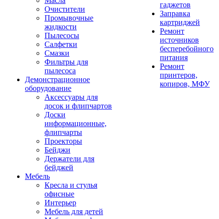
Масла
гаджетов
Очистители
Заправка
Промывочные
картриджей
жидкости
Ремонт
Пылесосы
источников
Салфетки
бесперебойного
Смазки
питания
Фильтры для
Ремонт
пылесоса
принтеров,
Демонстрационное
копиров, МФУ
оборудование
Аксессуары для
досок и флипчартов
Доски
информационные,
флипчарты
Проекторы
Бейджи
Держатели для
бейджей
Мебель
Кресла и стулья
офисные
Интерьер
Мебель для детей