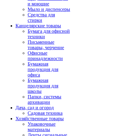
и моющие
Мыло и диспенсеры
Средства для
стирки
Канцелярские товары
Бумага для офисной
техники
Письменные
товары, черчение
Офисные
принадлежности
Бумажная
продукция для
офиса
Бумажная
продукция для
школы
Папки, системы
архивации
Дача, сад и огород
Садовая техника
Хозяйственные товары
Упаковочные
материалы
Ленты сигнальные