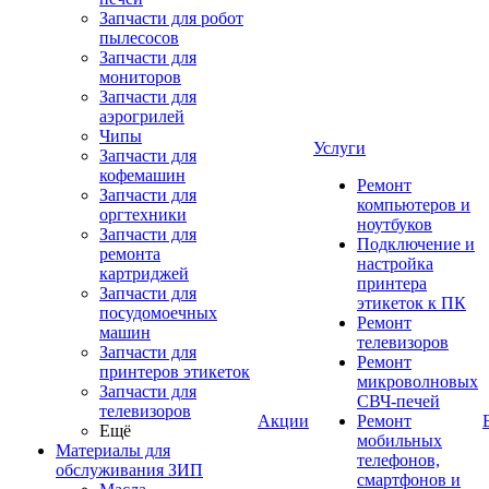
Запчасти для робот
пылесосов
Запчасти для
мониторов
Запчасти для
аэрогрилей
Чипы
Услуги
Запчасти для
кофемашин
Ремонт
Запчасти для
компьютеров и
оргтехники
ноутбуков
Запчасти для
Подключение и
ремонта
настройка
картриджей
принтера
Запчасти для
этикеток к ПК
посудомоечных
Ремонт
машин
телевизоров
Запчасти для
Ремонт
принтеров этикеток
микроволновых
Запчасти для
СВЧ-печей
телевизоров
Акции
Ремонт
Ещё
мобильных
Материалы для
телефонов,
обслуживания ЗИП
смартфонов и