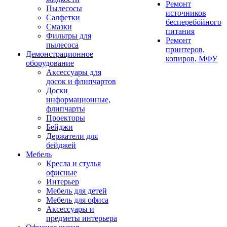
Ремонт
Пылесосы
источников
Салфетки
бесперебойного
Смазки
питания
Фильтры для
Ремонт
пылесоса
принтеров,
Демонстрационное
копиров, МФУ
оборудование
Аксессуары для
досок и флипчартов
Доски
информационные,
флипчарты
Проекторы
Бейджи
Держатели для
бейджей
Мебель
Кресла и стулья
офисные
Интерьер
Мебель для детей
Мебель для офиса
Аксессуары и
предметы интерьера