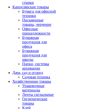
стирки
Канцелярские товары
Бумага для офисной
техники
Письменные
товары, черчение
Офисные
принадлежности
Бумажная
продукция для
офиса
Бумажная
продукция для
школы
Папки, системы
архивации
Дача, сад и огород
Садовая техника
Хозяйственные товары
Упаковочные
материалы
Ленты сигнальные
Гигиенические
товары
Клей