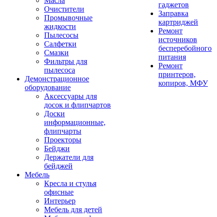
Масла
гаджетов
Очистители
Заправка
Промывочные
картриджей
жидкости
Ремонт
Пылесосы
источников
Салфетки
бесперебойного
Смазки
питания
Фильтры для
Ремонт
пылесоса
принтеров,
Демонстрационное
копиров, МФУ
оборудование
Аксессуары для
досок и флипчартов
Доски
информационные,
флипчарты
Проекторы
Бейджи
Держатели для
бейджей
Мебель
Кресла и стулья
офисные
Интерьер
Мебель для детей