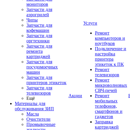
мониторов
Запчасти для
аэрогрилей
Чипы
Услуги
Запчасти для
кофемашин
Ремонт
Запчасти для
компьютеров и
оргтехники
ноутбуков
Запчасти для
Подключение и
ремонта
настройка
картриджей
принтера
Запчасти для
этикеток к ПК
посудомоечных
Ремонт
машин
телевизоров
Запчасти для
Ремонт
принтеров этикеток
микроволновых
Запчасти для
СВЧ-печей
телевизоров
Акции
Ремонт
Ещё
мобильных
Материалы для
телефонов,
обслуживания ЗИП
смартфонов и
Масла
гаджетов
Очистители
Заправка
Промывочные
картриджей
жидкости