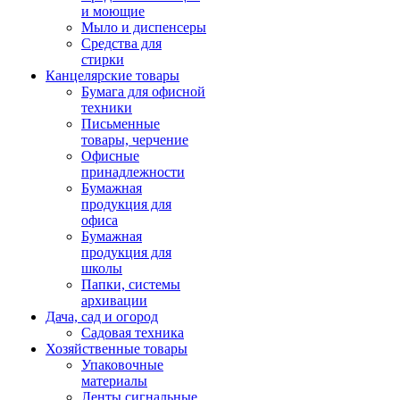
и моющие
Мыло и диспенсеры
Средства для
стирки
Канцелярские товары
Бумага для офисной
техники
Письменные
товары, черчение
Офисные
принадлежности
Бумажная
продукция для
офиса
Бумажная
продукция для
школы
Папки, системы
архивации
Дача, сад и огород
Садовая техника
Хозяйственные товары
Упаковочные
материалы
Ленты сигнальные