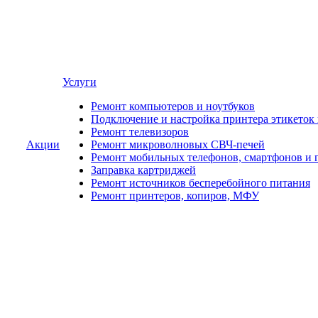
Услуги
Ремонт компьютеров и ноутбуков
Подключение и настройка принтера этикеток
Ремонт телевизоров
Акции
Ремонт микроволновых СВЧ-печей
Ремонт мобильных телефонов, смартфонов и 
Заправка картриджей
Ремонт источников бесперебойного питания
Ремонт принтеров, копиров, МФУ