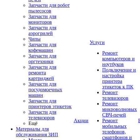
Запчасти для робот
пылесосов
Запчасти для
мониторов
Запчасти для
аэрогрилей
Чипы
Услуги
Запчасти для
кофемашин
Ремонт
Запчасти для
компьютеров и
оргтехники
ноутбуков
Запчасти для
Подключение и
ремонта
настройка
картриджей
принтера
Запчасти для
этикеток к ПК
посудомоечных
Ремонт
машин
телевизоров
Запчасти для
Ремонт
принтеров этикеток
микроволновых
Запчасти для
СВЧ-печей
телевизоров
Акции
Ремонт
Ещё
мобильных
Материалы для
телефонов,
обслуживания ЗИП
смартфонов и