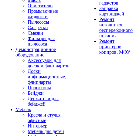
Масла
гаджетов
Очистители
Заправка
Промывочные
картриджей
жидкости
Ремонт
Пылесосы
источников
Салфетки
бесперебойного
Смазки
питания
Фильтры для
Ремонт
пылесоса
принтеров,
Демонстрационное
копиров, МФУ
оборудование
Аксессуары для
досок и флипчартов
Доски
информационные,
флипчарты
Проекторы
Бейджи
Держатели для
бейджей
Мебель
Кресла и стулья
офисные
Интерьер
Мебель для детей