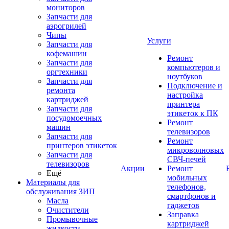
мониторов
Запчасти для
аэрогрилей
Чипы
Услуги
Запчасти для
кофемашин
Ремонт
Запчасти для
компьютеров и
оргтехники
ноутбуков
Запчасти для
Подключение и
ремонта
настройка
картриджей
принтера
Запчасти для
этикеток к ПК
посудомоечных
Ремонт
машин
телевизоров
Запчасти для
Ремонт
принтеров этикеток
микроволновых
Запчасти для
СВЧ-печей
телевизоров
Акции
Ремонт
Ещё
мобильных
Материалы для
телефонов,
обслуживания ЗИП
смартфонов и
Масла
гаджетов
Очистители
Заправка
Промывочные
картриджей
жидкости