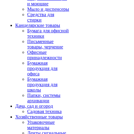
и моющие
Мыло и диспенсеры
Средства для
стирки
Канцелярские товары
Бумага для офисной
техники
Письменные
товары, черчение
Офисные
принадлежности
Бумажная
продукция для
офиса
Бумажная
продукция для
школы
Папки, системы
архивации
Дача, сад и огород
Садовая техника
Хозяйственные товары
Упаковочные
материалы
Ленты сигнальные