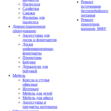
Ремонт
Пылесосы
источников
Салфетки
бесперебойного
Смазки
питания
Фильтры для
Ремонт
пылесоса
принтеров,
Демонстрационное
копиров, МФУ
оборудование
Аксессуары для
досок и флипчартов
Доски
информационные,
флипчарты
Проекторы
Бейджи
Держатели для
бейджей
Мебель
Кресла и стулья
офисные
Интерьер
Мебель для детей
Мебель для офиса
Аксессуары и
предметы интерьера