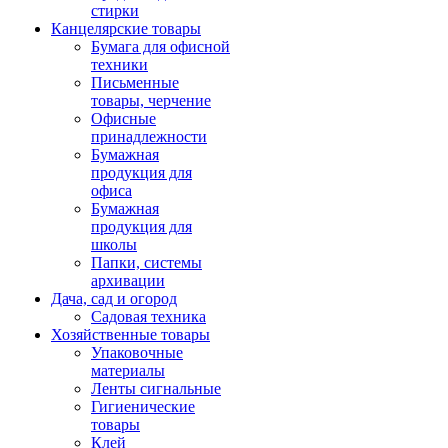
стирки
Канцелярские товары
Бумага для офисной
техники
Письменные
товары, черчение
Офисные
принадлежности
Бумажная
продукция для
офиса
Бумажная
продукция для
школы
Папки, системы
архивации
Дача, сад и огород
Садовая техника
Хозяйственные товары
Упаковочные
материалы
Ленты сигнальные
Гигиенические
товары
Клей