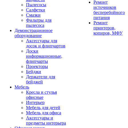
Ремонт
Пылесосы
источников
Салфетки
бесперебойного
Смазки
питания
Фильтры для
Ремонт
пылесоса
принтеров,
Демонстрационное
копиров, МФУ
оборудование
Аксессуары для
досок и флипчартов
Доски
информационные,
флипчарты
Проекторы
Бейджи
Держатели для
бейджей
Мебель
Кресла и стулья
офисные
Интерьер
Мебель для детей
Мебель для офиса
Аксессуары и
предметы интерьера