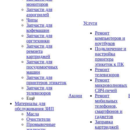
мониторов
Запчасти для
аэрогрилей
Чипы
Услуги
Запчасти для
кофемашин
Ремонт
Запчасти для
компьютеров и
оргтехники
ноутбуков
Запчасти для
Подключение и
ремонта
настройка
картриджей
принтера
Запчасти для
этикеток к ПК
посудомоечных
Ремонт
машин
телевизоров
Запчасти для
Ремонт
принтеров этикеток
микроволновых
Запчасти для
СВЧ-печей
телевизоров
Акции
Ремонт
Ещё
мобильных
Материалы для
телефонов,
обслуживания ЗИП
смартфонов и
Масла
гаджетов
Очистители
Заправка
Промывочные
картриджей
жидкости