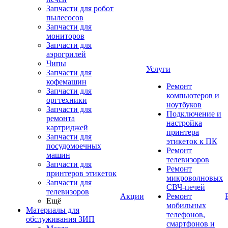
Запчасти для робот
пылесосов
Запчасти для
мониторов
Запчасти для
аэрогрилей
Чипы
Услуги
Запчасти для
кофемашин
Ремонт
Запчасти для
компьютеров и
оргтехники
ноутбуков
Запчасти для
Подключение и
ремонта
настройка
картриджей
принтера
Запчасти для
этикеток к ПК
посудомоечных
Ремонт
машин
телевизоров
Запчасти для
Ремонт
принтеров этикеток
микроволновых
Запчасти для
СВЧ-печей
телевизоров
Акции
Ремонт
Ещё
мобильных
Материалы для
телефонов,
обслуживания ЗИП
смартфонов и