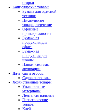
стирки
Канцелярские товары
Бумага для офисной
техники
Письменные
товары, черчение
Офисные
принадлежности
Бумажная
продукция для
офиса
Бумажная
продукция для
школы
Папки, системы
архивации
Дача, сад и огород
Садовая техника
Хозяйственные товары
Упаковочные
материалы
Ленты сигнальные
Гигиенические
товары
Клей