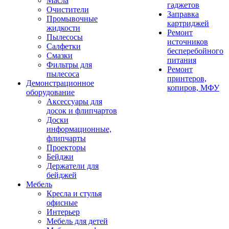
Масла
гаджетов
Очистители
Заправка
Промывочные
картриджей
жидкости
Ремонт
Пылесосы
источников
Салфетки
бесперебойного
Смазки
питания
Фильтры для
Ремонт
пылесоса
принтеров,
Демонстрационное
копиров, МФУ
оборудование
Аксессуары для
досок и флипчартов
Доски
информационные,
флипчарты
Проекторы
Бейджи
Держатели для
бейджей
Мебель
Кресла и стулья
офисные
Интерьер
Мебель для детей