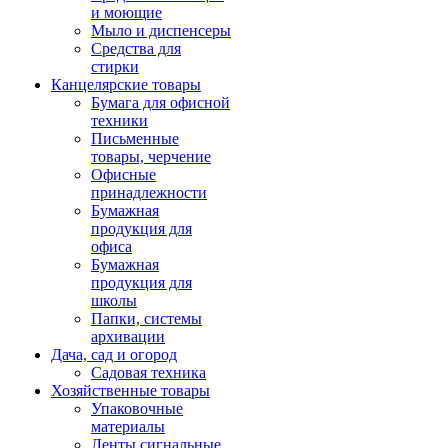
и моющие
Мыло и диспенсеры
Средства для
стирки
Канцелярские товары
Бумага для офисной
техники
Письменные
товары, черчение
Офисные
принадлежности
Бумажная
продукция для
офиса
Бумажная
продукция для
школы
Папки, системы
архивации
Дача, сад и огород
Садовая техника
Хозяйственные товары
Упаковочные
материалы
Ленты сигнальные