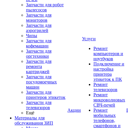
Запчасти для робот
пылесосов
Запчасти для
мониторов
Запчасти для
аэрогрилей
Чипы
Услуги
Запчасти для
кофемашин
Ремонт
Запчасти для
компьютеров и
оргтехники
ноутбуков
Запчасти для
Подключение и
ремонта
настройка
картриджей
принтера
Запчасти для
этикеток к ПК
посудомоечных
Ремонт
машин
телевизоров
Запчасти для
Ремонт
принтеров этикеток
микроволновых
Запчасти для
СВЧ-печей
телевизоров
Акции
Ремонт
Ещё
мобильных
Материалы для
телефонов,
обслуживания ЗИП
смартфонов и