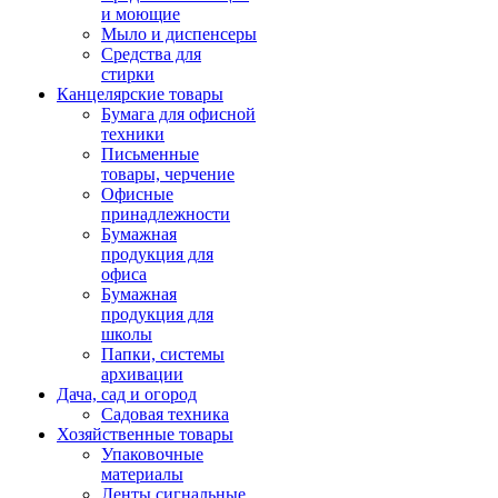
и моющие
Мыло и диспенсеры
Средства для
стирки
Канцелярские товары
Бумага для офисной
техники
Письменные
товары, черчение
Офисные
принадлежности
Бумажная
продукция для
офиса
Бумажная
продукция для
школы
Папки, системы
архивации
Дача, сад и огород
Садовая техника
Хозяйственные товары
Упаковочные
материалы
Ленты сигнальные