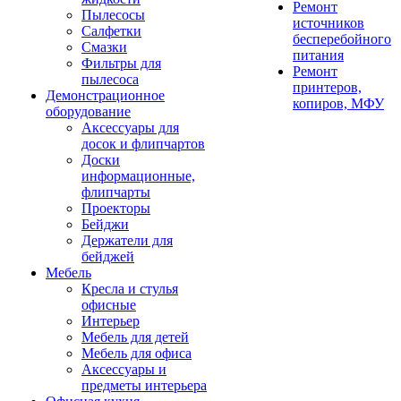
Ремонт
Пылесосы
источников
Салфетки
бесперебойного
Смазки
питания
Фильтры для
Ремонт
пылесоса
принтеров,
Демонстрационное
копиров, МФУ
оборудование
Аксессуары для
досок и флипчартов
Доски
информационные,
флипчарты
Проекторы
Бейджи
Держатели для
бейджей
Мебель
Кресла и стулья
офисные
Интерьер
Мебель для детей
Мебель для офиса
Аксессуары и
предметы интерьера