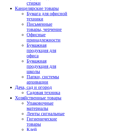
стирки
Канцелярские товары
Бумага для офисной
техники
Письменные
товары, черчение
Офисные
принадлежности
Бумажная
продукция для
офиса
Бумажная
продукция для
школы
Папки, системы
архивации
Дача, сад и огород
Садовая техника
Хозяйственные товары
Упаковочные
материалы
Ленты сигнальные
Гигиенические
товары
Клей