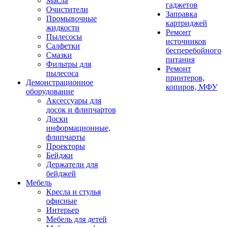
Масла
гаджетов
Очистители
Заправка
Промывочные
картриджей
жидкости
Ремонт
Пылесосы
источников
Салфетки
бесперебойного
Смазки
питания
Фильтры для
Ремонт
пылесоса
принтеров,
Демонстрационное
копиров, МФУ
оборудование
Аксессуары для
досок и флипчартов
Доски
информационные,
флипчарты
Проекторы
Бейджи
Держатели для
бейджей
Мебель
Кресла и стулья
офисные
Интерьер
Мебель для детей