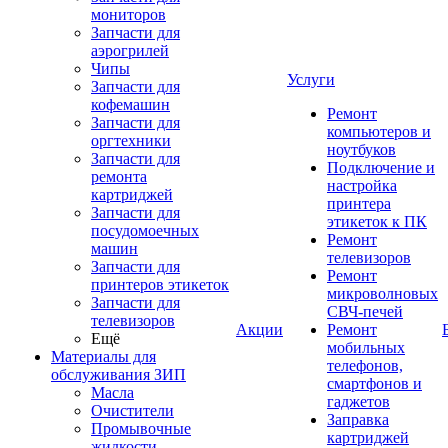
мониторов
Запчасти для
аэрогрилей
Чипы
Услуги
Запчасти для
кофемашин
Ремонт
Запчасти для
компьютеров и
оргтехники
ноутбуков
Запчасти для
Подключение и
ремонта
настройка
картриджей
принтера
Запчасти для
этикеток к ПК
посудомоечных
Ремонт
машин
телевизоров
Запчасти для
Ремонт
принтеров этикеток
микроволновых
Запчасти для
СВЧ-печей
телевизоров
Акции
Ремонт
Ещё
мобильных
Материалы для
телефонов,
обслуживания ЗИП
смартфонов и
Масла
гаджетов
Очистители
Заправка
Промывочные
картриджей
жидкости