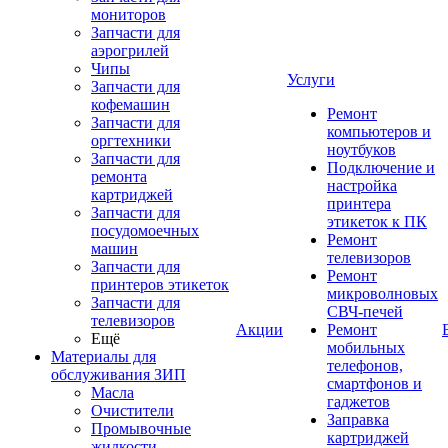
мониторов
Запчасти для
аэрогрилей
Чипы
Услуги
Запчасти для
кофемашин
Ремонт
Запчасти для
компьютеров и
оргтехники
ноутбуков
Запчасти для
Подключение и
ремонта
настройка
картриджей
принтера
Запчасти для
этикеток к ПК
посудомоечных
Ремонт
машин
телевизоров
Запчасти для
Ремонт
принтеров этикеток
микроволновых
Запчасти для
СВЧ-печей
телевизоров
Акции
Ремонт
Ещё
мобильных
Материалы для
телефонов,
обслуживания ЗИП
смартфонов и
Масла
гаджетов
Очистители
Заправка
Промывочные
картриджей
жидкости