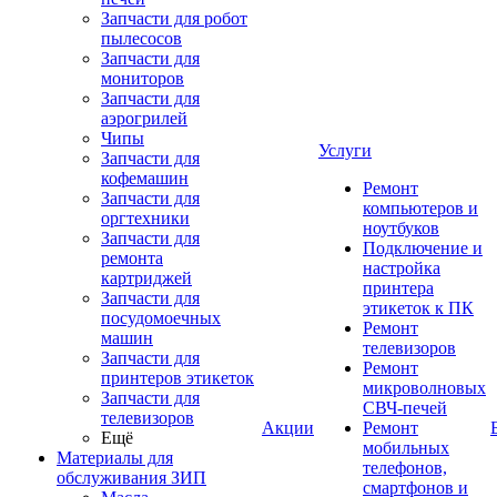
Запчасти для робот
пылесосов
Запчасти для
мониторов
Запчасти для
аэрогрилей
Чипы
Услуги
Запчасти для
кофемашин
Ремонт
Запчасти для
компьютеров и
оргтехники
ноутбуков
Запчасти для
Подключение и
ремонта
настройка
картриджей
принтера
Запчасти для
этикеток к ПК
посудомоечных
Ремонт
машин
телевизоров
Запчасти для
Ремонт
принтеров этикеток
микроволновых
Запчасти для
СВЧ-печей
телевизоров
Акции
Ремонт
Ещё
мобильных
Материалы для
телефонов,
обслуживания ЗИП
смартфонов и