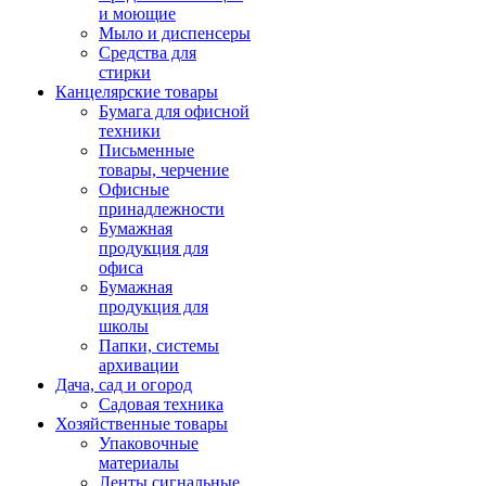
и моющие
Мыло и диспенсеры
Средства для
стирки
Канцелярские товары
Бумага для офисной
техники
Письменные
товары, черчение
Офисные
принадлежности
Бумажная
продукция для
офиса
Бумажная
продукция для
школы
Папки, системы
архивации
Дача, сад и огород
Садовая техника
Хозяйственные товары
Упаковочные
материалы
Ленты сигнальные