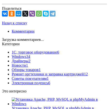
Поделиться
Назад к списку
Комментарии
Загрузка комментариев...
Категории
1С, торговое оборудование
6
Windows
34
Драйверы
2
Новости
1
Обзоры товаров
1
Ремонт оргтехники и заправка картриджей
12
Советы покупателям
1
Электронная подпись
6
Это интересно
Установка Apache, PHP, MySQL и phpMyAdmin в