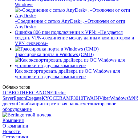
Windows
«Соединение с сетью AnyDesk», «Отключен от сети
AnyDesk»
Ошибка 806 при подключении к VPN: «Не удается
создать VPN-соединение между данным компьютером и
VPN-сервером»
Трассировка порта в Windows (CMD)
Как экспортировать драйвера из ОС Windows для
установки на другом компьютере
Облако тегов
1С
BROTHER
CANON
Effector
Saver
Epson
Exegate
KYOCERA
MF3010
TWAIN
Viber
Windows
МФ
доступ
Ошибка
принтер
сетевая папка
счетчик
торговое
оборудование
Компания
О компании
Новости
Сотрудники