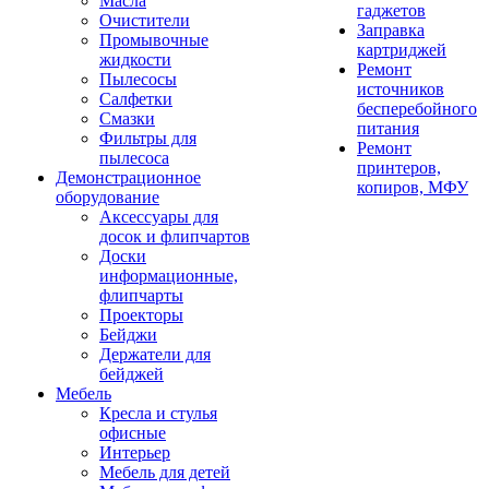
Масла
гаджетов
Очистители
Заправка
Промывочные
картриджей
жидкости
Ремонт
Пылесосы
источников
Салфетки
бесперебойного
Смазки
питания
Фильтры для
Ремонт
пылесоса
принтеров,
Демонстрационное
копиров, МФУ
оборудование
Аксессуары для
досок и флипчартов
Доски
информационные,
флипчарты
Проекторы
Бейджи
Держатели для
бейджей
Мебель
Кресла и стулья
офисные
Интерьер
Мебель для детей