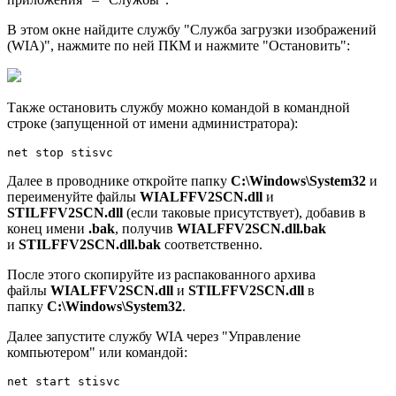
В этом окне найдите службу "Служба загрузки изображений
(WIA)", нажмите по ней ПКМ и нажмите "Остановить":
Также остановить службу можно командой в командной
строке (запущенной от имени администратора):
Далее в проводнике откройте папку
C:\Windows\System32
и
переименуйте файлы
WIALFFV2SCN.dll
и
STILFFV2SCN.dll
(если таковые присутствует), добавив в
конец имени
.bak
, получив
WIALFFV2SCN.dll.bak
и
STILFFV2SCN.dll.bak
соответственно.
После этого скопируйте из распакованного архива
файлы
WIALFFV2SCN.dll
и
STILFFV2SCN.dll
в
папку
C:\Windows\System32
.
Далее запустите службу WIA через "Управление
компьютером" или командой: