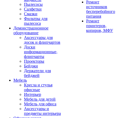
Ремонт
Пылесосы
источников
Салфетки
бесперебойного
Смазки
питания
Фильтры для
Ремонт
пылесоса
принтеров,
Демонстрационное
копиров, МФУ
оборудование
Аксессуары для
досок и флипчартов
Доски
информационные,
флипчарты
Проекторы
Бейджи
Держатели для
бейджей
Мебель
Кресла и стулья
офисные
Интерьер
Мебель для детей
Мебель для офиса
Аксессуары и
предметы интерьера