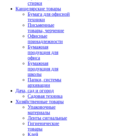
стирки
Канцелярские товары
Бумага для офисной
техники
Письменные
товары, черчение
Офисные
принадлежности
Бумажная
продукция для
офиса
Бумажная
продукция для
школы
Папки, системы
архивации
Дача, сад и огород
Садовая техника
Хозяйственные товары
Упаковочные
материалы
Ленты сигнальные
Гигиенические
товары
Клей