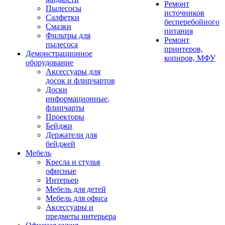
Ремонт
Пылесосы
источников
Салфетки
бесперебойного
Смазки
питания
Фильтры для
Ремонт
пылесоса
принтеров,
Демонстрационное
копиров, МФУ
оборудование
Аксессуары для
досок и флипчартов
Доски
информационные,
флипчарты
Проекторы
Бейджи
Держатели для
бейджей
Мебель
Кресла и стулья
офисные
Интерьер
Мебель для детей
Мебель для офиса
Аксессуары и
предметы интерьера