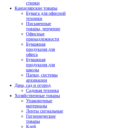
стирки
Канцелярские товары
Бумага для офисной
техники
Письменные
товары, черчение
Офисные
принадлежности
Бумажная
продукция для
офиса
Бумажная
продукция для
школы
Папки, системы
архивации
Дача, сад и огород
Садовая техника
Хозяйственные товары
Упаковочные
материалы
Ленты сигнальные
Гигиенические
товары
Клей