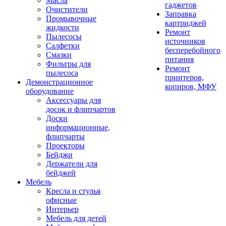
Масла
гаджетов
Очистители
Заправка
Промывочные
картриджей
жидкости
Ремонт
Пылесосы
источников
Салфетки
бесперебойного
Смазки
питания
Фильтры для
Ремонт
пылесоса
принтеров,
Демонстрационное
копиров, МФУ
оборудование
Аксессуары для
досок и флипчартов
Доски
информационные,
флипчарты
Проекторы
Бейджи
Держатели для
бейджей
Мебель
Кресла и стулья
офисные
Интерьер
Мебель для детей