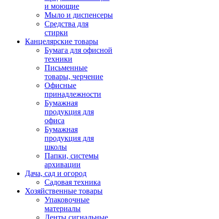
и моющие
Мыло и диспенсеры
Средства для
стирки
Канцелярские товары
Бумага для офисной
техники
Письменные
товары, черчение
Офисные
принадлежности
Бумажная
продукция для
офиса
Бумажная
продукция для
школы
Папки, системы
архивации
Дача, сад и огород
Садовая техника
Хозяйственные товары
Упаковочные
материалы
Ленты сигнальные