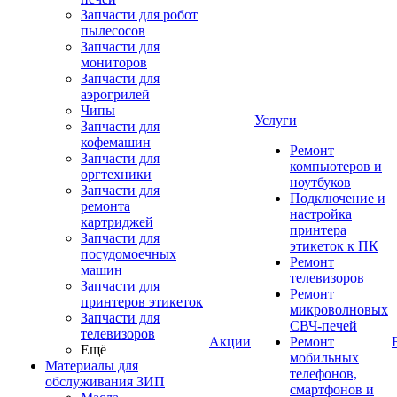
Запчасти для робот
пылесосов
Запчасти для
мониторов
Запчасти для
аэрогрилей
Чипы
Услуги
Запчасти для
кофемашин
Ремонт
Запчасти для
компьютеров и
оргтехники
ноутбуков
Запчасти для
Подключение и
ремонта
настройка
картриджей
принтера
Запчасти для
этикеток к ПК
посудомоечных
Ремонт
машин
телевизоров
Запчасти для
Ремонт
принтеров этикеток
микроволновых
Запчасти для
СВЧ-печей
телевизоров
Акции
Ремонт
Ещё
мобильных
Материалы для
телефонов,
обслуживания ЗИП
смартфонов и