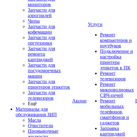
мониторов
Запчасти для
аэрогрилей
Чипы
Услуги
Запчасти для
кофемашин
Ремонт
Запчасти для
компьютеров и
оргтехники
ноутбуков
Запчасти для
Подключение и
ремонта
настройка
картриджей
принтера
Запчасти для
этикеток к ПК
посудомоечных
Ремонт
машин
телевизоров
Запчасти для
Ремонт
принтеров этикеток
микроволновых
Запчасти для
СВЧ-печей
телевизоров
Акции
Ремонт
Ещё
мобильных
Материалы для
телефонов,
обслуживания ЗИП
смартфонов и
Масла
гаджетов
Очистители
Заправка
Промывочные
картриджей
жидкости