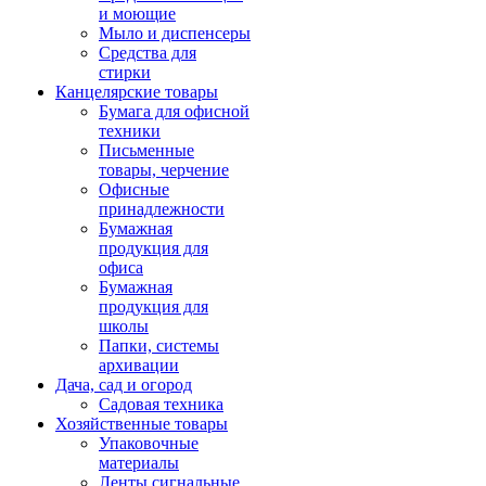
и моющие
Мыло и диспенсеры
Средства для
стирки
Канцелярские товары
Бумага для офисной
техники
Письменные
товары, черчение
Офисные
принадлежности
Бумажная
продукция для
офиса
Бумажная
продукция для
школы
Папки, системы
архивации
Дача, сад и огород
Садовая техника
Хозяйственные товары
Упаковочные
материалы
Ленты сигнальные