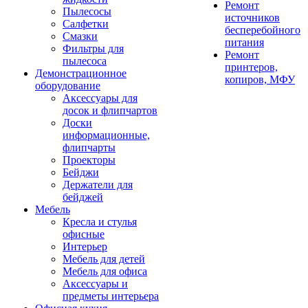
Ремонт
Пылесосы
источников
Салфетки
бесперебойного
Смазки
питания
Фильтры для
Ремонт
пылесоса
принтеров,
Демонстрационное
копиров, МФУ
оборудование
Аксессуары для
досок и флипчартов
Доски
информационные,
флипчарты
Проекторы
Бейджи
Держатели для
бейджей
Мебель
Кресла и стулья
офисные
Интерьер
Мебель для детей
Мебель для офиса
Аксессуары и
предметы интерьера