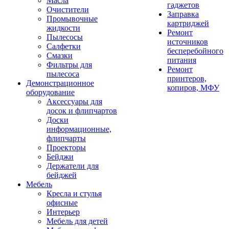
Масла
гаджетов
Очистители
Заправка
Промывочные
картриджей
жидкости
Ремонт
Пылесосы
источников
Салфетки
бесперебойного
Смазки
питания
Фильтры для
Ремонт
пылесоса
принтеров,
Демонстрационное
копиров, МФУ
оборудование
Аксессуары для
досок и флипчартов
Доски
информационные,
флипчарты
Проекторы
Бейджи
Держатели для
бейджей
Мебель
Кресла и стулья
офисные
Интерьер
Мебель для детей