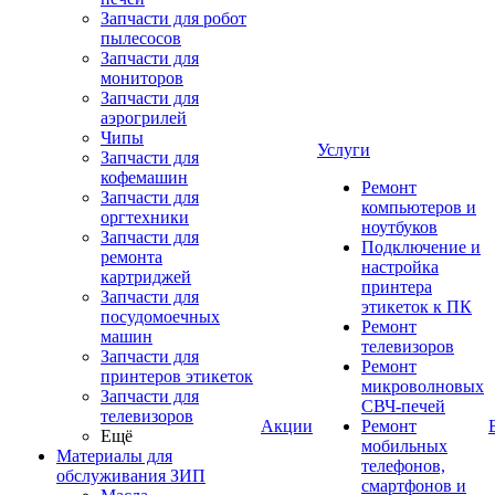
Запчасти для робот
пылесосов
Запчасти для
мониторов
Запчасти для
аэрогрилей
Чипы
Услуги
Запчасти для
кофемашин
Ремонт
Запчасти для
компьютеров и
оргтехники
ноутбуков
Запчасти для
Подключение и
ремонта
настройка
картриджей
принтера
Запчасти для
этикеток к ПК
посудомоечных
Ремонт
машин
телевизоров
Запчасти для
Ремонт
принтеров этикеток
микроволновых
Запчасти для
СВЧ-печей
телевизоров
Акции
Ремонт
Ещё
мобильных
Материалы для
телефонов,
обслуживания ЗИП
смартфонов и