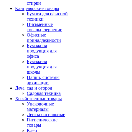
стирки
Канцелярские товары
Бумага для офисной
техники
Письменные
товары, черчение
Офисные
принадлежности
Бумажная
продукция для
офиса
Бумажная
продукция для
школы
Папки, системы
архивации
Дача, сад и огород
Садовая техника
Хозяйственные товары
Упаковочные
материалы
Ленты сигнальные
Гигиенические
товары
Клей