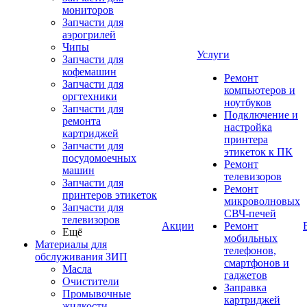
мониторов
Запчасти для
аэрогрилей
Чипы
Услуги
Запчасти для
кофемашин
Ремонт
Запчасти для
компьютеров и
оргтехники
ноутбуков
Запчасти для
Подключение и
ремонта
настройка
картриджей
принтера
Запчасти для
этикеток к ПК
посудомоечных
Ремонт
машин
телевизоров
Запчасти для
Ремонт
принтеров этикеток
микроволновых
Запчасти для
СВЧ-печей
телевизоров
Акции
Ремонт
Ещё
мобильных
Материалы для
телефонов,
обслуживания ЗИП
смартфонов и
Масла
гаджетов
Очистители
Заправка
Промывочные
картриджей
жидкости