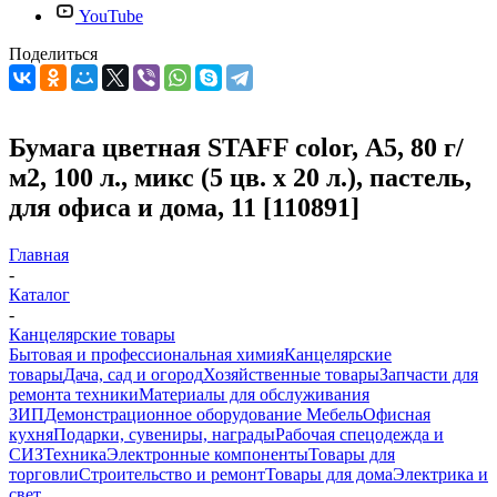
YouTube
Поделиться
Бумага цветная STAFF color, А5, 80 г/
м2, 100 л., микс (5 цв. х 20 л.), пастель,
для офиса и дома, 11 [110891]
Главная
-
Каталог
-
Канцелярские товары
Бытовая и профессиональная химия
Канцелярские
товары
Дача, сад и огород
Хозяйственные товары
Запчасти для
ремонта техники
Материалы для обслуживания
ЗИП
Демонстрационное оборудование
Мебель
Офисная
кухня
Подарки, сувениры, награды
Рабочая спецодежда и
СИЗ
Техника
Электронные компоненты
Товары для
торговли
Строительство и ремонт
Товары для дома
Электрика и
свет