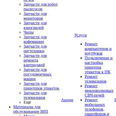
Запчасти для робот
пылесосов
Запчасти для
мониторов
Запчасти для
аэрогрилей
Чипы
Услуги
Запчасти для
кофемашин
Ремонт
Запчасти для
компьютеров и
оргтехники
ноутбуков
Запчасти для
Подключение и
ремонта
настройка
картриджей
принтера
Запчасти для
этикеток к ПК
посудомоечных
Ремонт
машин
телевизоров
Запчасти для
Ремонт
принтеров этикеток
микроволновых
Запчасти для
СВЧ-печей
телевизоров
Акции
Ремонт
Ещё
мобильных
Материалы для
телефонов,
обслуживания ЗИП
смартфонов и