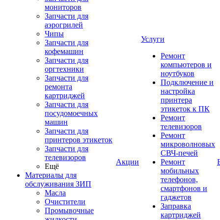
мониторов
Запчасти для
аэрогрилей
Чипы
Услуги
Запчасти для
кофемашин
Ремонт
Запчасти для
компьютеров и
оргтехники
ноутбуков
Запчасти для
Подключение и
ремонта
настройка
картриджей
принтера
Запчасти для
этикеток к ПК
посудомоечных
Ремонт
машин
телевизоров
Запчасти для
Ремонт
принтеров этикеток
микроволновых
Запчасти для
СВЧ-печей
телевизоров
Акции
Ремонт
Ещё
мобильных
Материалы для
телефонов,
обслуживания ЗИП
смартфонов и
Масла
гаджетов
Очистители
Заправка
Промывочные
картриджей
жидкости