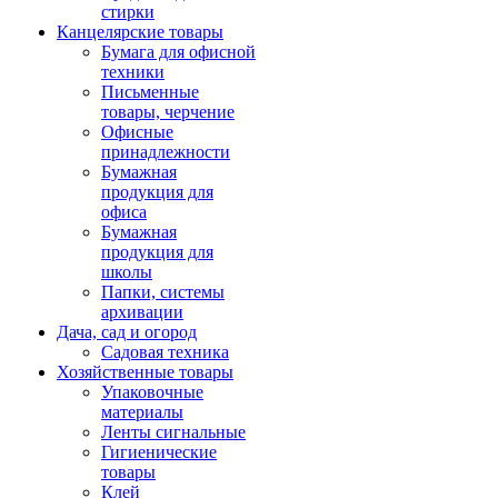
стирки
Канцелярские товары
Бумага для офисной
техники
Письменные
товары, черчение
Офисные
принадлежности
Бумажная
продукция для
офиса
Бумажная
продукция для
школы
Папки, системы
архивации
Дача, сад и огород
Садовая техника
Хозяйственные товары
Упаковочные
материалы
Ленты сигнальные
Гигиенические
товары
Клей