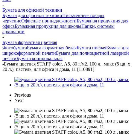
-
Бумага для офисной техники
Бумага для офисной техники
Письменные товары,
черчение
Офисные принадлежности
Бумажная продукция для
офиса
Бумажная продукция для школы
Папки, системы
архивации
-
Бумага форматная цветная
Фотобумага
Бумага форматная белая
Бумага писчая
Бумага для
широкоформатной печати
Бумага для полноцветной лазерной
печати
Бумага копировальная
-
Бумага цветная STAFF color, А5, 80 г/м2, 100 л., микс (5 цв. х
20 л.), пастель, для офиса и дома, 11 [110891]
Previous
Next