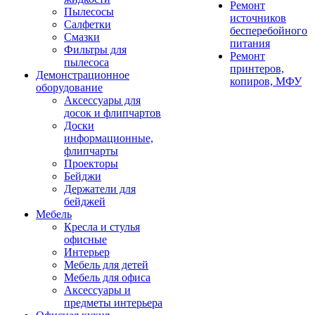
Ремонт
Пылесосы
источников
Салфетки
бесперебойного
Смазки
питания
Фильтры для
Ремонт
пылесоса
принтеров,
Демонстрационное
копиров, МФУ
оборудование
Аксессуары для
досок и флипчартов
Доски
информационные,
флипчарты
Проекторы
Бейджи
Держатели для
бейджей
Мебель
Кресла и стулья
офисные
Интерьер
Мебель для детей
Мебель для офиса
Аксессуары и
предметы интерьера