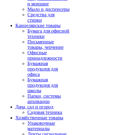
и моющие
Мыло и диспенсеры
Средства для
стирки
Канцелярские товары
Бумага для офисной
техники
Письменные
товары, черчение
Офисные
принадлежности
Бумажная
продукция для
офиса
Бумажная
продукция для
школы
Папки, системы
архивации
Дача, сад и огород
Садовая техника
Хозяйственные товары
Упаковочные
материалы
Ленты сигнальные