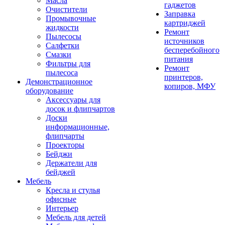
Масла
гаджетов
Очистители
Заправка
Промывочные
картриджей
жидкости
Ремонт
Пылесосы
источников
Салфетки
бесперебойного
Смазки
питания
Фильтры для
Ремонт
пылесоса
принтеров,
Демонстрационное
копиров, МФУ
оборудование
Аксессуары для
досок и флипчартов
Доски
информационные,
флипчарты
Проекторы
Бейджи
Держатели для
бейджей
Мебель
Кресла и стулья
офисные
Интерьер
Мебель для детей