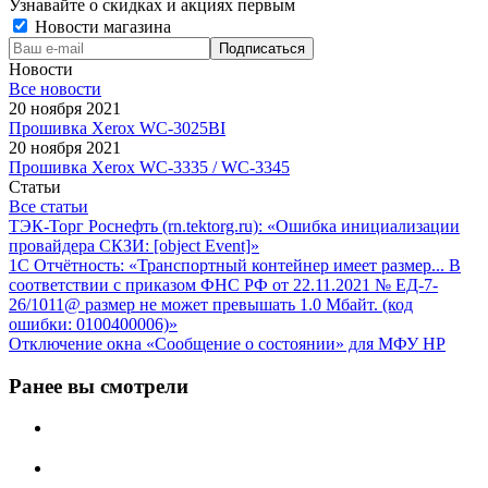
Узнавайте о скидках и акциях первым
Новости магазина
Новости
Все новости
20 ноября 2021
Прошивка Xerox WC-3025BI
20 ноября 2021
Прошивка Xerox WC-3335 / WC-3345
Статьи
Все статьи
ТЭК-Торг Роснефть (rn.tektorg.ru): «Ошибка инициализации
провайдера СКЗИ: [object Event]»
1С Отчётность: «Транспортный контейнер имеет размер... В
соответствии с приказом ФНС РФ от 22.11.2021 № ЕД-7-
26/1011@ размер не может превышать 1.0 Мбайт. (код
ошибки: 0100400006)»
Отключение окна «Сообщение о состоянии» для МФУ HP
Ранее вы смотрели