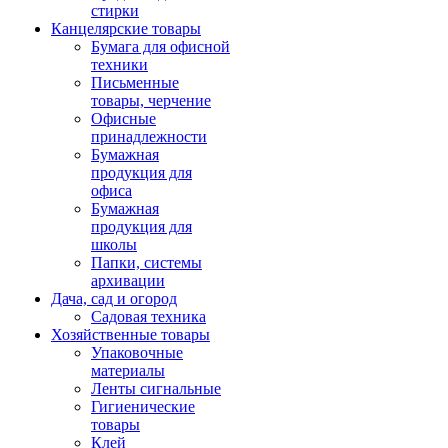
стирки
Канцелярские товары
Бумага для офисной
техники
Письменные
товары, черчение
Офисные
принадлежности
Бумажная
продукция для
офиса
Бумажная
продукция для
школы
Папки, системы
архивации
Дача, сад и огород
Садовая техника
Хозяйственные товары
Упаковочные
материалы
Ленты сигнальные
Гигиенические
товары
Клей