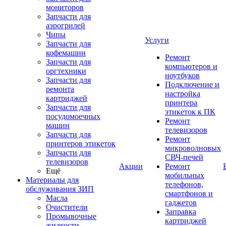
мониторов
Запчасти для
аэрогрилей
Чипы
Услуги
Запчасти для
кофемашин
Ремонт
Запчасти для
компьютеров и
оргтехники
ноутбуков
Запчасти для
Подключение и
ремонта
настройка
картриджей
принтера
Запчасти для
этикеток к ПК
посудомоечных
Ремонт
машин
телевизоров
Запчасти для
Ремонт
принтеров этикеток
микроволновых
Запчасти для
СВЧ-печей
телевизоров
Акции
Ремонт
Ещё
мобильных
Материалы для
телефонов,
обслуживания ЗИП
смартфонов и
Масла
гаджетов
Очистители
Заправка
Промывочные
картриджей
жидкости