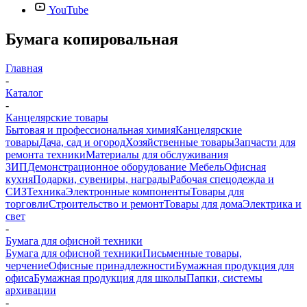
YouTube
Бумага копировальная
Главная
-
Каталог
-
Канцелярские товары
Бытовая и профессиональная химия
Канцелярские
товары
Дача, сад и огород
Хозяйственные товары
Запчасти для
ремонта техники
Материалы для обслуживания
ЗИП
Демонстрационное оборудование
Мебель
Офисная
кухня
Подарки, сувениры, награды
Рабочая спецодежда и
СИЗ
Техника
Электронные компоненты
Товары для
торговли
Строительство и ремонт
Товары для дома
Электрика и
свет
-
Бумага для офисной техники
Бумага для офисной техники
Письменные товары,
черчение
Офисные принадлежности
Бумажная продукция для
офиса
Бумажная продукция для школы
Папки, системы
архивации
-