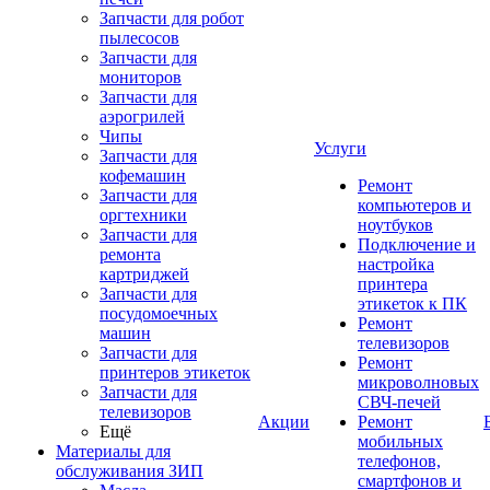
Запчасти для робот
пылесосов
Запчасти для
мониторов
Запчасти для
аэрогрилей
Чипы
Услуги
Запчасти для
кофемашин
Ремонт
Запчасти для
компьютеров и
оргтехники
ноутбуков
Запчасти для
Подключение и
ремонта
настройка
картриджей
принтера
Запчасти для
этикеток к ПК
посудомоечных
Ремонт
машин
телевизоров
Запчасти для
Ремонт
принтеров этикеток
микроволновых
Запчасти для
СВЧ-печей
телевизоров
Акции
Ремонт
Ещё
мобильных
Материалы для
телефонов,
обслуживания ЗИП
смартфонов и