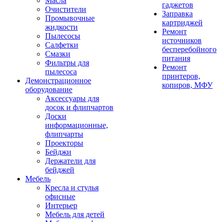
Масла
гаджетов
Очистители
Заправка
Промывочные
картриджей
жидкости
Ремонт
Пылесосы
источников
Салфетки
бесперебойного
Смазки
питания
Фильтры для
Ремонт
пылесоса
принтеров,
Демонстрационное
копиров, МФУ
оборудование
Аксессуары для
досок и флипчартов
Доски
информационные,
флипчарты
Проекторы
Бейджи
Держатели для
бейджей
Мебель
Кресла и стулья
офисные
Интерьер
Мебель для детей