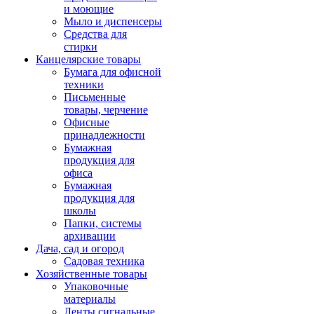
и моющие
Мыло и диспенсеры
Средства для
стирки
Канцелярские товары
Бумага для офисной
техники
Письменные
товары, черчение
Офисные
принадлежности
Бумажная
продукция для
офиса
Бумажная
продукция для
школы
Папки, системы
архивации
Дача, сад и огород
Садовая техника
Хозяйственные товары
Упаковочные
материалы
Ленты сигнальные