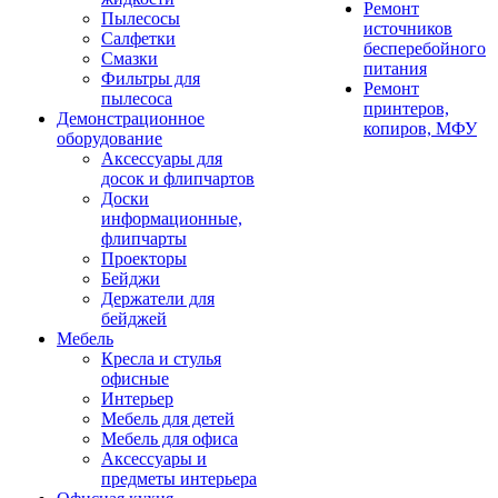
Ремонт
Пылесосы
источников
Салфетки
бесперебойного
Смазки
питания
Фильтры для
Ремонт
пылесоса
принтеров,
Демонстрационное
копиров, МФУ
оборудование
Аксессуары для
досок и флипчартов
Доски
информационные,
флипчарты
Проекторы
Бейджи
Держатели для
бейджей
Мебель
Кресла и стулья
офисные
Интерьер
Мебель для детей
Мебель для офиса
Аксессуары и
предметы интерьера