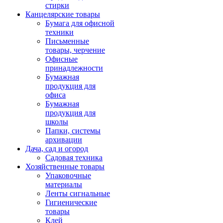
стирки
Канцелярские товары
Бумага для офисной
техники
Письменные
товары, черчение
Офисные
принадлежности
Бумажная
продукция для
офиса
Бумажная
продукция для
школы
Папки, системы
архивации
Дача, сад и огород
Садовая техника
Хозяйственные товары
Упаковочные
материалы
Ленты сигнальные
Гигиенические
товары
Клей