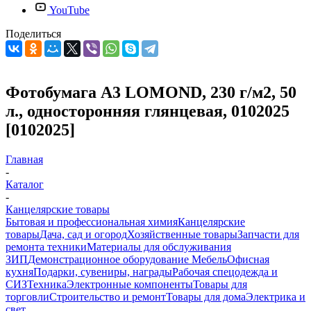
YouTube
Поделиться
Фотобумага A3 LOMOND, 230 г/м2, 50
л., односторонняя глянцевая, 0102025
[0102025]
Главная
-
Каталог
-
Канцелярские товары
Бытовая и профессиональная химия
Канцелярские
товары
Дача, сад и огород
Хозяйственные товары
Запчасти для
ремонта техники
Материалы для обслуживания
ЗИП
Демонстрационное оборудование
Мебель
Офисная
кухня
Подарки, сувениры, награды
Рабочая спецодежда и
СИЗ
Техника
Электронные компоненты
Товары для
торговли
Строительство и ремонт
Товары для дома
Электрика и
свет