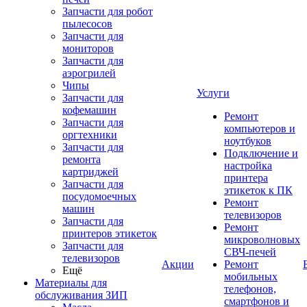
Запчасти для робот
пылесосов
Запчасти для
мониторов
Запчасти для
аэрогрилей
Чипы
Услуги
Запчасти для
кофемашин
Ремонт
Запчасти для
компьютеров и
оргтехники
ноутбуков
Запчасти для
Подключение и
ремонта
настройка
картриджей
принтера
Запчасти для
этикеток к ПК
посудомоечных
Ремонт
машин
телевизоров
Запчасти для
Ремонт
принтеров этикеток
микроволновых
Запчасти для
СВЧ-печей
телевизоров
Акции
Ремонт
Ещё
мобильных
Материалы для
телефонов,
обслуживания ЗИП
смартфонов и