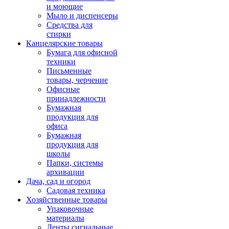
и моющие
Мыло и диспенсеры
Средства для
стирки
Канцелярские товары
Бумага для офисной
техники
Письменные
товары, черчение
Офисные
принадлежности
Бумажная
продукция для
офиса
Бумажная
продукция для
школы
Папки, системы
архивации
Дача, сад и огород
Садовая техника
Хозяйственные товары
Упаковочные
материалы
Ленты сигнальные