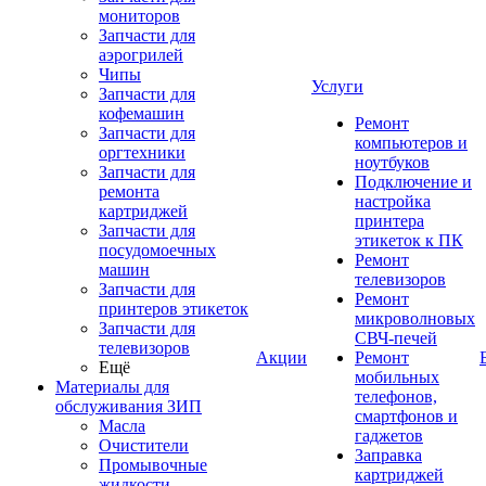
мониторов
Запчасти для
аэрогрилей
Чипы
Услуги
Запчасти для
кофемашин
Ремонт
Запчасти для
компьютеров и
оргтехники
ноутбуков
Запчасти для
Подключение и
ремонта
настройка
картриджей
принтера
Запчасти для
этикеток к ПК
посудомоечных
Ремонт
машин
телевизоров
Запчасти для
Ремонт
принтеров этикеток
микроволновых
Запчасти для
СВЧ-печей
телевизоров
Акции
Ремонт
Ещё
мобильных
Материалы для
телефонов,
обслуживания ЗИП
смартфонов и
Масла
гаджетов
Очистители
Заправка
Промывочные
картриджей
жидкости