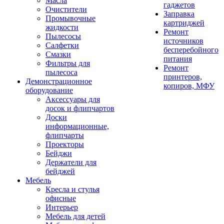
Масла
гаджетов
Очистители
Заправка
Промывочные
картриджей
жидкости
Ремонт
Пылесосы
источников
Салфетки
бесперебойного
Смазки
питания
Фильтры для
Ремонт
пылесоса
принтеров,
Демонстрационное
копиров, МФУ
оборудование
Аксессуары для
досок и флипчартов
Доски
информационные,
флипчарты
Проекторы
Бейджи
Держатели для
бейджей
Мебель
Кресла и стулья
офисные
Интерьер
Мебель для детей