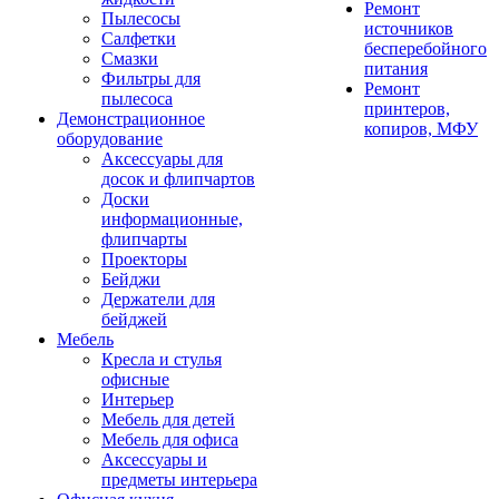
Ремонт
Пылесосы
источников
Салфетки
бесперебойного
Смазки
питания
Фильтры для
Ремонт
пылесоса
принтеров,
Демонстрационное
копиров, МФУ
оборудование
Аксессуары для
досок и флипчартов
Доски
информационные,
флипчарты
Проекторы
Бейджи
Держатели для
бейджей
Мебель
Кресла и стулья
офисные
Интерьер
Мебель для детей
Мебель для офиса
Аксессуары и
предметы интерьера