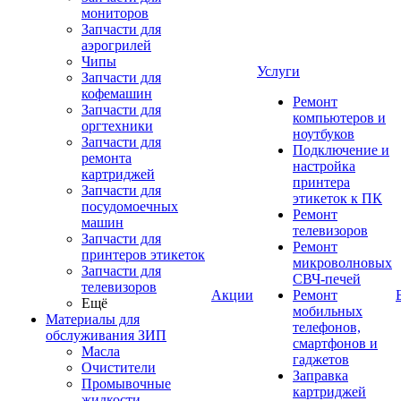
мониторов
Запчасти для
аэрогрилей
Чипы
Услуги
Запчасти для
кофемашин
Ремонт
Запчасти для
компьютеров и
оргтехники
ноутбуков
Запчасти для
Подключение и
ремонта
настройка
картриджей
принтера
Запчасти для
этикеток к ПК
посудомоечных
Ремонт
машин
телевизоров
Запчасти для
Ремонт
принтеров этикеток
микроволновых
Запчасти для
СВЧ-печей
телевизоров
Акции
Ремонт
Ещё
мобильных
Материалы для
телефонов,
обслуживания ЗИП
смартфонов и
Масла
гаджетов
Очистители
Заправка
Промывочные
картриджей
жидкости