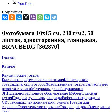
YouTube
Поделиться
Фотобумага 10х15 см, 230 г/м2, 50
листов, односторонняя, глянцевая,
BRAUBERG [362870]
Главная
-
Каталог
-
Канцелярские товары
Бытовая и профессиональная химия
Канцелярские
товары
Дача, сад и огород
Хозяйственные товары
Запчасти для
ремонта техники
Материалы для обслуживания
ЗИП
Демонстрационное оборудование
Мебель
Офисная
кухня
Подарки, сувениры, награды
Рабочая спецодежда и
СИЗ
Техника
Электронные компоненты
Товары для
торговли
Строительство и ремонт
Товары для дома
Электрика и
свет