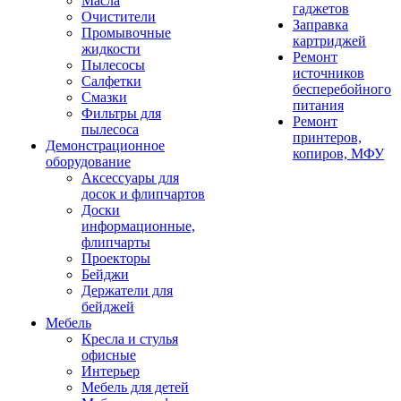
Масла
гаджетов
Очистители
Заправка
Промывочные
картриджей
жидкости
Ремонт
Пылесосы
источников
Салфетки
бесперебойного
Смазки
питания
Фильтры для
Ремонт
пылесоса
принтеров,
Демонстрационное
копиров, МФУ
оборудование
Аксессуары для
досок и флипчартов
Доски
информационные,
флипчарты
Проекторы
Бейджи
Держатели для
бейджей
Мебель
Кресла и стулья
офисные
Интерьер
Мебель для детей