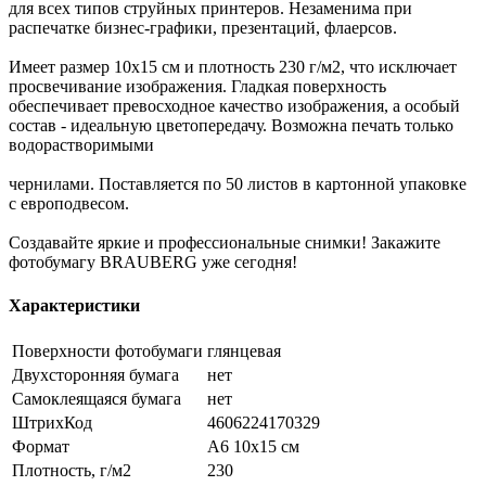
для всех типов струйных принтеров. Незаменима при
распечатке бизнес-графики, презентаций, флаерсов.
Имеет размер 10х15 см и плотность 230 г/м2, что исключает
просвечивание изображения. Гладкая поверхность
обеспечивает превосходное качество изображения, а особый
состав - идеальную цветопередачу. Возможна печать только
водорастворимыми
чернилами. Поставляется по 50 листов в картонной упаковке
с европодвесом.
Создавайте яркие и профессиональные снимки! Закажите
фотобумагу BRAUBERG уже сегодня!
Характеристики
Поверхности фотобумаги
глянцевая
Двухсторонняя бумага
нет
Самоклеящаяся бумага
нет
ШтрихКод
4606224170329
Формат
A6 10х15 см
Плотность, г/м2
230