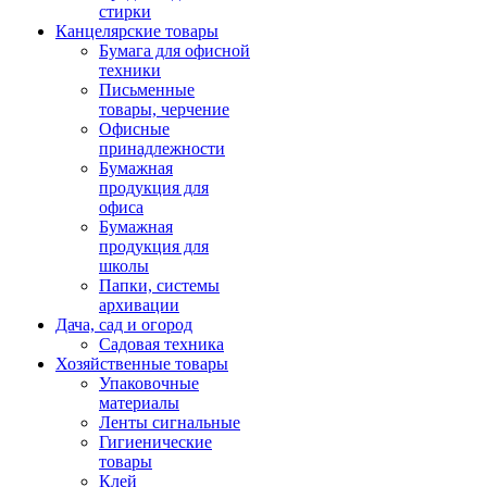
стирки
Канцелярские товары
Бумага для офисной
техники
Письменные
товары, черчение
Офисные
принадлежности
Бумажная
продукция для
офиса
Бумажная
продукция для
школы
Папки, системы
архивации
Дача, сад и огород
Садовая техника
Хозяйственные товары
Упаковочные
материалы
Ленты сигнальные
Гигиенические
товары
Клей