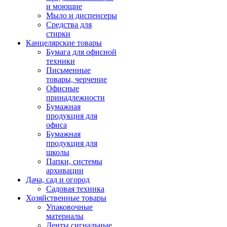
и моющие
Мыло и диспенсеры
Средства для
стирки
Канцелярские товары
Бумага для офисной
техники
Письменные
товары, черчение
Офисные
принадлежности
Бумажная
продукция для
офиса
Бумажная
продукция для
школы
Папки, системы
архивации
Дача, сад и огород
Садовая техника
Хозяйственные товары
Упаковочные
материалы
Ленты сигнальные