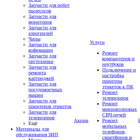
Запчасти для робот
пылесосов
Запчасти для
мониторов
Запчасти для
аэрогрилей
Чипы
Услуги
Запчасти для
кофемашин
Ремонт
Запчасти для
компьютеров и
оргтехники
ноутбуков
Запчасти для
Подключение и
ремонта
настройка
картриджей
принтера
Запчасти для
этикеток к ПК
посудомоечных
Ремонт
машин
телевизоров
Запчасти для
Ремонт
принтеров этикеток
микроволновых
Запчасти для
СВЧ-печей
телевизоров
Акции
Ремонт
Ещё
мобильных
Материалы для
телефонов,
обслуживания ЗИП
смартфонов и