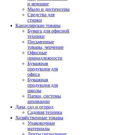
и моющие
Мыло и диспенсеры
Средства для
стирки
Канцелярские товары
Бумага для офисной
техники
Письменные
товары, черчение
Офисные
принадлежности
Бумажная
продукция для
офиса
Бумажная
продукция для
школы
Папки, системы
архивации
Дача, сад и огород
Садовая техника
Хозяйственные товары
Упаковочные
материалы
Ленты сигнальные