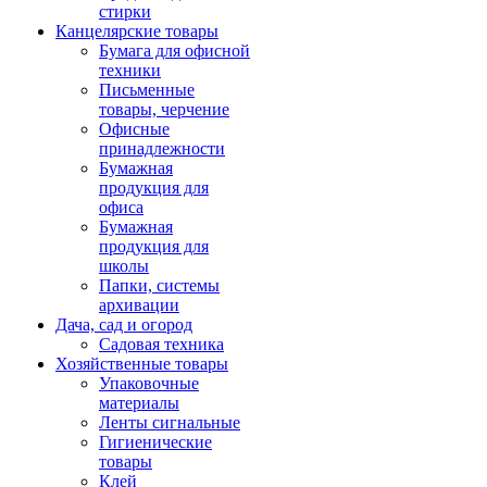
стирки
Канцелярские товары
Бумага для офисной
техники
Письменные
товары, черчение
Офисные
принадлежности
Бумажная
продукция для
офиса
Бумажная
продукция для
школы
Папки, системы
архивации
Дача, сад и огород
Садовая техника
Хозяйственные товары
Упаковочные
материалы
Ленты сигнальные
Гигиенические
товары
Клей