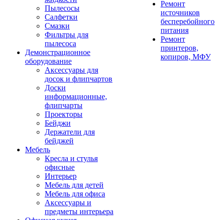
Ремонт
Пылесосы
источников
Салфетки
бесперебойного
Смазки
питания
Фильтры для
Ремонт
пылесоса
принтеров,
Демонстрационное
копиров, МФУ
оборудование
Аксессуары для
досок и флипчартов
Доски
информационные,
флипчарты
Проекторы
Бейджи
Держатели для
бейджей
Мебель
Кресла и стулья
офисные
Интерьер
Мебель для детей
Мебель для офиса
Аксессуары и
предметы интерьера