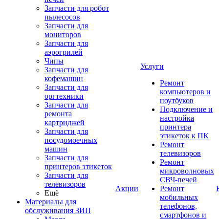
Запчасти для робот
пылесосов
Запчасти для
мониторов
Запчасти для
аэрогрилей
Чипы
Услуги
Запчасти для
кофемашин
Ремонт
Запчасти для
компьютеров и
оргтехники
ноутбуков
Запчасти для
Подключение и
ремонта
настройка
картриджей
принтера
Запчасти для
этикеток к ПК
посудомоечных
Ремонт
машин
телевизоров
Запчасти для
Ремонт
принтеров этикеток
микроволновых
Запчасти для
СВЧ-печей
телевизоров
Акции
Ремонт
Ещё
мобильных
Материалы для
телефонов,
обслуживания ЗИП
смартфонов и