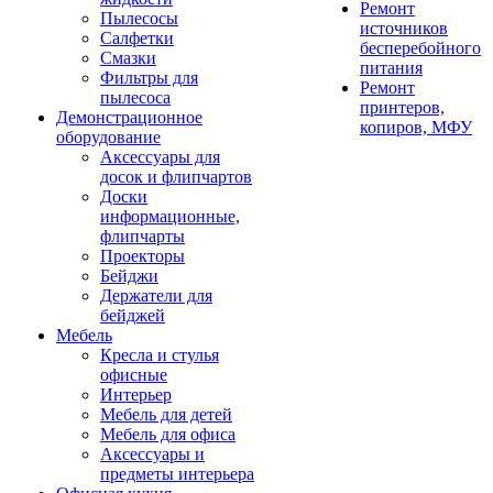
Ремонт
Пылесосы
источников
Салфетки
бесперебойного
Смазки
питания
Фильтры для
Ремонт
пылесоса
принтеров,
Демонстрационное
копиров, МФУ
оборудование
Аксессуары для
досок и флипчартов
Доски
информационные,
флипчарты
Проекторы
Бейджи
Держатели для
бейджей
Мебель
Кресла и стулья
офисные
Интерьер
Мебель для детей
Мебель для офиса
Аксессуары и
предметы интерьера