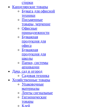
стирки
Канцелярские товары
Бумага для офисной
техники
Письменные
товары, черчение
Офисные
принадлежности
Бумажная
продукция для
офиса
Бумажная
продукция для
школы
Папки, системы
архивации
Дача, сад и огород
Садовая техника
Хозяйственные товары
Упаковочные
материалы
Ленты сигнальные
Гигиенические
товары
Клей