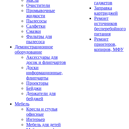
Масла
гаджетов
Очистители
Заправка
Промывочные
картриджей
жидкости
Ремонт
Пылесосы
источников
Салфетки
бесперебойного
Смазки
питания
Фильтры для
Ремонт
пылесоса
принтеров,
Демонстрационное
копиров, МФУ
оборудование
Аксессуары для
досок и флипчартов
Доски
информационные,
флипчарты
Проекторы
Бейджи
Держатели для
бейджей
Мебель
Кресла и стулья
офисные
Интерьер
Мебель для детей