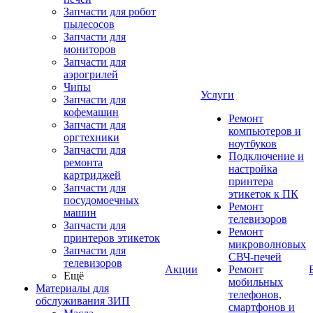
Запчасти для робот
пылесосов
Запчасти для
мониторов
Запчасти для
аэрогрилей
Чипы
Услуги
Запчасти для
кофемашин
Ремонт
Запчасти для
компьютеров и
оргтехники
ноутбуков
Запчасти для
Подключение и
ремонта
настройка
картриджей
принтера
Запчасти для
этикеток к ПК
посудомоечных
Ремонт
машин
телевизоров
Запчасти для
Ремонт
принтеров этикеток
микроволновых
Запчасти для
СВЧ-печей
телевизоров
Акции
Ремонт
Ещё
мобильных
Материалы для
телефонов,
обслуживания ЗИП
смартфонов и