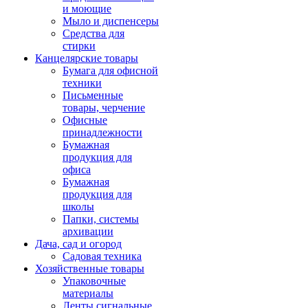
и моющие
Мыло и диспенсеры
Средства для
стирки
Канцелярские товары
Бумага для офисной
техники
Письменные
товары, черчение
Офисные
принадлежности
Бумажная
продукция для
офиса
Бумажная
продукция для
школы
Папки, системы
архивации
Дача, сад и огород
Садовая техника
Хозяйственные товары
Упаковочные
материалы
Ленты сигнальные