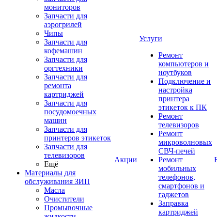
мониторов
Запчасти для
аэрогрилей
Чипы
Услуги
Запчасти для
кофемашин
Ремонт
Запчасти для
компьютеров и
оргтехники
ноутбуков
Запчасти для
Подключение и
ремонта
настройка
картриджей
принтера
Запчасти для
этикеток к ПК
посудомоечных
Ремонт
машин
телевизоров
Запчасти для
Ремонт
принтеров этикеток
микроволновых
Запчасти для
СВЧ-печей
телевизоров
Акции
Ремонт
Ещё
мобильных
Материалы для
телефонов,
обслуживания ЗИП
смартфонов и
Масла
гаджетов
Очистители
Заправка
Промывочные
картриджей
жидкости