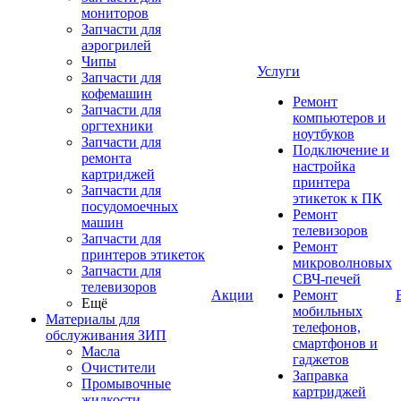
мониторов
Запчасти для
аэрогрилей
Чипы
Услуги
Запчасти для
кофемашин
Ремонт
Запчасти для
компьютеров и
оргтехники
ноутбуков
Запчасти для
Подключение и
ремонта
настройка
картриджей
принтера
Запчасти для
этикеток к ПК
посудомоечных
Ремонт
машин
телевизоров
Запчасти для
Ремонт
принтеров этикеток
микроволновых
Запчасти для
СВЧ-печей
телевизоров
Акции
Ремонт
Ещё
мобильных
Материалы для
телефонов,
обслуживания ЗИП
смартфонов и
Масла
гаджетов
Очистители
Заправка
Промывочные
картриджей
жидкости