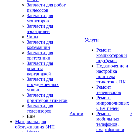
Запчасти для робот
пылесосов
Запчасти для
мониторов
Запчасти для
аэрогрилей
Чипы
Услуги
Запчасти для
кофемашин
Ремонт
Запчасти для
компьютеров и
оргтехники
ноутбуков
Запчасти для
Подключение и
ремонта
настройка
картриджей
принтера
Запчасти для
этикеток к ПК
посудомоечных
Ремонт
машин
телевизоров
Запчасти для
Ремонт
принтеров этикеток
микроволновых
Запчасти для
СВЧ-печей
телевизоров
Акции
Ремонт
Ещё
мобильных
Материалы для
телефонов,
обслуживания ЗИП
смартфонов и