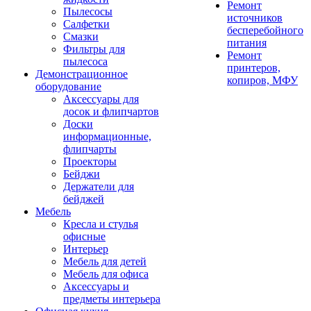
Ремонт
Пылесосы
источников
Салфетки
бесперебойного
Смазки
питания
Фильтры для
Ремонт
пылесоса
принтеров,
Демонстрационное
копиров, МФУ
оборудование
Аксессуары для
досок и флипчартов
Доски
информационные,
флипчарты
Проекторы
Бейджи
Держатели для
бейджей
Мебель
Кресла и стулья
офисные
Интерьер
Мебель для детей
Мебель для офиса
Аксессуары и
предметы интерьера