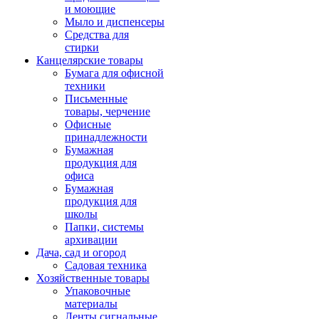
и моющие
Мыло и диспенсеры
Средства для
стирки
Канцелярские товары
Бумага для офисной
техники
Письменные
товары, черчение
Офисные
принадлежности
Бумажная
продукция для
офиса
Бумажная
продукция для
школы
Папки, системы
архивации
Дача, сад и огород
Садовая техника
Хозяйственные товары
Упаковочные
материалы
Ленты сигнальные