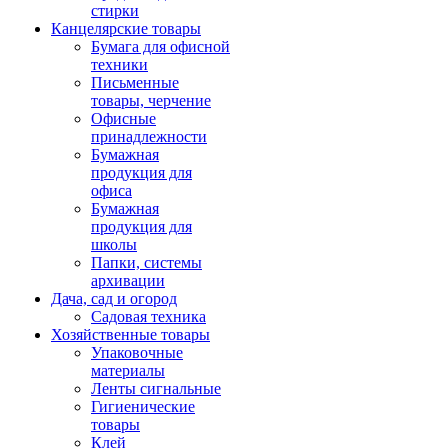
стирки
Канцелярские товары
Бумага для офисной
техники
Письменные
товары, черчение
Офисные
принадлежности
Бумажная
продукция для
офиса
Бумажная
продукция для
школы
Папки, системы
архивации
Дача, сад и огород
Садовая техника
Хозяйственные товары
Упаковочные
материалы
Ленты сигнальные
Гигиенические
товары
Клей