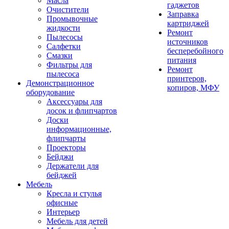
Масла
гаджетов
Очистители
Заправка
Промывочные
картриджей
жидкости
Ремонт
Пылесосы
источников
Салфетки
бесперебойного
Смазки
питания
Фильтры для
Ремонт
пылесоса
принтеров,
Демонстрационное
копиров, МФУ
оборудование
Аксессуары для
досок и флипчартов
Доски
информационные,
флипчарты
Проекторы
Бейджи
Держатели для
бейджей
Мебель
Кресла и стулья
офисные
Интерьер
Мебель для детей