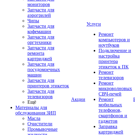
мониторов
Запчасти для
аэрогрилей
Чипы
Услуги
Запчасти для
кофемашин
Ремонт
Запчасти для
компьютеров и
оргтехники
ноутбуков
Запчасти для
Подключение и
ремонта
настройка
картриджей
принтера
Запчасти для
этикеток к ПК
посудомоечных
Ремонт
машин
телевизоров
Запчасти для
Ремонт
принтеров этикеток
микроволновых
Запчасти для
СВЧ-печей
телевизоров
Акции
Ремонт
Ещё
мобильных
Материалы для
телефонов,
обслуживания ЗИП
смартфонов и
Масла
гаджетов
Очистители
Заправка
Промывочные
картриджей
жидкости