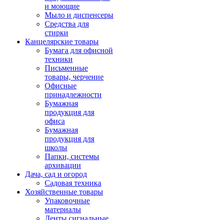
и моющие
Мыло и диспенсеры
Средства для
стирки
Канцелярские товары
Бумага для офисной
техники
Письменные
товары, черчение
Офисные
принадлежности
Бумажная
продукция для
офиса
Бумажная
продукция для
школы
Папки, системы
архивации
Дача, сад и огород
Садовая техника
Хозяйственные товары
Упаковочные
материалы
Ленты сигнальные