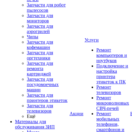
Запчасти для робот
пылесосов
Запчасти для
мониторов
Запчасти для
аэрогрилей
Чипы
Услуги
Запчасти для
кофемашин
Ремонт
Запчасти для
компьютеров и
оргтехники
ноутбуков
Запчасти для
Подключение и
ремонта
настройка
картриджей
принтера
Запчасти для
этикеток к ПК
посудомоечных
Ремонт
машин
телевизоров
Запчасти для
Ремонт
принтеров этикеток
микроволновых
Запчасти для
СВЧ-печей
телевизоров
Акции
Ремонт
Ещё
мобильных
Материалы для
телефонов,
обслуживания ЗИП
смартфонов и