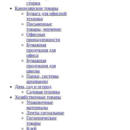
стирки
Канцелярские товары
Бумага для офисной
техники
Письменные
товары, черчение
Офисные
принадлежности
Бумажная
продукция для
офиса
Бумажная
продукция для
школы
Папки, системы
архивации
Дача, сад и огород
Садовая техника
Хозяйственные товары
Упаковочные
материалы
Ленты сигнальные
Гигиенические
товары
Клей