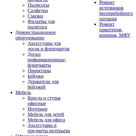
Ремонт
Пылесосы
источников
Салфетки
бесперебойного
Смазки
питания
Фильтры для
Ремонт
пылесоса
принтеров,
Демонстрационное
копиров, МФУ
оборудование
Аксессуары для
досок и флипчартов
Доски
информационные,
флипчарты
Проекторы
Бейджи
Держатели для
бейджей
Мебель
Кресла и стулья
офисные
Интерьер
Мебель для детей
Мебель для офиса
Аксессуары и
предметы интерьера