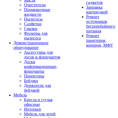
Масла
гаджетов
Очистители
Заправка
Промывочные
картриджей
жидкости
Ремонт
Пылесосы
источников
Салфетки
бесперебойного
Смазки
питания
Фильтры для
Ремонт
пылесоса
принтеров,
Демонстрационное
копиров, МФУ
оборудование
Аксессуары для
досок и флипчартов
Доски
информационные,
флипчарты
Проекторы
Бейджи
Держатели для
бейджей
Мебель
Кресла и стулья
офисные
Интерьер
Мебель для детей