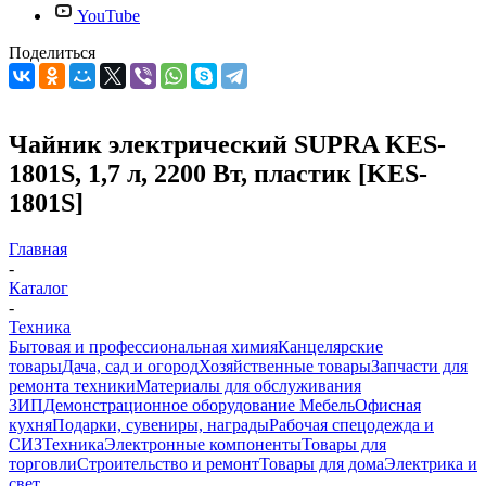
YouTube
Поделиться
Чайник электрический SUPRA KES-
1801S, 1,7 л, 2200 Вт, пластик [KES-
1801S]
Главная
-
Каталог
-
Техника
Бытовая и профессиональная химия
Канцелярские
товары
Дача, сад и огород
Хозяйственные товары
Запчасти для
ремонта техники
Материалы для обслуживания
ЗИП
Демонстрационное оборудование
Мебель
Офисная
кухня
Подарки, сувениры, награды
Рабочая спецодежда и
СИЗ
Техника
Электронные компоненты
Товары для
торговли
Строительство и ремонт
Товары для дома
Электрика и
свет