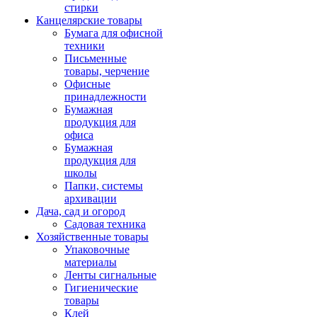
стирки
Канцелярские товары
Бумага для офисной
техники
Письменные
товары, черчение
Офисные
принадлежности
Бумажная
продукция для
офиса
Бумажная
продукция для
школы
Папки, системы
архивации
Дача, сад и огород
Садовая техника
Хозяйственные товары
Упаковочные
материалы
Ленты сигнальные
Гигиенические
товары
Клей