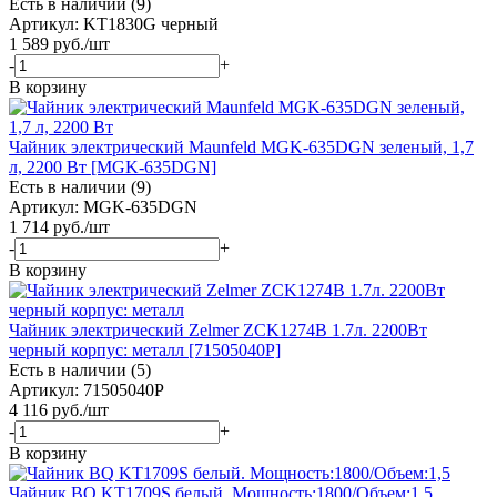
Есть в наличии (9)
Артикул: KT1830G черный
1 589
руб.
/шт
-
+
В корзину
Чайник электрический Maunfeld MGK-635DGN зеленый, 1,7
л, 2200 Вт [MGK-635DGN]
Есть в наличии (9)
Артикул: MGK-635DGN
1 714
руб.
/шт
-
+
В корзину
Чайник электрический Zelmer ZCK1274B 1.7л. 2200Вт
черный корпус: металл [71505040P]
Есть в наличии (5)
Артикул: 71505040P
4 116
руб.
/шт
-
+
В корзину
Чайник BQ KT1709S белый. Мощность:1800/Объем:1,5