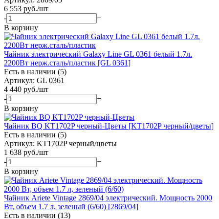
6 553
руб.
/шт
-
+
В корзину
Чайник электрический Galaxy Line GL 0361 белый 1.7л.
2200Вт нерж.сталь/пластик [GL 0361]
Есть в наличии (5)
Артикул: GL 0361
4 440
руб.
/шт
-
+
В корзину
Чайник BQ KT1702P черный-Цветы [KT1702P черный/цветы]
Есть в наличии (5)
Артикул: KT1702P черный/цветы
1 638
руб.
/шт
-
+
В корзину
Чайник Ariete Vintage 2869/04 электрический. Мощность 2000
Вт, объем 1.7 л, зеленый (6/60) [2869/04]
Есть в наличии (13)