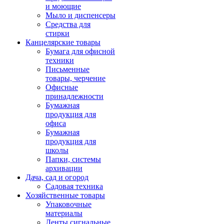
и моющие
Мыло и диспенсеры
Средства для
стирки
Канцелярские товары
Бумага для офисной
техники
Письменные
товары, черчение
Офисные
принадлежности
Бумажная
продукция для
офиса
Бумажная
продукция для
школы
Папки, системы
архивации
Дача, сад и огород
Садовая техника
Хозяйственные товары
Упаковочные
материалы
Ленты сигнальные