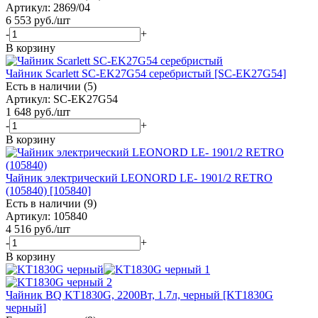
Артикул: 2869/04
6 553
руб.
/шт
-
+
В корзину
Чайник Scarlett SC-EK27G54 серебристый [SC-EK27G54]
Есть в наличии (5)
Артикул: SC-EK27G54
1 648
руб.
/шт
-
+
В корзину
Чайник электрический LEONORD LE- 1901/2 RETRO
(105840) [105840]
Есть в наличии (9)
Артикул: 105840
4 516
руб.
/шт
-
+
В корзину
Чайник BQ KT1830G, 2200Вт, 1.7л, черный [KT1830G
черный]