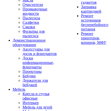
Масла
гаджетов
Очистители
Заправка
Промывочные
картриджей
жидкости
Ремонт
Пылесосы
источников
Салфетки
бесперебойного
Смазки
питания
Фильтры для
Ремонт
пылесоса
принтеров,
Демонстрационное
копиров, МФУ
оборудование
Аксессуары для
досок и флипчартов
Доски
информационные,
флипчарты
Проекторы
Бейджи
Держатели для
бейджей
Мебель
Кресла и стулья
офисные
Интерьер
Мебель для детей