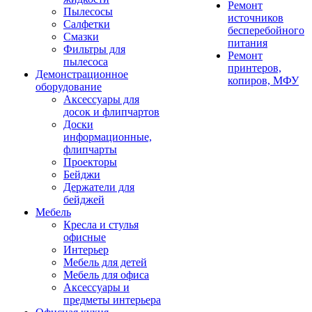
Ремонт
Пылесосы
источников
Салфетки
бесперебойного
Смазки
питания
Фильтры для
Ремонт
пылесоса
принтеров,
Демонстрационное
копиров, МФУ
оборудование
Аксессуары для
досок и флипчартов
Доски
информационные,
флипчарты
Проекторы
Бейджи
Держатели для
бейджей
Мебель
Кресла и стулья
офисные
Интерьер
Мебель для детей
Мебель для офиса
Аксессуары и
предметы интерьера