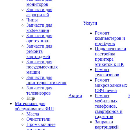
мониторов
Запчасти для
аэрогрилей
Чипы
Услуги
Запчасти для
кофемашин
Ремонт
Запчасти для
компьютеров и
оргтехники
ноутбуков
Запчасти для
Подключение и
ремонта
настройка
картриджей
принтера
Запчасти для
этикеток к ПК
посудомоечных
Ремонт
машин
телевизоров
Запчасти для
Ремонт
принтеров этикеток
микроволновых
Запчасти для
СВЧ-печей
телевизоров
Акции
Ремонт
Ещё
мобильных
Материалы для
телефонов,
обслуживания ЗИП
смартфонов и
Масла
гаджетов
Очистители
Заправка
Промывочные
картриджей
жидкости