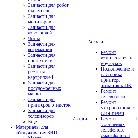
Запчасти для робот
пылесосов
Запчасти для
мониторов
Запчасти для
аэрогрилей
Чипы
Услуги
Запчасти для
кофемашин
Ремонт
Запчасти для
компьютеров и
оргтехники
ноутбуков
Запчасти для
Подключение и
ремонта
настройка
картриджей
принтера
Запчасти для
этикеток к ПК
посудомоечных
Ремонт
машин
телевизоров
Запчасти для
Ремонт
принтеров этикеток
микроволновых
Запчасти для
СВЧ-печей
телевизоров
Акции
Ремонт
Ещё
мобильных
Материалы для
телефонов,
обслуживания ЗИП
смартфонов и