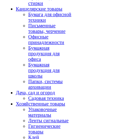
стирки
Канцелярские товары
Бумага для офисной
техники
Письменные
товары, черчение
Офисные
принадлежности
Бумажная
продукция для
офиса
Бумажная
продукция для
школы
Папки, системы
архивации
Дача, сад и огород
Садовая техника
Хозяйственные товары
Упаковочные
материалы
Ленты сигнальные
Гигиенические
товары
Клей