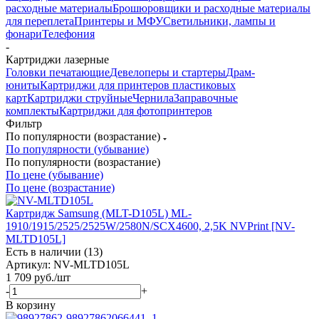
расходные материалы
Брошюровщики и расходные материалы
для переплета
Принтеры и МФУ
Светильники, лампы и
фонари
Телефония
-
Картриджи лазерные
Головки печатающие
Девелоперы и стартеры
Драм-
юниты
Картриджи для принтеров пластиковых
карт
Картриджи струйные
Чернила
Заправочные
комплекты
Картриджи для фотопринтеров
Фильтр
По популярности (возрастание)
По популярности (убывание)
По популярности (возрастание)
По цене (убывание)
По цене (возрастание)
Картридж Samsung (MLT-D105L) ML-
1910/1915/2525/2525W/2580N/SCX4600, 2,5K NVPrint [NV-
MLTD105L]
Есть в наличии (13)
Артикул: NV-MLTD105L
1 709
руб.
/шт
-
+
В корзину