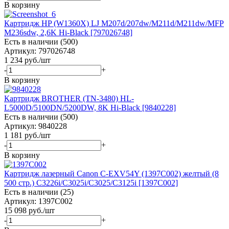
В корзину
Картридж HP (W1360X) LJ M207d/207dw/M211d/M211dw/MFP
M236sdw, 2,6K Hi-Black [797026748]
Есть в наличии (500)
Артикул: 797026748
1 234
руб.
/шт
-
+
В корзину
Картридж BROTHER (TN-3480) HL-
L5000D/5100DN/5200DW, 8K Hi-Black [9840228]
Есть в наличии (500)
Артикул: 9840228
1 181
руб.
/шт
-
+
В корзину
Картридж лазерный Canon C-EXV54Y (1397C002) желтый (8
500 стр.) C3226i/C3025i/C3025/C3125i [1397C002]
Есть в наличии (25)
Артикул: 1397C002
15 098
руб.
/шт
-
+