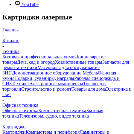
YouTube
Картриджи лазерные
Главная
-
Каталог
-
Техника
Бытовая и профессиональная химия
Канцелярские
товары
Дача, сад и огород
Хозяйственные товары
Запчасти для
ремонта техники
Материалы для обслуживания
ЗИП
Демонстрационное оборудование
Мебель
Офисная
кухня
Подарки, сувениры, награды
Рабочая спецодежда и
СИЗ
Техника
Электронные компоненты
Товары для
торговли
Строительство и ремонт
Товары для дома
Электрика и
свет
-
Офисная техника
Офисная техника
Компьютерная техника
Бытовая
техника
Телевизоры, аудио, видео техника
-
Картриджи
Картриджи
Компьютеры и периферия
Ламинаторы и