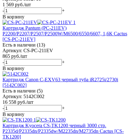
1 569
руб.
/шт
-
+
В корзину
Картридж Pantum (PC-211EV)
P2200/P2207/P2507/P2500W/M6500/6550/6607, 1,6К Cactus
[CS-PC-211EV]
Есть в наличии (13)
Артикул: CS-PC-211EV
865
руб.
/шт
-
+
В корзину
Картридж Canon C-EXV63 черный туба iR2725i/2730i
[5142C002]
Есть в наличии (5)
Артикул: 5142C002
16 558
руб.
/шт
-
+
В корзину
Картридж Kyocera CS-TK1200 черный 3000 стр.
P2335d/P2335dn/P2335dw/M2235dn/M2735dn Cactus [CS-
TK1200]