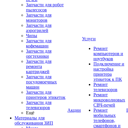
Запчасти для робот
пылесосов
Запчасти для
мониторов
Запчасти для
аэрогрилей
Чипы
Услуги
Запчасти для
кофемашин
Ремонт
Запчасти для
компьютеров и
оргтехники
ноутбуков
Запчасти для
Подключение и
ремонта
настройка
картриджей
принтера
Запчасти для
этикеток к ПК
посудомоечных
Ремонт
машин
телевизоров
Запчасти для
Ремонт
принтеров этикеток
микроволновых
Запчасти для
СВЧ-печей
телевизоров
Акции
Ремонт
Ещё
мобильных
Материалы для
телефонов,
обслуживания ЗИП
смартфонов и