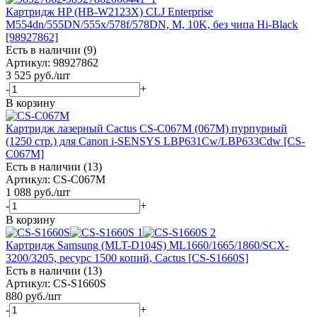
Картридж HP (HB-W2123X) CLJ Enterprise
M554dn/555DN/555x/578f/578DN, M, 10K, без чипа Hi-Black
[98927862]
Есть в наличии (9)
Артикул: 98927862
3 525
руб.
/шт
-
+
В корзину
Картридж лазерный Cactus CS-C067M (067M) пурпурный
(1250 стр.) для Canon i-SENSYS LBP631Cw/LBP633Cdw [CS-
C067M]
Есть в наличии (13)
Артикул: CS-C067M
1 088
руб.
/шт
-
+
В корзину
Картридж Samsung (MLT-D104S) ML1660/1665/1860/SCX-
3200/3205, ресурс 1500 копий, Cactus [CS-S1660S]
Есть в наличии (13)
Артикул: CS-S1660S
880
руб.
/шт
-
+