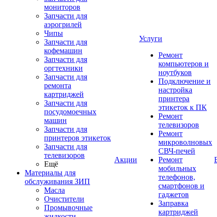
мониторов
Запчасти для
аэрогрилей
Чипы
Услуги
Запчасти для
кофемашин
Ремонт
Запчасти для
компьютеров и
оргтехники
ноутбуков
Запчасти для
Подключение и
ремонта
настройка
картриджей
принтера
Запчасти для
этикеток к ПК
посудомоечных
Ремонт
машин
телевизоров
Запчасти для
Ремонт
принтеров этикеток
микроволновых
Запчасти для
СВЧ-печей
телевизоров
Акции
Ремонт
Ещё
мобильных
Материалы для
телефонов,
обслуживания ЗИП
смартфонов и
Масла
гаджетов
Очистители
Заправка
Промывочные
картриджей
жидкости