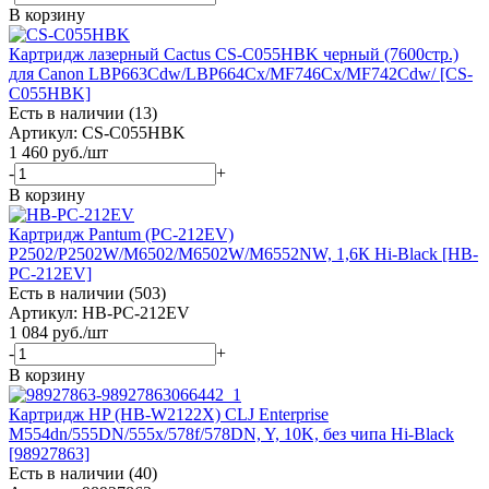
В корзину
Картридж лазерный Cactus CS-C055HBK черный (7600стр.)
для Canon LBP663Cdw/LBP664Cx/MF746Cx/MF742Cdw/ [CS-
C055HBK]
Есть в наличии (13)
Артикул: CS-C055HBK
1 460
руб.
/шт
-
+
В корзину
Картридж Pantum (PC-212EV)
P2502/P2502W/M6502/M6502W/M6552NW, 1,6К Hi-Black [HB-
PC-212EV]
Есть в наличии (503)
Артикул: HB-PC-212EV
1 084
руб.
/шт
-
+
В корзину
Картридж HP (HB-W2122X) CLJ Enterprise
M554dn/555DN/555x/578f/578DN, Y, 10K, без чипа Hi-Black
[98927863]
Есть в наличии (40)