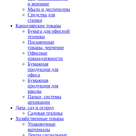
и моющие
Мыло и диспенсеры
Средства для
стирки
Канцелярские товары
Бумага для офисной
техники
Письменные
товары, черчение
Офисные
принадлежности
Бумажная
продукция для
офиса
Бумажная
продукция для
школы
Папки, системы
архивации
Дача, сад и огород
Садовая техника
Хозяйственные товары
Упаковочные
материалы
Ленты сигнальные