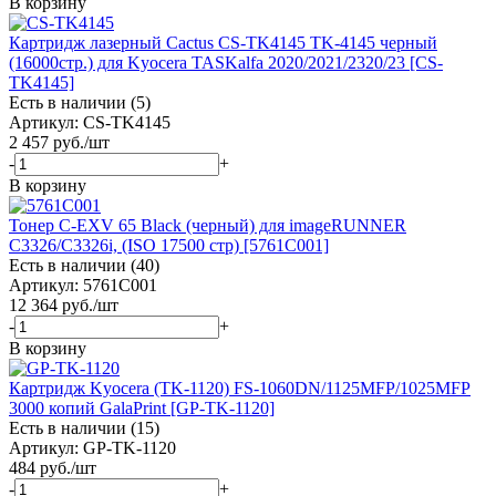
В корзину
Картридж лазерный Cactus CS-TK4145 TK-4145 черный
(16000стр.) для Kyocera TASKalfa 2020/2021/2320/23 [CS-
TK4145]
Есть в наличии (5)
Артикул: CS-TK4145
2 457
руб.
/шт
-
+
В корзину
Тонер C-EXV 65 Black (черный) для imageRUNNER
C3326/C3326i, (ISO 17500 стр) [5761C001]
Есть в наличии (40)
Артикул: 5761C001
12 364
руб.
/шт
-
+
В корзину
Картридж Kyocera (TK-1120) FS-1060DN/1125MFP/1025MFP
3000 копий GalaPrint [GP-TK-1120]
Есть в наличии (15)
Артикул: GP-TK-1120
484
руб.
/шт
-
+