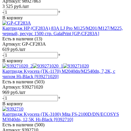
Артикул: 98927863
3 525
руб.
/шт
-
+
В корзину
Картридж HP (CF283A) 83A LJ Pro M125/M201/M127/M225,
черный, ресурс 1500 стр. GalaPrint [GP-CF283A]
Есть в наличии (13)
Артикул: GP-CF283A
619
руб.
/шт
-
+
В корзину
Картридж Kyocera (TK-1170) M2040dn/M2540dn, 7,2K, с
чипом Hi-Black [939271020]
Есть в наличии (503)
Артикул: 939271020
969
руб.
/шт
-
+
В корзину
Картридж Kyocera (TK-3100) Mita FS-2100D/DN/ECOSYS
M3040dn, 12,5K Hi-Black [9392710]
Есть в наличии (500)
Артикул: 9392710