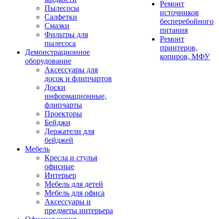
Ремонт
Пылесосы
источников
Салфетки
бесперебойного
Смазки
питания
Фильтры для
Ремонт
пылесоса
принтеров,
Демонстрационное
копиров, МФУ
оборудование
Аксессуары для
досок и флипчартов
Доски
информационные,
флипчарты
Проекторы
Бейджи
Держатели для
бейджей
Мебель
Кресла и стулья
офисные
Интерьер
Мебель для детей
Мебель для офиса
Аксессуары и
предметы интерьера