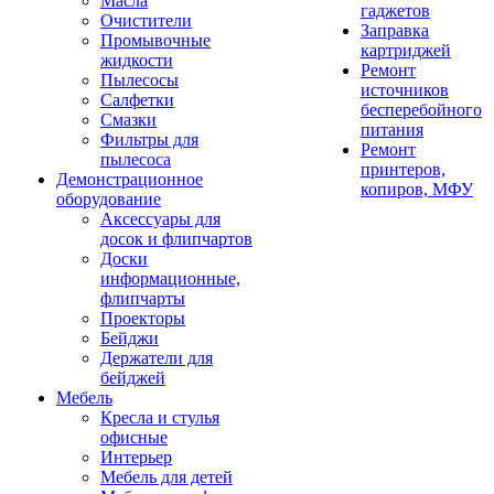
Масла
гаджетов
Очистители
Заправка
Промывочные
картриджей
жидкости
Ремонт
Пылесосы
источников
Салфетки
бесперебойного
Смазки
питания
Фильтры для
Ремонт
пылесоса
принтеров,
Демонстрационное
копиров, МФУ
оборудование
Аксессуары для
досок и флипчартов
Доски
информационные,
флипчарты
Проекторы
Бейджи
Держатели для
бейджей
Мебель
Кресла и стулья
офисные
Интерьер
Мебель для детей