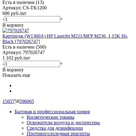
Есть в наличии (13)
Артикул: CS-TK1200
686
руб.
/шт
-
+
В корзину
Картридж (W1360A) HP LaserJet M211/MFP M236, 1,15K Hi-
Black [797026747]
Есть в наличии (500)
Артикул: 797026747
1 102
руб.
/шт
-
+
В корзину
Показать еще
1
56
57
58
59
60
65
Бытовая и профессиональная химия
Косметические товары
Освежители воздуха и диспенсеры
Средства для дезинфекции
Противогололедные реагенты