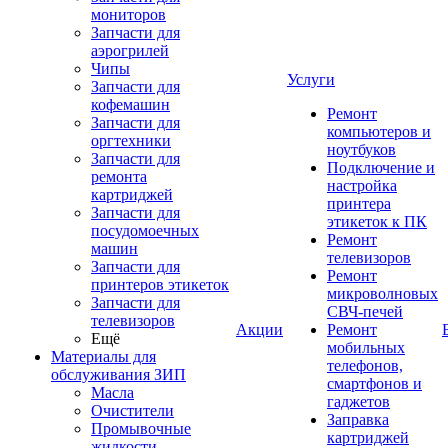
мониторов
Запчасти для
аэрогрилей
Чипы
Услуги
Запчасти для
кофемашин
Ремонт
Запчасти для
компьютеров и
оргтехники
ноутбуков
Запчасти для
Подключение и
ремонта
настройка
картриджей
принтера
Запчасти для
этикеток к ПК
посудомоечных
Ремонт
машин
телевизоров
Запчасти для
Ремонт
принтеров этикеток
микроволновых
Запчасти для
СВЧ-печей
телевизоров
Акции
Ремонт
Ещё
мобильных
Материалы для
телефонов,
обслуживания ЗИП
смартфонов и
Масла
гаджетов
Очистители
Заправка
Промывочные
картриджей
жидкости