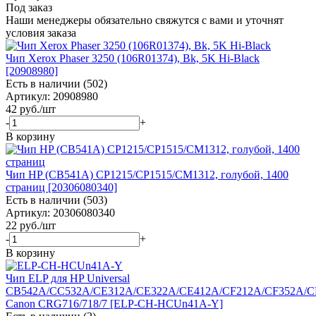
Под заказ
Наши менеджеры обязательно свяжутся с вами и уточнят
условия заказа
Чип Xerox Phaser 3250 (106R01374), Bk, 5K Hi-Black
[20908980]
Есть в наличии (502)
Артикул: 20908980
42
руб.
/шт
-
+
В корзину
Чип HP (CB541A) CP1215/CP1515/CM1312, голубой, 1400
страниц [20306080340]
Есть в наличии (503)
Артикул: 20306080340
22
руб.
/шт
-
+
В корзину
Чип ELP для HP Universal
CB542A/CC532A/CE312A/CE322A/CE412A/CF212A/CF352A/C
Canon CRG716/718/7 [ELP-CH-HСUn41A-Y]