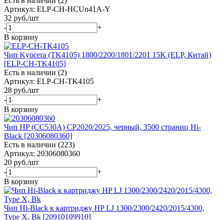
Есть в наличии (2)
Артикул: ELP-CH-HСUn41A-Y
32
руб.
/шт
-
+
В корзину
Чип Kyocera (TK4105) 1800/2200/1801/2201 15K (ELP, Китай)
[ELP-CH-TK4105]
Есть в наличии (2)
Артикул: ELP-CH-TK4105
28
руб.
/шт
-
+
В корзину
Чип HP (CC530A) CP2020/2025, черный, 3500 страниц Hi-
Black [20306080360]
Есть в наличии (223)
Артикул: 20306080360
20
руб.
/шт
-
+
В корзину
Чип Hi-Black к картриджу HP LJ 1300/2300/2420/2015/4300,
Type X, Bk [20910109910]