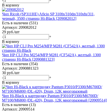
-
+
В корзину
Чип Ricoh (SP311HE) Aficio SP 310fn/310dn/310sfn/311,
черный, 3500 страниц Hi-Black [209082012]
Есть в наличии (531)
Артикул: 209082012
29
руб.
/шт
-
+
В корзину
Чип HP CLJ Pro M254/MFP M281 (CF542A), желтый, 1300
страниц Hi-Black [2090881323]
Есть в наличии (354)
Артикул: 2090881323
30
руб.
/шт
-
+
В корзину
Чип Hi-Black к картриджу Pantum P3010/P3300/M6700D/
M7100/M6800 (DL-420), Drum, 12K многоразовый [20909514]
Есть в наличии (13)
Артикул: 20909514