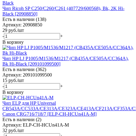
Чип Ricoh SP C250/C260/C261 (407729/600568), Bk, 2K Hi-
Black [20908850]
Есть в наличии (138)
Артикул: 20908850
29
руб.
/шт
-
+
В корзину
Чип HP LJ P1005/M1536/M1217 (CB435A/CE505A/CC364A),
Bk Hi-Black [209101099500]
Есть в наличии (362)
Артикул: 209101099500
15
руб.
/шт
-
+
В корзину
Чип ELP для HP Universal
CB543A/CC533A/CE313A/CE323A/CE413A/CF213A/CF353A/C
Canon CRG716/718/7 [ELP-CH-HСUn41A-M]
Есть в наличии (2)
Артикул: ELP-CH-HСUn41A-M
32
руб.
/шт