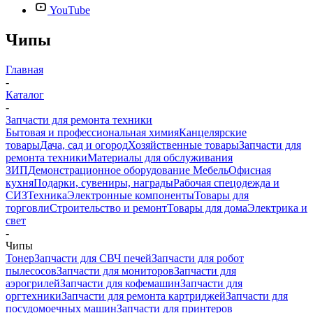
YouTube
Чипы
Главная
-
Каталог
-
Запчасти для ремонта техники
Бытовая и профессиональная химия
Канцелярские
товары
Дача, сад и огород
Хозяйственные товары
Запчасти для
ремонта техники
Материалы для обслуживания
ЗИП
Демонстрационное оборудование
Мебель
Офисная
кухня
Подарки, сувениры, награды
Рабочая спецодежда и
СИЗ
Техника
Электронные компоненты
Товары для
торговли
Строительство и ремонт
Товары для дома
Электрика и
свет
-
Чипы
Тонер
Запчасти для СВЧ печей
Запчасти для робот
пылесосов
Запчасти для мониторов
Запчасти для
аэрогрилей
Запчасти для кофемашин
Запчасти для
оргтехники
Запчасти для ремонта картриджей
Запчасти для
посудомоечных машин
Запчасти для принтеров