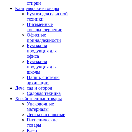
стирки
Канцелярские товары
Бумага для офисной
техники
Письменные
товары, черчение
Офисные
принадлежности
Бумажная
продукция для
офиса
Бумажная
продукция для
школы
Папки, системы
архивации
Дача, сад и огород
Садовая техника
Хозяйственные товары
Упаковочные
материалы
Ленты сигнальные
Гигиенические
товары
Клей