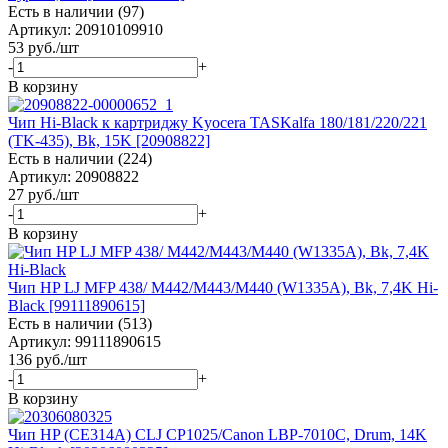
Есть в наличии (97)
Артикул: 20910109910
53
руб.
/шт
-
+
В корзину
Чип Hi-Black к картриджу Kyocera TASKalfa 180/181/220/221
(TK-435), Bk, 15K [20908822]
Есть в наличии (224)
Артикул: 20908822
27
руб.
/шт
-
+
В корзину
Чип HP LJ MFP 438/ M442/M443/M440 (W1335A), Bk, 7,4K Hi-
Black [99111890615]
Есть в наличии (513)
Артикул: 99111890615
136
руб.
/шт
-
+
В корзину
Чип HP (CE314A) CLJ CP1025/Canon LBP-7010C, Drum, 14K