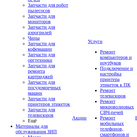
Запчасти для робот
пылесосов
Запчасти для
мониторов
Запчасти для
аэрогрилей
Чипы
Услуги
Запчасти для
кофемашин
Ремонт
Запчасти для
компьютеров и
оргтехники
ноутбуков
Запчасти для
Подключение и
ремонта
настройка
картриджей
принтера
Запчасти для
этикеток к ПК
посудомоечных
Ремонт
машин
телевизоров
Запчасти для
Ремонт
принтеров этикеток
микроволновых
Запчасти для
СВЧ-печей
телевизоров
Акции
Ремонт
Ещё
мобильных
Материалы для
телефонов,
обслуживания ЗИП
смартфонов и