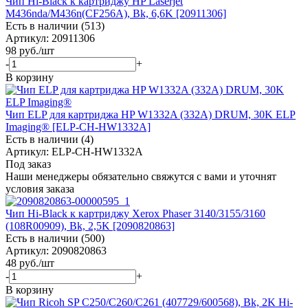
Чип Hi-Black к картриджу HP Laserjet
M436nda/M436n(CF256A), Bk, 6,6K [20911306]
Есть в наличии (513)
Артикул: 20911306
98
руб.
/шт
-
+
В корзину
Чип ELP для картриджа HP W1332A (332A) DRUM, 30K ELP
Imaging® [ELP-CH-HW1332A]
Есть в наличии (4)
Артикул: ELP-CH-HW1332A
Под заказ
Наши менеджеры обязательно свяжутся с вами и уточнят
условия заказа
Чип Hi-Black к картриджу Xerox Phaser 3140/3155/3160
(108R00909), Bk, 2,5K [2090820863]
Есть в наличии (500)
Артикул: 2090820863
48
руб.
/шт
-
+
В корзину