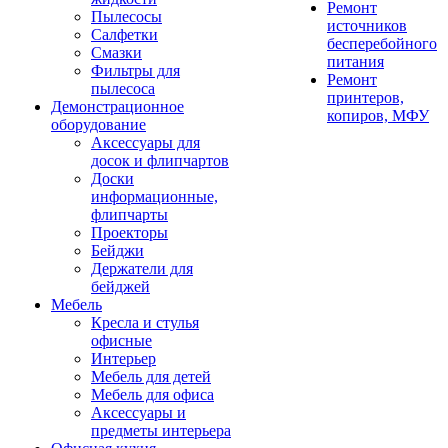
Ремонт
Пылесосы
источников
Салфетки
бесперебойного
Смазки
питания
Фильтры для
Ремонт
пылесоса
принтеров,
Демонстрационное
копиров, МФУ
оборудование
Аксессуары для
досок и флипчартов
Доски
информационные,
флипчарты
Проекторы
Бейджи
Держатели для
бейджей
Мебель
Кресла и стулья
офисные
Интерьер
Мебель для детей
Мебель для офиса
Аксессуары и
предметы интерьера