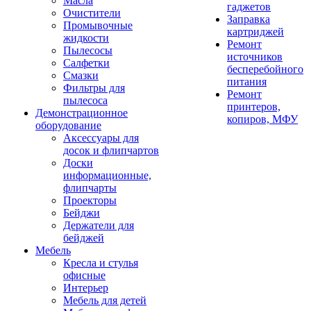
Масла
гаджетов
Очистители
Заправка
Промывочные
картриджей
жидкости
Ремонт
Пылесосы
источников
Салфетки
бесперебойного
Смазки
питания
Фильтры для
Ремонт
пылесоса
принтеров,
Демонстрационное
копиров, МФУ
оборудование
Аксессуары для
досок и флипчартов
Доски
информационные,
флипчарты
Проекторы
Бейджи
Держатели для
бейджей
Мебель
Кресла и стулья
офисные
Интерьер
Мебель для детей