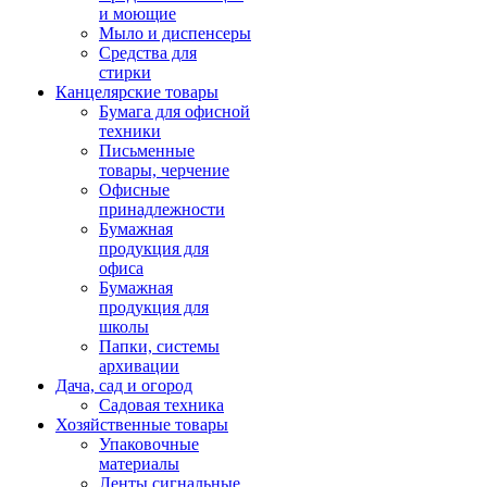
и моющие
Мыло и диспенсеры
Средства для
стирки
Канцелярские товары
Бумага для офисной
техники
Письменные
товары, черчение
Офисные
принадлежности
Бумажная
продукция для
офиса
Бумажная
продукция для
школы
Папки, системы
архивации
Дача, сад и огород
Садовая техника
Хозяйственные товары
Упаковочные
материалы
Ленты сигнальные