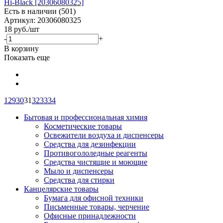
Hi-Black [20306080325]
Есть в наличии (501)
Артикул: 20306080325
18
руб.
/шт
-
+
В корзину
Показать еще
1
29
30
31
32
33
34
Бытовая и профессиональная химия
Косметические товары
Освежители воздуха и диспенсеры
Средства для дезинфекции
Противогололедные реагенты
Средства чистящие и моющие
Мыло и диспенсеры
Средства для стирки
Канцелярские товары
Бумага для офисной техники
Письменные товары, черчение
Офисные принадлежности