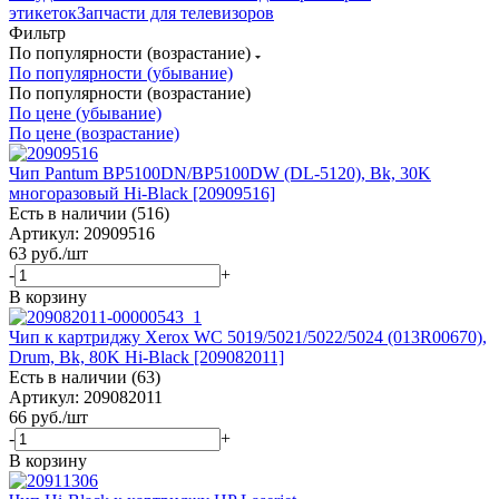
этикеток
Запчасти для телевизоров
Фильтр
По популярности (возрастание)
По популярности (убывание)
По популярности (возрастание)
По цене (убывание)
По цене (возрастание)
Чип Pantum BP5100DN/BP5100DW (DL-5120), Bk, 30K
многоразовый Hi-Black [20909516]
Есть в наличии (516)
Артикул: 20909516
63
руб.
/шт
-
+
В корзину
Чип к картриджу Xerox WC 5019/5021/5022/5024 (013R00670),
Drum, Bk, 80K Hi-Black [209082011]
Есть в наличии (63)
Артикул: 209082011
66
руб.
/шт
-
+
В корзину