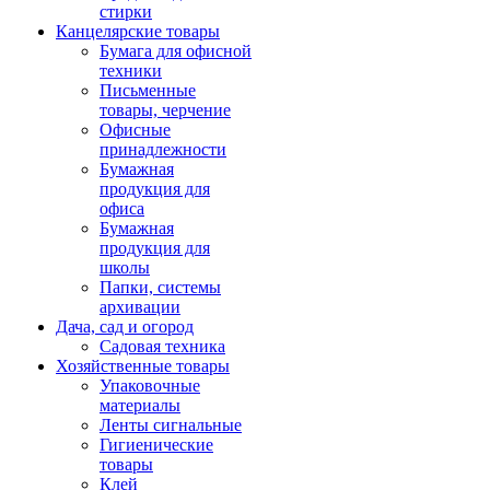
стирки
Канцелярские товары
Бумага для офисной
техники
Письменные
товары, черчение
Офисные
принадлежности
Бумажная
продукция для
офиса
Бумажная
продукция для
школы
Папки, системы
архивации
Дача, сад и огород
Садовая техника
Хозяйственные товары
Упаковочные
материалы
Ленты сигнальные
Гигиенические
товары
Клей