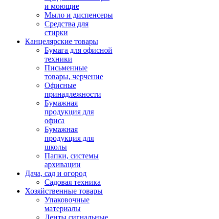
и моющие
Мыло и диспенсеры
Средства для
стирки
Канцелярские товары
Бумага для офисной
техники
Письменные
товары, черчение
Офисные
принадлежности
Бумажная
продукция для
офиса
Бумажная
продукция для
школы
Папки, системы
архивации
Дача, сад и огород
Садовая техника
Хозяйственные товары
Упаковочные
материалы
Ленты сигнальные