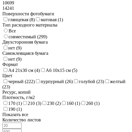
10699
14241
Поверхности фотобумаги
глянцевая (
8
)
матовая (
1
)
Тип расходного материалы
Все
совместимый (
299
)
Двухсторонняя бумага
нет (
9
)
Самоклеящаяся бумага
нет (
9
)
Формат
A4 21х30 см (
4
)
A6 10х15 см (
5
)
Цвет
черный (
222
)
пурпурный (
26
)
голубой (
23
)
желтый
(
23
)
Ресурс, копий
Плотность, г/м2
170 (
1
)
210 (
3
)
230 (
2
)
160 (
1
)
260 (
1
)
190 (
1
)
Показать все
Количество листов