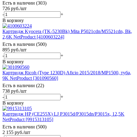
Есть в наличии (303)
726
руб.
/шт
-
+
В корзину
Картридж Kyocera (TK-5230Bk) Mita P5021cdn/M5521cdn, Bk,
2,6K NetProduct [4100603224]
Есть в наличии (500)
895
руб.
/шт
-
+
В корзину
Картридж Ricoh (Type 1230D) Aficio 2015/2018/MP1500, туба,
9K NetProduct [301090560]
Есть в наличии (22)
738
руб.
/шт
-
+
В корзину
Картридж HP (CE255X) LJ P3015d/P3015dn/P3015x, 12,5K
NetProduct [9915313105]
Есть в наличии (500)
2 155
руб.
/шт