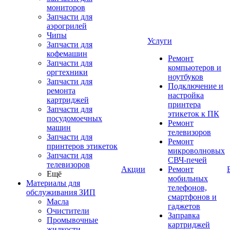
мониторов
Запчасти для
аэрогрилей
Чипы
Услуги
Запчасти для
кофемашин
Ремонт
Запчасти для
компьютеров и
оргтехники
ноутбуков
Запчасти для
Подключение и
ремонта
настройка
картриджей
принтера
Запчасти для
этикеток к ПК
посудомоечных
Ремонт
машин
телевизоров
Запчасти для
Ремонт
принтеров этикеток
микроволновых
Запчасти для
СВЧ-печей
телевизоров
Акции
Ремонт
Ещё
мобильных
Материалы для
телефонов,
обслуживания ЗИП
смартфонов и
Масла
гаджетов
Очистители
Заправка
Промывочные
картриджей
жидкости