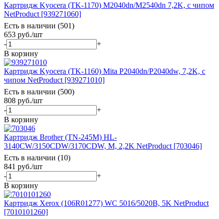
Картридж Kyocera (TK-1170) M2040dn/M2540dn 7,2K, с чипом
NetProduct [939271060]
Есть в наличии (501)
653
руб.
/шт
-
+
В корзину
Картридж Kyocera (TK-1160) Mita P2040dn/P2040dw, 7,2K, с
чипом NetProduct [939271010]
Есть в наличии (500)
808
руб.
/шт
-
+
В корзину
Картридж Brother (TN-245M) HL-
3140CW/3150CDW/3170CDW, M, 2,2K NetProduct [703046]
Есть в наличии (10)
841
руб.
/шт
-
+
В корзину
Картридж Xerox (106R01277) WC 5016/5020B, 5K NetProduct
[7010101260]