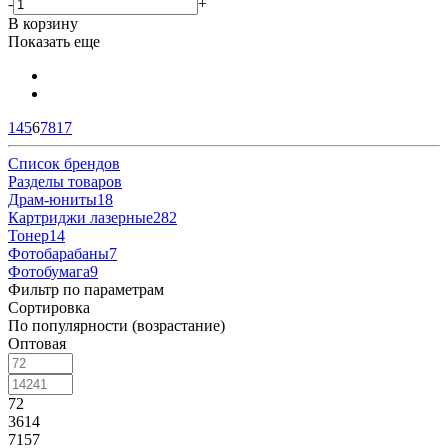
-
+
В корзину
Показать еще
1
4
5
6
7
8
17
Список брендов
Разделы товаров
Драм-юниты
18
Картриджи лазерные
282
Тонер
14
Фотобарабаны
7
Фотобумага
9
Фильтр по параметрам
Сортировка
По популярности (возрастание)
Оптовая
72
3614
7157