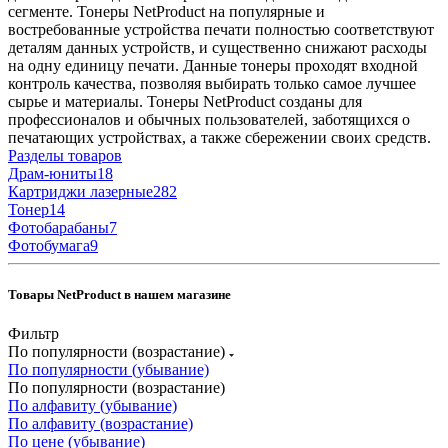
сегменте. Тонеры NetProduct на популярные и
востребованные устройства печати полностью соответствуют
деталям данных устройств, и существенно снижают расходы
на одну единицу печати. Данные тонеры проходят входной
контроль качества, позволяя выбирать только самое лучшее
сырье и материалы. Тонеры NetProduct созданы для
профессионалов и обычных пользователей, заботящихся о
печатающих устройствах, а также сбережении своих средств.
Разделы товаров
Драм-юниты
18
Картриджи лазерные
282
Тонер
14
Фотобарабаны
7
Фотобумага
9
Товары NetProduct в нашем магазине
Фильтр
По популярности (возрастание)
По популярности (убывание)
По популярности (возрастание)
По алфавиту (убывание)
По алфавиту (возрастание)
По цене (убывание)