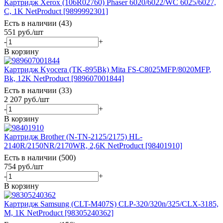
Картридж Xerox (106R02760) Phaser 6020/6022/WC 6025/6027,
C, 1K NetProduct [9899992301]
Есть в наличии (43)
551
руб.
/шт
-
+
В корзину
Картридж Kyocera (TK-895Bk) Mita FS-C8025MFP/8020MFP,
Bk, 12K NetProduct [989607001844]
Есть в наличии (33)
2 207
руб.
/шт
-
+
В корзину
Картридж Brother (N-TN-2125/2175) HL-
2140R/2150NR/2170WR, 2,6K NetProduct [98401910]
Есть в наличии (500)
754
руб.
/шт
-
+
В корзину
Картридж Samsung (CLT-M407S) CLP-320/320n/325/CLX-3185,
M, 1K NetProduct [98305240362]