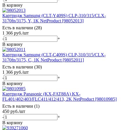
В корзину
Картридж Samsung (CLT-Y409S) CLP-310/315/CLX-
3170fn/3175, Y, 1K NetProduct [98052013]
Есть в наличии (28)
1 366
руб.
/шт
-
+
В корзину
Картридж Samsung (CLT-C409S) CLP-310/315/CLX-
3170fn/3175, C, 1K NetProduct [98052011]
Есть в наличии (30)
1 366
руб.
/шт
-
+
В корзину
Картридж Panasonic (KX-FAT88A) KX-
FL401/402/403/FLC411/412/413, 2K NetProduct [98010985]
Есть в наличии (1)
450
руб.
/шт
-
+
В корзину