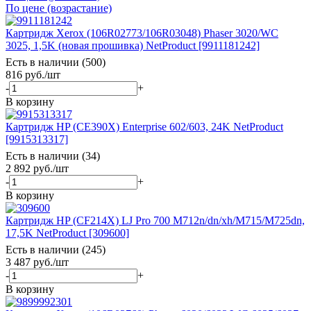
По цене (возрастание)
Картридж Xerox (106R02773/106R03048) Phaser 3020/WC
3025, 1,5K (новая прошивка) NetProduct [9911181242]
Есть в наличии (500)
816
руб.
/шт
-
+
В корзину
Картридж HP (CE390X) Enterprise 602/603, 24K NetProduct
[9915313317]
Есть в наличии (34)
2 892
руб.
/шт
-
+
В корзину
Картридж HP (CF214X) LJ Pro 700 M712n/dn/xh/M715/M725dn,
17,5K NetProduct [309600]
Есть в наличии (245)
3 487
руб.
/шт
-
+
В корзину