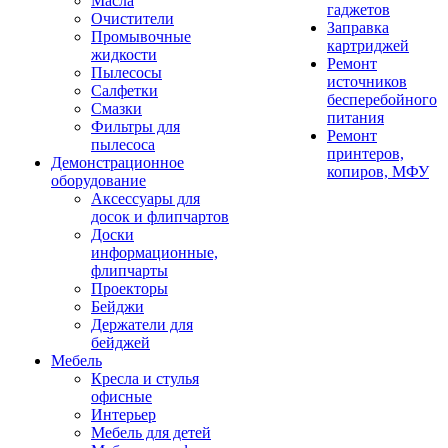
Масла
гаджетов
Очистители
Заправка
Промывочные
картриджей
жидкости
Ремонт
Пылесосы
источников
Салфетки
бесперебойного
Смазки
питания
Фильтры для
Ремонт
пылесоса
принтеров,
Демонстрационное
копиров, МФУ
оборудование
Аксессуары для
досок и флипчартов
Доски
информационные,
флипчарты
Проекторы
Бейджи
Держатели для
бейджей
Мебель
Кресла и стулья
офисные
Интерьер
Мебель для детей