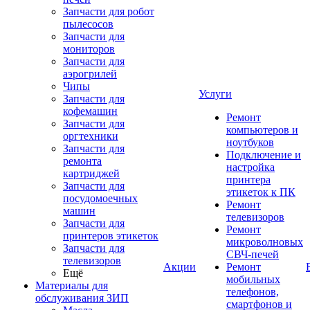
Запчасти для робот
пылесосов
Запчасти для
мониторов
Запчасти для
аэрогрилей
Чипы
Услуги
Запчасти для
кофемашин
Ремонт
Запчасти для
компьютеров и
оргтехники
ноутбуков
Запчасти для
Подключение и
ремонта
настройка
картриджей
принтера
Запчасти для
этикеток к ПК
посудомоечных
Ремонт
машин
телевизоров
Запчасти для
Ремонт
принтеров этикеток
микроволновых
Запчасти для
СВЧ-печей
телевизоров
Акции
Ремонт
Ещё
мобильных
Материалы для
телефонов,
обслуживания ЗИП
смартфонов и