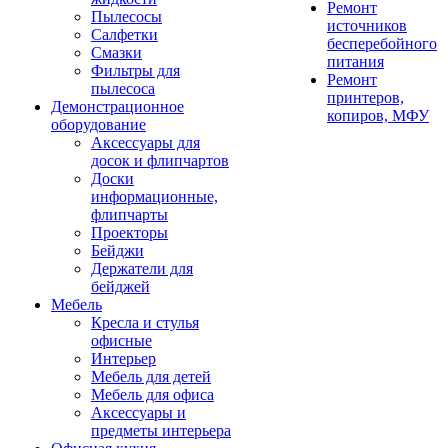
Ремонт
Пылесосы
источников
Салфетки
бесперебойного
Смазки
питания
Фильтры для
Ремонт
пылесоса
принтеров,
Демонстрационное
копиров, МФУ
оборудование
Аксессуары для
досок и флипчартов
Доски
информационные,
флипчарты
Проекторы
Бейджи
Держатели для
бейджей
Мебель
Кресла и стулья
офисные
Интерьер
Мебель для детей
Мебель для офиса
Аксессуары и
предметы интерьера