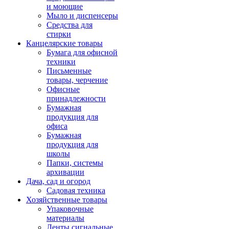
и моющие
Мыло и диспенсеры
Средства для
стирки
Канцелярские товары
Бумага для офисной
техники
Письменные
товары, черчение
Офисные
принадлежности
Бумажная
продукция для
офиса
Бумажная
продукция для
школы
Папки, системы
архивации
Дача, сад и огород
Садовая техника
Хозяйственные товары
Упаковочные
материалы
Ленты сигнальные