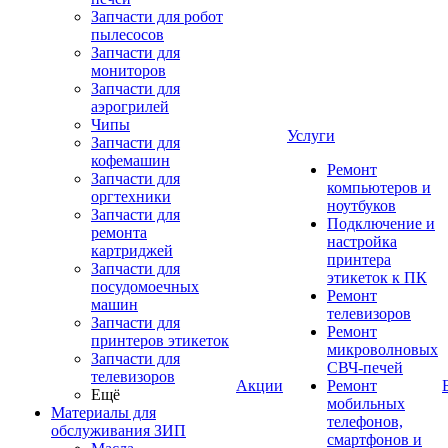
Запчасти для робот
пылесосов
Запчасти для
мониторов
Запчасти для
аэрогрилей
Чипы
Услуги
Запчасти для
кофемашин
Ремонт
Запчасти для
компьютеров и
оргтехники
ноутбуков
Запчасти для
Подключение и
ремонта
настройка
картриджей
принтера
Запчасти для
этикеток к ПК
посудомоечных
Ремонт
машин
телевизоров
Запчасти для
Ремонт
принтеров этикеток
микроволновых
Запчасти для
СВЧ-печей
телевизоров
Акции
Ремонт
Ещё
мобильных
Материалы для
телефонов,
обслуживания ЗИП
смартфонов и