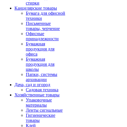
стирки
Канцелярские товары
Бумага для офисной
техники
Письменные
товары, черчение
Офисные
принадлежности
Бумажная
продукция для
офиса
Бумажная
продукция для
школы
Папки, системы
архивации
Дача, сад и огород
Садовая техника
Хозяйственные товары
Упаковочные
материалы
Ленты сигнальные
Гигиенические
товары
Клей