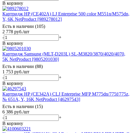
В корзину
Картридж HP (CE402A) LJ Enterprise 500 color M551n/M575dn,
Y, 6K NetProduct [989278012]
Есть в наличии (105)
2 778
руб.
/шт
-
+
В корзину
Картридж Samsung (MLT-D203L) SL-M3820/3870/4020/4070,
5K NetProduct [9805201030]
Есть в наличии (88)
1 753
руб.
/шт
-
+
В корзину
Картридж HP (CE342A) CLJ Enterprise MFP M775dn/775f/775z,
№ 651A, Y, 16K NetProduct [46297543]
Есть в наличии (15)
6 386
руб.
/шт
-
+
В корзину