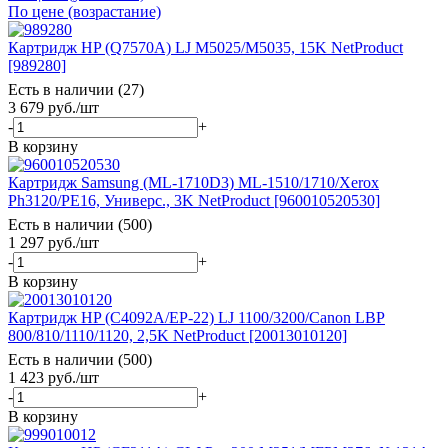
По цене (возрастание)
Картридж HP (Q7570A) LJ M5025/M5035, 15K NetProduct
[989280]
Есть в наличии (27)
3 679
руб.
/шт
-
+
В корзину
Картридж Samsung (ML-1710D3) ML-1510/1710/Xerox
Ph3120/PE16, Универс., 3K NetProduct [960010520530]
Есть в наличии (500)
1 297
руб.
/шт
-
+
В корзину
Картридж HP (C4092A/EP-22) LJ 1100/3200/Canon LBP
800/810/1110/1120, 2,5K NetProduct [20013010120]
Есть в наличии (500)
1 423
руб.
/шт
-
+
В корзину