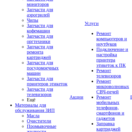
мониторов
Запчасти для
аэрогрилей
Чипы
Услуги
Запчасти для
кофемашин
Ремонт
Запчасти для
компьютеров и
оргтехники
ноутбуков
Запчасти для
Подключение и
ремонта
настройка
картриджей
принтера
Запчасти для
этикеток к ПК
посудомоечных
Ремонт
машин
телевизоров
Запчасти для
Ремонт
принтеров этикеток
микроволновых
Запчасти для
СВЧ-печей
телевизоров
Акции
Ремонт
Ещё
мобильных
Материалы для
телефонов,
обслуживания ЗИП
смартфонов и
Масла
гаджетов
Очистители
Заправка
Промывочные
картриджей
жидкости