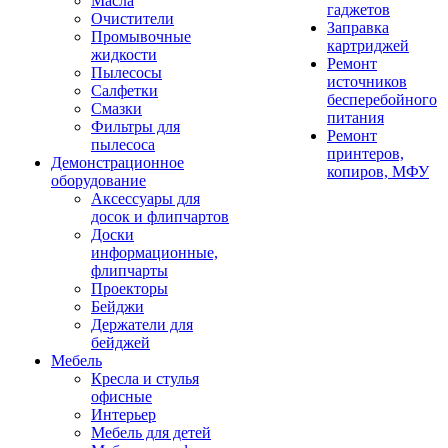
Масла
гаджетов
Очистители
Заправка
Промывочные
картриджей
жидкости
Ремонт
Пылесосы
источников
Салфетки
бесперебойного
Смазки
питания
Фильтры для
Ремонт
пылесоса
принтеров,
Демонстрационное
копиров, МФУ
оборудование
Аксессуары для
досок и флипчартов
Доски
информационные,
флипчарты
Проекторы
Бейджи
Держатели для
бейджей
Мебель
Кресла и стулья
офисные
Интерьер
Мебель для детей