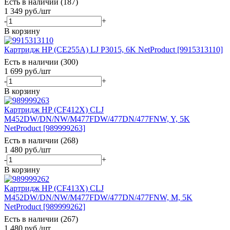
Есть в наличии (187)
1 349
руб.
/шт
-
+
В корзину
Картридж HP (CE255A) LJ P3015, 6K NetProduct [9915313110]
Есть в наличии (300)
1 699
руб.
/шт
-
+
В корзину
Картридж HP (CF412X) CLJ
M452DW/DN/NW/M477FDW/477DN/477FNW, Y, 5K
NetProduct [989999263]
Есть в наличии (268)
1 480
руб.
/шт
-
+
В корзину
Картридж HP (CF413X) CLJ
M452DW/DN/NW/M477FDW/477DN/477FNW, M, 5K
NetProduct [989999262]
Есть в наличии (267)
1 480
руб.
/шт