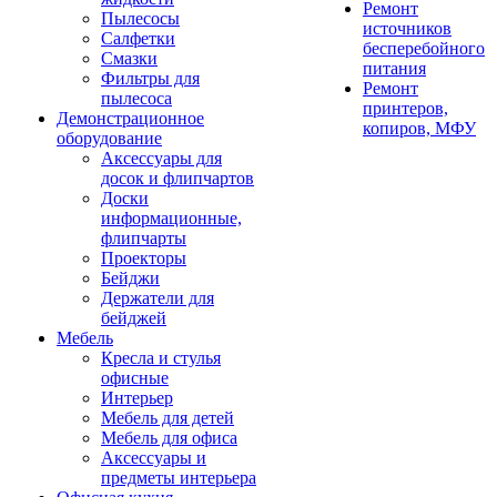
Ремонт
Пылесосы
источников
Салфетки
бесперебойного
Смазки
питания
Фильтры для
Ремонт
пылесоса
принтеров,
Демонстрационное
копиров, МФУ
оборудование
Аксессуары для
досок и флипчартов
Доски
информационные,
флипчарты
Проекторы
Бейджи
Держатели для
бейджей
Мебель
Кресла и стулья
офисные
Интерьер
Мебель для детей
Мебель для офиса
Аксессуары и
предметы интерьера