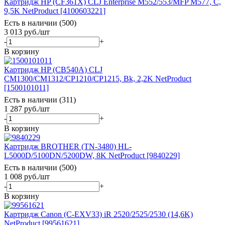
Картридж HP (CF361X) CLJ Enterprise M552/553/MFP M577, C,
9,5K NetProduct [4100603221]
Есть в наличии (500)
3 013
руб.
/шт
-
+
В корзину
Картридж HP (CB540A) CLJ
CM1300/CM1312/CP1210/CP1215, Bk, 2,2K NetProduct
[1500101011]
Есть в наличии (311)
1 287
руб.
/шт
-
+
В корзину
Картридж BROTHER (TN-3480) HL-
L5000D/5100DN/5200DW, 8K NetProduct [9840229]
Есть в наличии (500)
1 008
руб.
/шт
-
+
В корзину
Картридж Canon (C-EXV33) iR 2520/2525/2530 (14,6K)
NetProduct [99561621]