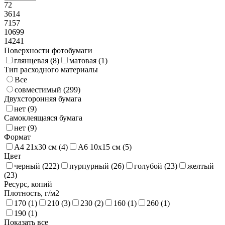
72
3614
7157
10699
14241
Поверхности фотобумаги
глянцевая (
8
)
матовая (
1
)
Тип расходного материалы
Все
совместимый (
299
)
Двухсторонняя бумага
нет (
9
)
Самоклеящаяся бумага
нет (
9
)
Формат
A4 21х30 см (
4
)
A6 10х15 см (
5
)
Цвет
черный (
222
)
пурпурный (
26
)
голубой (
23
)
желтый
(
23
)
Ресурс, копий
Плотность, г/м2
170 (
1
)
210 (
3
)
230 (
2
)
160 (
1
)
260 (
1
)
190 (
1
)
Показать все