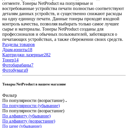
сегменте. Тонеры NetProduct на популярные и
востребованные устройства печати полностью соответствуют
деталям данных устройств, и существенно снижают расходы
на одну единицу печати. Данные тонеры проходят входной
контроль качества, позволяя выбирать только самое лучшее
сырье и материалы. Тонеры NetProduct созданы для
профессионалов и обычных пользователей, заботящихся о
печатающих устройствах, а также сбережении своих средств.
Разделы товаров
Драм-юниты
18
Картриджи лазерные
282
Тонер
14
Фотобарабаны
7
Фотобумага
9
Товары NetProduct в нашем магазине
Фильтр
По популярности (возрастание)
По популярности (убывание)
По популярности (возрастание)
По алфавиту (убывание)
По алфавиту (возрастание)
По цене (убывание)