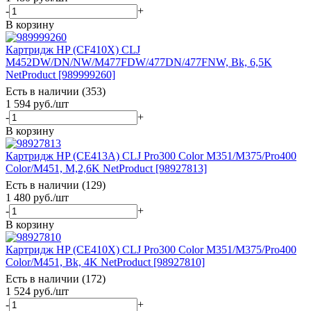
-
+
В корзину
Картридж HP (CF410X) CLJ
M452DW/DN/NW/M477FDW/477DN/477FNW, Bk, 6,5K
NetProduct [989999260]
Есть в наличии (353)
1 594
руб.
/шт
-
+
В корзину
Картридж HP (CE413A) CLJ Pro300 Color M351/M375/Pro400
Color/M451, M,2,6K NetProduct [98927813]
Есть в наличии (129)
1 480
руб.
/шт
-
+
В корзину
Картридж HP (CE410X) CLJ Pro300 Color M351/M375/Pro400
Color/M451, Bk, 4K NetProduct [98927810]
Есть в наличии (172)
1 524
руб.
/шт
-
+