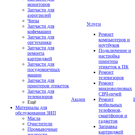
мониторов
Запчасти для
аэрогрилей
Чипы
Услуги
Запчасти для
кофемашин
Ремонт
Запчасти для
компьютеров и
оргтехники
ноутбуков
Запчасти для
Подключение и
ремонта
настройка
картриджей
принтера
Запчасти для
этикеток к ПК
посудомоечных
Ремонт
машин
телевизоров
Запчасти для
Ремонт
принтеров этикеток
микроволновых
Запчасти для
СВЧ-печей
телевизоров
Акции
Ремонт
Ещё
мобильных
Материалы для
телефонов,
обслуживания ЗИП
смартфонов и
Масла
гаджетов
Очистители
Заправка
Промывочные
картриджей
жидкости