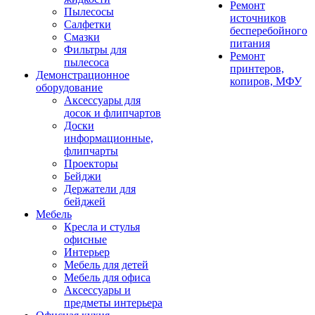
Ремонт
Пылесосы
источников
Салфетки
бесперебойного
Смазки
питания
Фильтры для
Ремонт
пылесоса
принтеров,
Демонстрационное
копиров, МФУ
оборудование
Аксессуары для
досок и флипчартов
Доски
информационные,
флипчарты
Проекторы
Бейджи
Держатели для
бейджей
Мебель
Кресла и стулья
офисные
Интерьер
Мебель для детей
Мебель для офиса
Аксессуары и
предметы интерьера