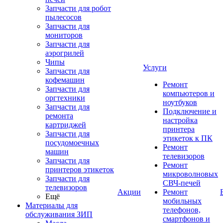
Запчасти для робот
пылесосов
Запчасти для
мониторов
Запчасти для
аэрогрилей
Чипы
Услуги
Запчасти для
кофемашин
Ремонт
Запчасти для
компьютеров и
оргтехники
ноутбуков
Запчасти для
Подключение и
ремонта
настройка
картриджей
принтера
Запчасти для
этикеток к ПК
посудомоечных
Ремонт
машин
телевизоров
Запчасти для
Ремонт
принтеров этикеток
микроволновых
Запчасти для
СВЧ-печей
телевизоров
Акции
Ремонт
Ещё
мобильных
Материалы для
телефонов,
обслуживания ЗИП
смартфонов и