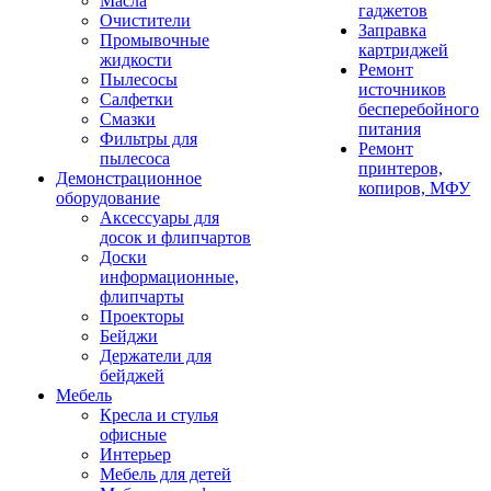
Масла
гаджетов
Очистители
Заправка
Промывочные
картриджей
жидкости
Ремонт
Пылесосы
источников
Салфетки
бесперебойного
Смазки
питания
Фильтры для
Ремонт
пылесоса
принтеров,
Демонстрационное
копиров, МФУ
оборудование
Аксессуары для
досок и флипчартов
Доски
информационные,
флипчарты
Проекторы
Бейджи
Держатели для
бейджей
Мебель
Кресла и стулья
офисные
Интерьер
Мебель для детей