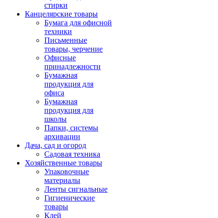
стирки
Канцелярские товары
Бумага для офисной
техники
Письменные
товары, черчение
Офисные
принадлежности
Бумажная
продукция для
офиса
Бумажная
продукция для
школы
Папки, системы
архивации
Дача, сад и огород
Садовая техника
Хозяйственные товары
Упаковочные
материалы
Ленты сигнальные
Гигиенические
товары
Клей