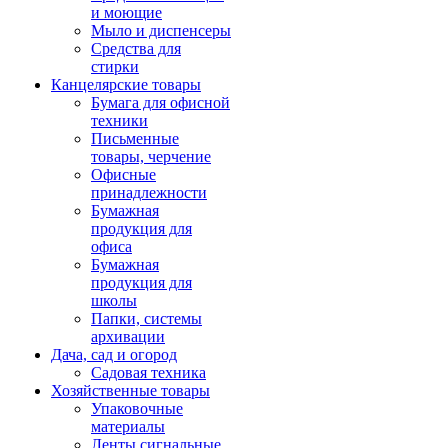
и моющие
Мыло и диспенсеры
Средства для
стирки
Канцелярские товары
Бумага для офисной
техники
Письменные
товары, черчение
Офисные
принадлежности
Бумажная
продукция для
офиса
Бумажная
продукция для
школы
Папки, системы
архивации
Дача, сад и огород
Садовая техника
Хозяйственные товары
Упаковочные
материалы
Ленты сигнальные