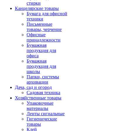
стирки
Канцелярские товары
Бумага для офисной
техники
Письменные
товары, черчение
Офисные
принадлежности
Бумажная
продукция для
офиса
Бумажная
продукция для
школы
Папки, системы
архивации
Дача, сад и огород
Садовая техника
Хозяйственные товары
Упаковочные
материалы
Ленты сигнальные
Гигиенические
товары
Клей