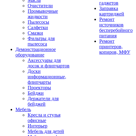
Масла
гаджетов
Очистители
Заправка
Промывочные
картриджей
жидкости
Ремонт
Пылесосы
источников
Салфетки
бесперебойного
Смазки
питания
Фильтры для
Ремонт
пылесоса
принтеров,
Демонстрационное
копиров, МФУ
оборудование
Аксессуары для
досок и флипчартов
Доски
информационные,
флипчарты
Проекторы
Бейджи
Держатели для
бейджей
Мебель
Кресла и стулья
офисные
Интерьер
Мебель для детей