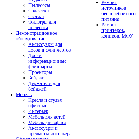
Ремонт
Пылесосы
источников
Салфетки
бесперебойного
Смазки
питания
Фильтры для
Ремонт
пылесоса
принтеров,
Демонстрационное
копиров, МФУ
оборудование
Аксессуары для
досок и флипчартов
Доски
информационные,
флипчарты
Проекторы
Бейджи
Держатели для
бейджей
Мебель
Кресла и стулья
офисные
Интерьер
Мебель для детей
Мебель для офиса
Аксессуары и
предметы интерьера