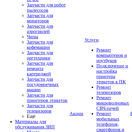
Запчасти для робот
пылесосов
Запчасти для
мониторов
Запчасти для
аэрогрилей
Чипы
Услуги
Запчасти для
кофемашин
Ремонт
Запчасти для
компьютеров и
оргтехники
ноутбуков
Запчасти для
Подключение и
ремонта
настройка
картриджей
принтера
Запчасти для
этикеток к ПК
посудомоечных
Ремонт
машин
телевизоров
Запчасти для
Ремонт
принтеров этикеток
микроволновых
Запчасти для
СВЧ-печей
телевизоров
Акции
Ремонт
Ещё
мобильных
Материалы для
телефонов,
обслуживания ЗИП
смартфонов и