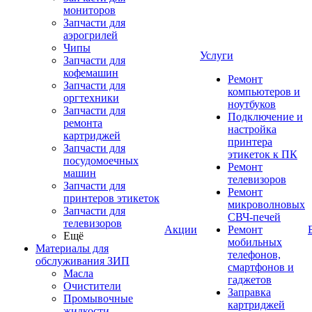
мониторов
Запчасти для
аэрогрилей
Чипы
Услуги
Запчасти для
кофемашин
Ремонт
Запчасти для
компьютеров и
оргтехники
ноутбуков
Запчасти для
Подключение и
ремонта
настройка
картриджей
принтера
Запчасти для
этикеток к ПК
посудомоечных
Ремонт
машин
телевизоров
Запчасти для
Ремонт
принтеров этикеток
микроволновых
Запчасти для
СВЧ-печей
телевизоров
Акции
Ремонт
Ещё
мобильных
Материалы для
телефонов,
обслуживания ЗИП
смартфонов и
Масла
гаджетов
Очистители
Заправка
Промывочные
картриджей
жидкости