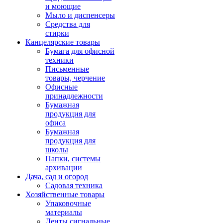
и моющие
Мыло и диспенсеры
Средства для
стирки
Канцелярские товары
Бумага для офисной
техники
Письменные
товары, черчение
Офисные
принадлежности
Бумажная
продукция для
офиса
Бумажная
продукция для
школы
Папки, системы
архивации
Дача, сад и огород
Садовая техника
Хозяйственные товары
Упаковочные
материалы
Ленты сигнальные