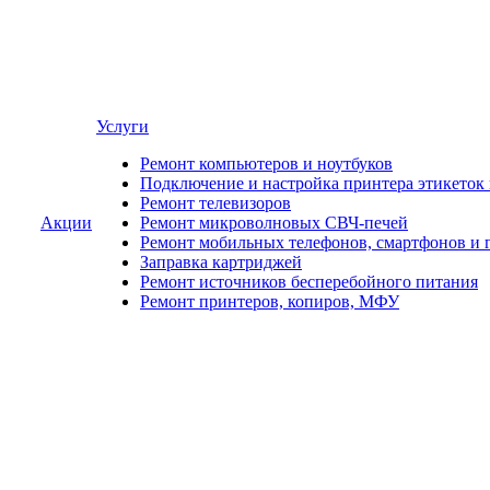
Услуги
Ремонт компьютеров и ноутбуков
Подключение и настройка принтера этикеток
Ремонт телевизоров
Акции
Ремонт микроволновых СВЧ-печей
Ремонт мобильных телефонов, смартфонов и 
Заправка картриджей
Ремонт источников бесперебойного питания
Ремонт принтеров, копиров, МФУ