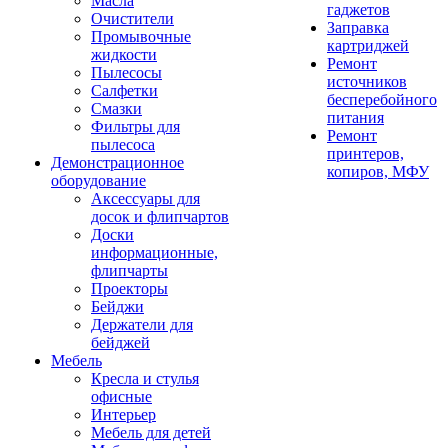
Масла
гаджетов
Очистители
Заправка
Промывочные
картриджей
жидкости
Ремонт
Пылесосы
источников
Салфетки
бесперебойного
Смазки
питания
Фильтры для
Ремонт
пылесоса
принтеров,
Демонстрационное
копиров, МФУ
оборудование
Аксессуары для
досок и флипчартов
Доски
информационные,
флипчарты
Проекторы
Бейджи
Держатели для
бейджей
Мебель
Кресла и стулья
офисные
Интерьер
Мебель для детей