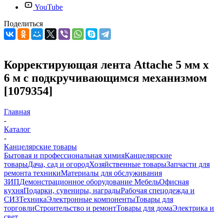
YouTube
Поделиться
Корректирующая лента Attache 5 мм x
6 м с подкручивающимся механизмом
[1079354]
Главная
-
Каталог
-
Канцелярские товары
Бытовая и профессиональная химия
Канцелярские
товары
Дача, сад и огород
Хозяйственные товары
Запчасти для
ремонта техники
Материалы для обслуживания
ЗИП
Демонстрационное оборудование
Мебель
Офисная
кухня
Подарки, сувениры, награды
Рабочая спецодежда и
СИЗ
Техника
Электронные компоненты
Товары для
торговли
Строительство и ремонт
Товары для дома
Электрика и
свет