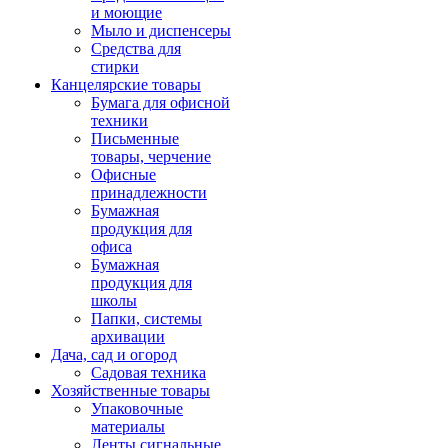
и моющие
Мыло и диспенсеры
Средства для
стирки
Канцелярские товары
Бумага для офисной
техники
Письменные
товары, черчение
Офисные
принадлежности
Бумажная
продукция для
офиса
Бумажная
продукция для
школы
Папки, системы
архивации
Дача, сад и огород
Садовая техника
Хозяйственные товары
Упаковочные
материалы
Ленты сигнальные