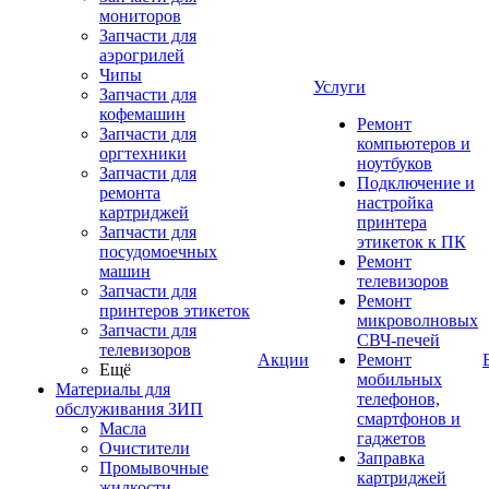
мониторов
Запчасти для
аэрогрилей
Чипы
Услуги
Запчасти для
кофемашин
Ремонт
Запчасти для
компьютеров и
оргтехники
ноутбуков
Запчасти для
Подключение и
ремонта
настройка
картриджей
принтера
Запчасти для
этикеток к ПК
посудомоечных
Ремонт
машин
телевизоров
Запчасти для
Ремонт
принтеров этикеток
микроволновых
Запчасти для
СВЧ-печей
телевизоров
Акции
Ремонт
Ещё
мобильных
Материалы для
телефонов,
обслуживания ЗИП
смартфонов и
Масла
гаджетов
Очистители
Заправка
Промывочные
картриджей
жидкости