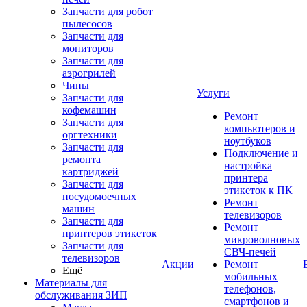
Запчасти для робот
пылесосов
Запчасти для
мониторов
Запчасти для
аэрогрилей
Чипы
Услуги
Запчасти для
кофемашин
Ремонт
Запчасти для
компьютеров и
оргтехники
ноутбуков
Запчасти для
Подключение и
ремонта
настройка
картриджей
принтера
Запчасти для
этикеток к ПК
посудомоечных
Ремонт
машин
телевизоров
Запчасти для
Ремонт
принтеров этикеток
микроволновых
Запчасти для
СВЧ-печей
телевизоров
Акции
Ремонт
Ещё
мобильных
Материалы для
телефонов,
обслуживания ЗИП
смартфонов и