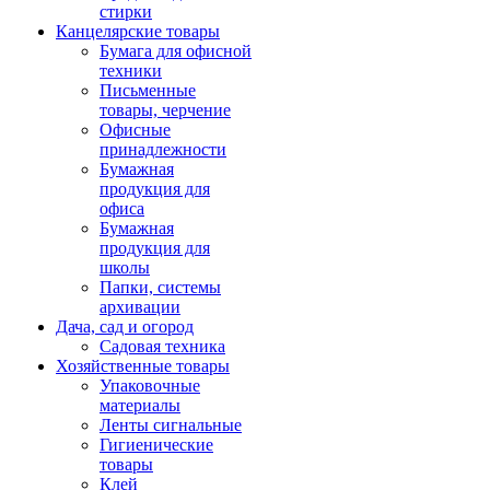
стирки
Канцелярские товары
Бумага для офисной
техники
Письменные
товары, черчение
Офисные
принадлежности
Бумажная
продукция для
офиса
Бумажная
продукция для
школы
Папки, системы
архивации
Дача, сад и огород
Садовая техника
Хозяйственные товары
Упаковочные
материалы
Ленты сигнальные
Гигиенические
товары
Клей