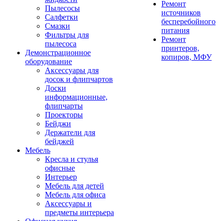
Ремонт
Пылесосы
источников
Салфетки
бесперебойного
Смазки
питания
Фильтры для
Ремонт
пылесоса
принтеров,
Демонстрационное
копиров, МФУ
оборудование
Аксессуары для
досок и флипчартов
Доски
информационные,
флипчарты
Проекторы
Бейджи
Держатели для
бейджей
Мебель
Кресла и стулья
офисные
Интерьер
Мебель для детей
Мебель для офиса
Аксессуары и
предметы интерьера