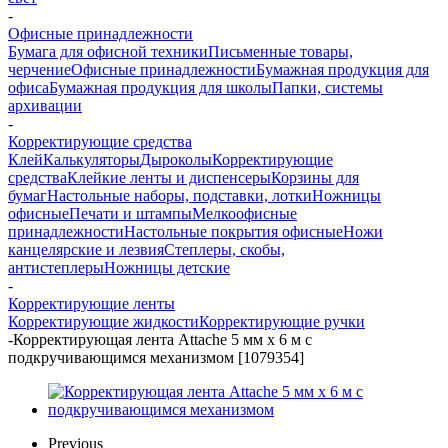
-
Офисные принадлежности
Бумага для офисной техники
Письменные товары,
черчение
Офисные принадлежности
Бумажная продукция для
офиса
Бумажная продукция для школы
Папки, системы
архивации
-
Корректирующие средства
Клей
Калькуляторы
Дыроколы
Корректирующие
средства
Клейкие ленты и диспенсеры
Корзины для
бумаг
Настольные наборы, подставки, лотки
Ножницы
офисные
Печати и штампы
Мелкоофисные
принадлежности
Настольные покрытия офисные
Ножи
канцелярские и лезвия
Степлеры, скобы,
антистеплеры
Ножницы детские
-
Корректирующие ленты
Корректирующие жидкости
Корректирующие ручки
-
Корректирующая лента Attache 5 мм x 6 м с
подкручивающимся механизмом [1079354]
Previous