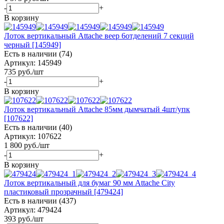
-
+
В корзину
Лоток вертикальный Attache веер 6отделений 7 секций
черный [145949]
Есть в наличии (74)
Артикул: 145949
735
руб.
/шт
-
+
В корзину
Лоток вертикальный Attache 85мм дымчатый 4шт/упк
[107622]
Есть в наличии (40)
Артикул: 107622
1 800
руб.
/шт
-
+
В корзину
Лоток вертикальный для бумаг 90 мм Attache City
пластиковый прозрачный [479424]
Есть в наличии (437)
Артикул: 479424
393
руб.
/шт