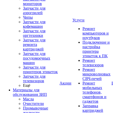
мониторов
Запчасти для
аэрогрилей
Чипы
Услуги
Запчасти для
кофемашин
Ремонт
Запчасти для
компьютеров и
оргтехники
ноутбуков
Запчасти для
Подключение и
ремонта
настройка
картриджей
принтера
Запчасти для
этикеток к ПК
посудомоечных
Ремонт
машин
телевизоров
Запчасти для
Ремонт
принтеров этикеток
микроволновых
Запчасти для
СВЧ-печей
телевизоров
Акции
Ремонт
Ещё
мобильных
Материалы для
телефонов,
обслуживания ЗИП
смартфонов и
Масла
гаджетов
Очистители
Заправка
Промывочные
картриджей
жидкости