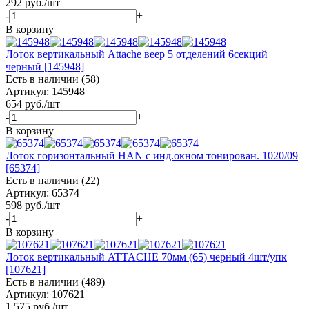
292
руб.
/шт
-
+
В корзину
Лоток вертикальный Attache веер 5 отделений 6секций
черный [145948]
Есть в наличии (58)
Артикул: 145948
654
руб.
/шт
-
+
В корзину
Лоток горизонтальный HAN с инд.окном тонирован. 1020/09
[65374]
Есть в наличии (22)
Артикул: 65374
598
руб.
/шт
-
+
В корзину
Лоток вертикальный ATTACHE 70мм (65) черный 4шт/упк
[107621]
Есть в наличии (489)
Артикул: 107621
1 575
руб.
/шт