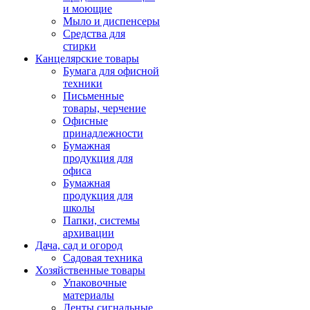
и моющие
Мыло и диспенсеры
Средства для
стирки
Канцелярские товары
Бумага для офисной
техники
Письменные
товары, черчение
Офисные
принадлежности
Бумажная
продукция для
офиса
Бумажная
продукция для
школы
Папки, системы
архивации
Дача, сад и огород
Садовая техника
Хозяйственные товары
Упаковочные
материалы
Ленты сигнальные