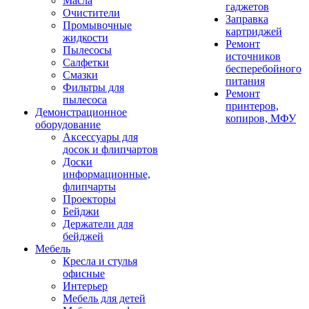
Масла
гаджетов
Очистители
Заправка
Промывочные
картриджей
жидкости
Ремонт
Пылесосы
источников
Салфетки
бесперебойного
Смазки
питания
Фильтры для
Ремонт
пылесоса
принтеров,
Демонстрационное
копиров, МФУ
оборудование
Аксессуары для
досок и флипчартов
Доски
информационные,
флипчарты
Проекторы
Бейджи
Держатели для
бейджей
Мебель
Кресла и стулья
офисные
Интерьер
Мебель для детей