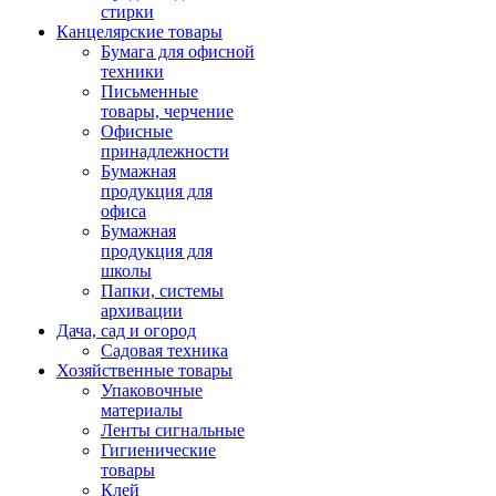
стирки
Канцелярские товары
Бумага для офисной
техники
Письменные
товары, черчение
Офисные
принадлежности
Бумажная
продукция для
офиса
Бумажная
продукция для
школы
Папки, системы
архивации
Дача, сад и огород
Садовая техника
Хозяйственные товары
Упаковочные
материалы
Ленты сигнальные
Гигиенические
товары
Клей