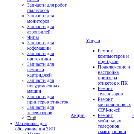
Запчасти для робот
пылесосов
Запчасти для
мониторов
Запчасти для
аэрогрилей
Чипы
Услуги
Запчасти для
кофемашин
Ремонт
Запчасти для
компьютеров и
оргтехники
ноутбуков
Запчасти для
Подключение и
ремонта
настройка
картриджей
принтера
Запчасти для
этикеток к ПК
посудомоечных
Ремонт
машин
телевизоров
Запчасти для
Ремонт
принтеров этикеток
микроволновых
Запчасти для
СВЧ-печей
телевизоров
Акции
Ремонт
Ещё
мобильных
Материалы для
телефонов,
обслуживания ЗИП
смартфонов и