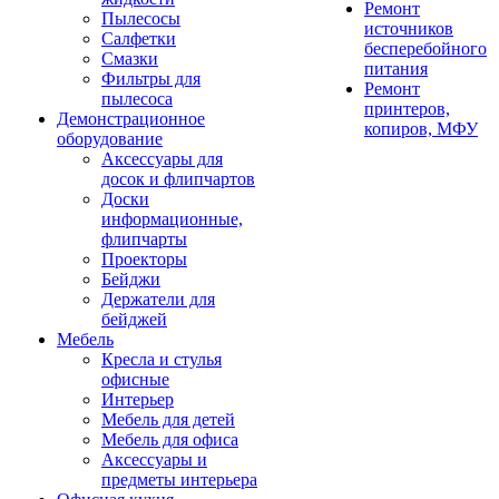
Ремонт
Пылесосы
источников
Салфетки
бесперебойного
Смазки
питания
Фильтры для
Ремонт
пылесоса
принтеров,
Демонстрационное
копиров, МФУ
оборудование
Аксессуары для
досок и флипчартов
Доски
информационные,
флипчарты
Проекторы
Бейджи
Держатели для
бейджей
Мебель
Кресла и стулья
офисные
Интерьер
Мебель для детей
Мебель для офиса
Аксессуары и
предметы интерьера