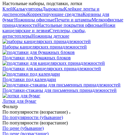
Настольные наборы, подставки, лотки
Клей
Калькуляторы
Дыроколы
Клейкие ленты и
диспенсеры
Корректирующие средства
Корзины для
бумаг
Ножницы офисные
Печати и штампы
Мелкоофисные
принадлежности
Настольные покрытия офисные
Ножи
канцелярские и лезвия
Степлеры, скобы,
антистеплеры
Ножницы детские
Наборы канцелярских принадлежностей
Подставки для бумажных блоков
Подставки для канцелярских принадлежностей
Подставки под календари
Подставки-стаканы для письменных принадлежностей
Лотки для бумаг
Фильтр
По популярности (возрастание)
По популярности (убывание)
По популярности (возрастание)
По цене (убывание)
По цене (возрастание)