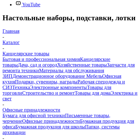
YouTube
Настольные наборы, подставки, лотки
Главная
-
Каталог
-
Канцелярские товары
Бытовая и профессиональная химия
Канцелярские
товары
Дача, сад и огород
Хозяйственные товары
Запчасти для
ремонта техники
Материалы для обслуживания
ЗИП
Демонстрационное оборудование
Мебель
Офисная
кухня
Подарки, сувениры, награды
Рабочая спецодежда и
СИЗ
Техника
Электронные компоненты
Товары для
торговли
Строительство и ремонт
Товары для дома
Электрика и
свет
-
Офисные принадлежности
Бумага для офисной техники
Письменные товары,
черчение
Офисные принадлежности
Бумажная продукция для
офиса
Бумажная продукция для школы
Папки, системы
архивации
-