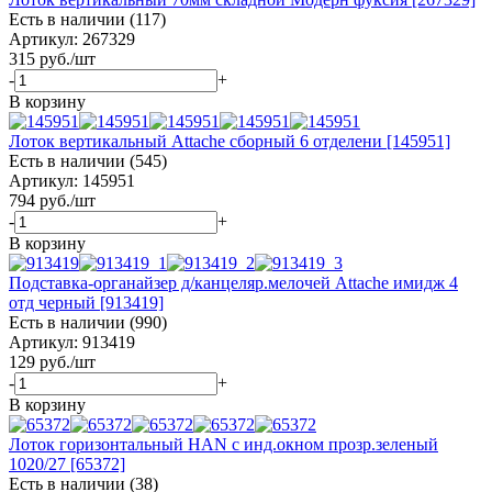
Есть в наличии (117)
Артикул: 267329
315
руб.
/шт
-
+
В корзину
Лоток вертикальный Attache сборный 6 отделени [145951]
Есть в наличии (545)
Артикул: 145951
794
руб.
/шт
-
+
В корзину
Подставка-органайзер д/канцеляр.мелочей Attache имидж 4
отд черный [913419]
Есть в наличии (990)
Артикул: 913419
129
руб.
/шт
-
+
В корзину
Лоток горизонтальный HAN с инд.окном прозр.зеленый
1020/27 [65372]
Есть в наличии (38)