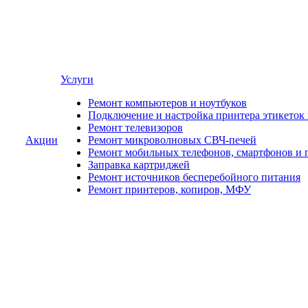
Услуги
Ремонт компьютеров и ноутбуков
Подключение и настройка принтера этикеток
Ремонт телевизоров
Акции
Ремонт микроволновых СВЧ-печей
Ремонт мобильных телефонов, смартфонов и 
Заправка картриджей
Ремонт источников бесперебойного питания
Ремонт принтеров, копиров, МФУ