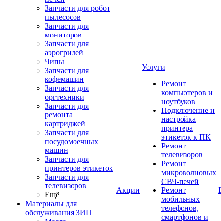
Запчасти для робот
пылесосов
Запчасти для
мониторов
Запчасти для
аэрогрилей
Чипы
Услуги
Запчасти для
кофемашин
Ремонт
Запчасти для
компьютеров и
оргтехники
ноутбуков
Запчасти для
Подключение и
ремонта
настройка
картриджей
принтера
Запчасти для
этикеток к ПК
посудомоечных
Ремонт
машин
телевизоров
Запчасти для
Ремонт
принтеров этикеток
микроволновых
Запчасти для
СВЧ-печей
телевизоров
Акции
Ремонт
Ещё
мобильных
Материалы для
телефонов,
обслуживания ЗИП
смартфонов и