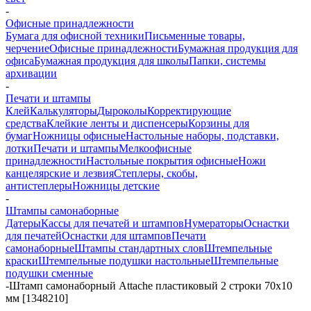
-
Офисные принадлежности
Бумага для офисной техники
Письменные товары,
черчение
Офисные принадлежности
Бумажная продукция для
офиса
Бумажная продукция для школы
Папки, системы
архивации
-
Печати и штампы
Клей
Калькуляторы
Дыроколы
Корректирующие
средства
Клейкие ленты и диспенсеры
Корзины для
бумаг
Ножницы офисные
Настольные наборы, подставки,
лотки
Печати и штампы
Мелкоофисные
принадлежности
Настольные покрытия офисные
Ножи
канцелярские и лезвия
Степлеры, скобы,
антистеплеры
Ножницы детские
-
Штампы самонаборные
Датеры
Кассы для печатей и штампов
Нумераторы
Оснастки
для печатей
Оснастки для штампов
Печати
самонаборные
Штампы стандартных слов
Штемпельные
краски
Штемпельные подушки настольные
Штемпельные
подушки сменные
-
Штамп самонаборный Attache пластиковый 2 строки 70x10
мм [1348210]