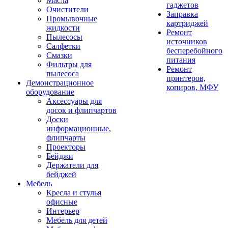
Масла
гаджетов
Очистители
Заправка
Промывочные
картриджей
жидкости
Ремонт
Пылесосы
источников
Салфетки
бесперебойного
Смазки
питания
Фильтры для
Ремонт
пылесоса
принтеров,
Демонстрационное
копиров, МФУ
оборудование
Аксессуары для
досок и флипчартов
Доски
информационные,
флипчарты
Проекторы
Бейджи
Держатели для
бейджей
Мебель
Кресла и стулья
офисные
Интерьер
Мебель для детей