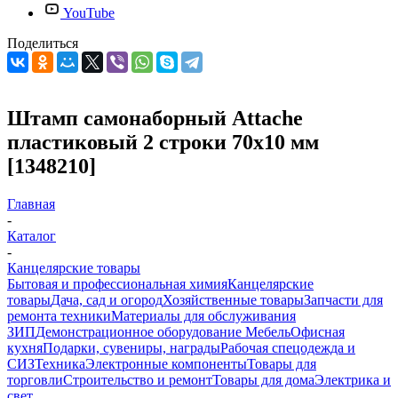
YouTube
Поделиться
Штамп самонаборный Attache
пластиковый 2 строки 70x10 мм
[1348210]
Главная
-
Каталог
-
Канцелярские товары
Бытовая и профессиональная химия
Канцелярские
товары
Дача, сад и огород
Хозяйственные товары
Запчасти для
ремонта техники
Материалы для обслуживания
ЗИП
Демонстрационное оборудование
Мебель
Офисная
кухня
Подарки, сувениры, награды
Рабочая спецодежда и
СИЗ
Техника
Электронные компоненты
Товары для
торговли
Строительство и ремонт
Товары для дома
Электрика и
свет