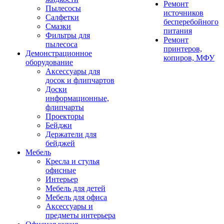
Ремонт
Пылесосы
источников
Салфетки
бесперебойного
Смазки
питания
Фильтры для
Ремонт
пылесоса
принтеров,
Демонстрационное
копиров, МФУ
оборудование
Аксессуары для
досок и флипчартов
Доски
информационные,
флипчарты
Проекторы
Бейджи
Держатели для
бейджей
Мебель
Кресла и стулья
офисные
Интерьер
Мебель для детей
Мебель для офиса
Аксессуары и
предметы интерьера