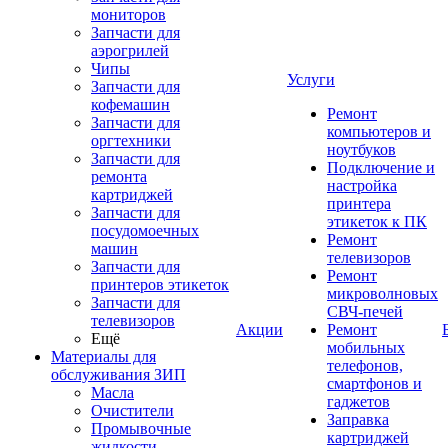
мониторов
Запчасти для
аэрогрилей
Чипы
Услуги
Запчасти для
кофемашин
Ремонт
Запчасти для
компьютеров и
оргтехники
ноутбуков
Запчасти для
Подключение и
ремонта
настройка
картриджей
принтера
Запчасти для
этикеток к ПК
посудомоечных
Ремонт
машин
телевизоров
Запчасти для
Ремонт
принтеров этикеток
микроволновых
Запчасти для
СВЧ-печей
телевизоров
Акции
Ремонт
Ещё
мобильных
Материалы для
телефонов,
обслуживания ЗИП
смартфонов и
Масла
гаджетов
Очистители
Заправка
Промывочные
картриджей
жидкости