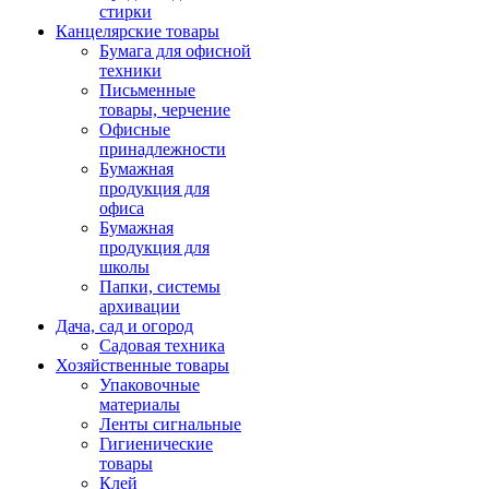
стирки
Канцелярские товары
Бумага для офисной
техники
Письменные
товары, черчение
Офисные
принадлежности
Бумажная
продукция для
офиса
Бумажная
продукция для
школы
Папки, системы
архивации
Дача, сад и огород
Садовая техника
Хозяйственные товары
Упаковочные
материалы
Ленты сигнальные
Гигиенические
товары
Клей