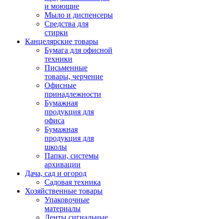
и моющие
Мыло и диспенсеры
Средства для
стирки
Канцелярские товары
Бумага для офисной
техники
Письменные
товары, черчение
Офисные
принадлежности
Бумажная
продукция для
офиса
Бумажная
продукция для
школы
Папки, системы
архивации
Дача, сад и огород
Садовая техника
Хозяйственные товары
Упаковочные
материалы
Ленты сигнальные