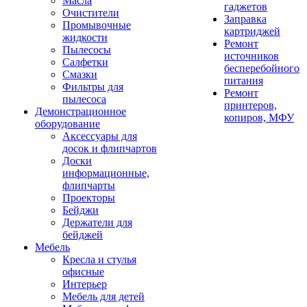
Масла
гаджетов
Очистители
Заправка
Промывочные
картриджей
жидкости
Ремонт
Пылесосы
источников
Салфетки
бесперебойного
Смазки
питания
Фильтры для
Ремонт
пылесоса
принтеров,
Демонстрационное
копиров, МФУ
оборудование
Аксессуары для
досок и флипчартов
Доски
информационные,
флипчарты
Проекторы
Бейджи
Держатели для
бейджей
Мебель
Кресла и стулья
офисные
Интерьер
Мебель для детей