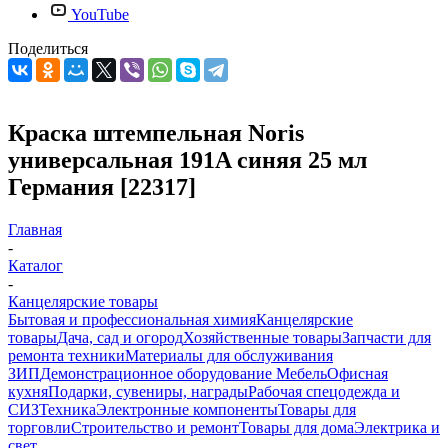
YouTube
Поделиться
Краска штемпельная Noris
универсальная 191A синяя 25 мл
Германия [22317]
Главная
-
Каталог
-
Канцелярские товары
Бытовая и профессиональная химия
Канцелярские
товары
Дача, сад и огород
Хозяйственные товары
Запчасти для
ремонта техники
Материалы для обслуживания
ЗИП
Демонстрационное оборудование
Мебель
Офисная
кухня
Подарки, сувениры, награды
Рабочая спецодежда и
СИЗ
Техника
Электронные компоненты
Товары для
торговли
Строительство и ремонт
Товары для дома
Электрика и
свет