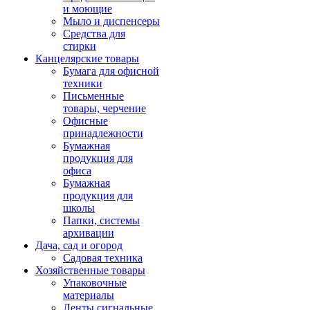
и моющие
Мыло и диспенсеры
Средства для
стирки
Канцелярские товары
Бумага для офисной
техники
Письменные
товары, черчение
Офисные
принадлежности
Бумажная
продукция для
офиса
Бумажная
продукция для
школы
Папки, системы
архивации
Дача, сад и огород
Садовая техника
Хозяйственные товары
Упаковочные
материалы
Ленты сигнальные