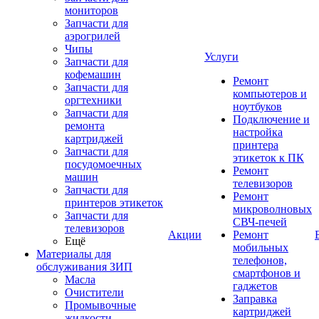
мониторов
Запчасти для
аэрогрилей
Чипы
Услуги
Запчасти для
кофемашин
Ремонт
Запчасти для
компьютеров и
оргтехники
ноутбуков
Запчасти для
Подключение и
ремонта
настройка
картриджей
принтера
Запчасти для
этикеток к ПК
посудомоечных
Ремонт
машин
телевизоров
Запчасти для
Ремонт
принтеров этикеток
микроволновых
Запчасти для
СВЧ-печей
телевизоров
Акции
Ремонт
Ещё
мобильных
Материалы для
телефонов,
обслуживания ЗИП
смартфонов и
Масла
гаджетов
Очистители
Заправка
Промывочные
картриджей
жидкости