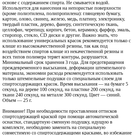
основе с содержанием спирта. Не смывается водой.
Используется для нанесения на непористые поверхности
(кроме полиэтилена, полипропилена): глянцевую бумагу,
картон, олово, свинец, железо, медь, платину, электронику,
твердый пластик, дерево, фанеру, синтетическую ткань,
целлофан, черепицу, кирпич, бетон, керамику, фарфор, эмаль,
стиропор, стекло, CD диски и другие. Важно знать, что
использование универсальных красок рекомендуется только с
клише из высококачественной резины, так как под
воздействием спиртов клише из некачественной резины и
всех типов полимера теряет контуры, разрушается.
Минимальный срок хранения 3 года. Для предотвращения
преждевременного высыхания, деформации штемпельного
материала, экономии расхода рекомендуется использовать
только штемпельные подушки со специальным слоем для
спиртосодержащих красок. Время высыхания — на бумаге 5
секунд, на дереве 100 секунд, на пластике 200 секунд, на
ткани 240 секунд, на металле 300 секунд. Цвет — синий.
Объем — 25 г.
Внимание! При необходимости проставления оттисков
спиртсодержащей краской при помощи автоматической
оснастки, стандартную сменную подушку, идущую в
комплекте, необходимо заменить на специальную
совместимую со спиртосодержащими красками, во избежание