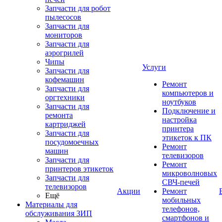
Запчасти для робот
пылесосов
Запчасти для
мониторов
Запчасти для
аэрогрилей
Чипы
Услуги
Запчасти для
кофемашин
Ремонт
Запчасти для
компьютеров и
оргтехники
ноутбуков
Запчасти для
Подключение и
ремонта
настройка
картриджей
принтера
Запчасти для
этикеток к ПК
посудомоечных
Ремонт
машин
телевизоров
Запчасти для
Ремонт
принтеров этикеток
микроволновых
Запчасти для
СВЧ-печей
телевизоров
Акции
Ремонт
Ещё
мобильных
Материалы для
телефонов,
обслуживания ЗИП
смартфонов и