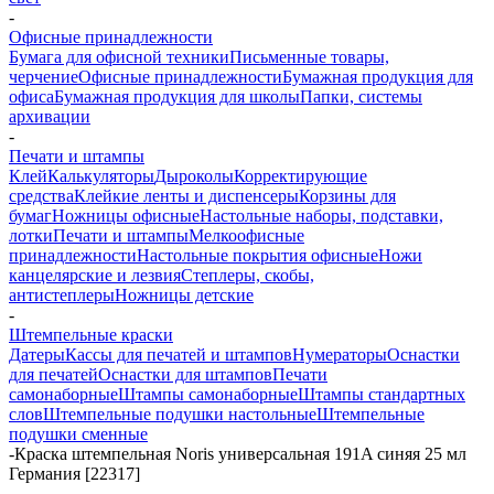
-
Офисные принадлежности
Бумага для офисной техники
Письменные товары,
черчение
Офисные принадлежности
Бумажная продукция для
офиса
Бумажная продукция для школы
Папки, системы
архивации
-
Печати и штампы
Клей
Калькуляторы
Дыроколы
Корректирующие
средства
Клейкие ленты и диспенсеры
Корзины для
бумаг
Ножницы офисные
Настольные наборы, подставки,
лотки
Печати и штампы
Мелкоофисные
принадлежности
Настольные покрытия офисные
Ножи
канцелярские и лезвия
Степлеры, скобы,
антистеплеры
Ножницы детские
-
Штемпельные краски
Датеры
Кассы для печатей и штампов
Нумераторы
Оснастки
для печатей
Оснастки для штампов
Печати
самонаборные
Штампы самонаборные
Штампы стандартных
слов
Штемпельные подушки настольные
Штемпельные
подушки сменные
-
Краска штемпельная Noris универсальная 191A синяя 25 мл
Германия [22317]