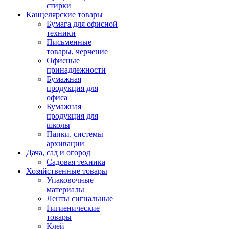
стирки
Канцелярские товары
Бумага для офисной
техники
Письменные
товары, черчение
Офисные
принадлежности
Бумажная
продукция для
офиса
Бумажная
продукция для
школы
Папки, системы
архивации
Дача, сад и огород
Садовая техника
Хозяйственные товары
Упаковочные
материалы
Ленты сигнальные
Гигиенические
товары
Клей