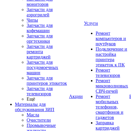
мониторов
Запчасти для
аэрогрилей
Чипы
Услуги
Запчасти для
кофемашин
Ремонт
Запчасти для
компьютеров и
оргтехники
ноутбуков
Запчасти для
Подключение и
ремонта
настройка
картриджей
принтера
Запчасти для
этикеток к ПК
посудомоечных
Ремонт
машин
телевизоров
Запчасти для
Ремонт
принтеров этикеток
микроволновых
Запчасти для
СВЧ-печей
телевизоров
Акции
Ремонт
Ещё
мобильных
Материалы для
телефонов,
обслуживания ЗИП
смартфонов и
Масла
гаджетов
Очистители
Заправка
Промывочные
картриджей
жидкости