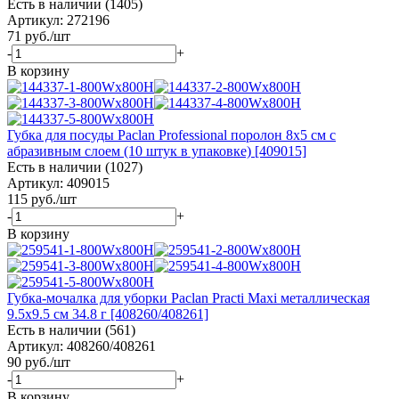
Есть в наличии (1405)
Артикул: 272196
71
руб.
/шт
-
+
В корзину
Губка для посуды Paclan Professional поролон 8x5 см с
абразивным слоем (10 штук в упаковке) [409015]
Есть в наличии (1027)
Артикул: 409015
115
руб.
/шт
-
+
В корзину
Губка-мочалка для уборки Paclan Practi Maxi металлическая
9.5x9.5 см 34.8 г [408260/408261]
Есть в наличии (561)
Артикул: 408260/408261
90
руб.
/шт
-
+
В корзину