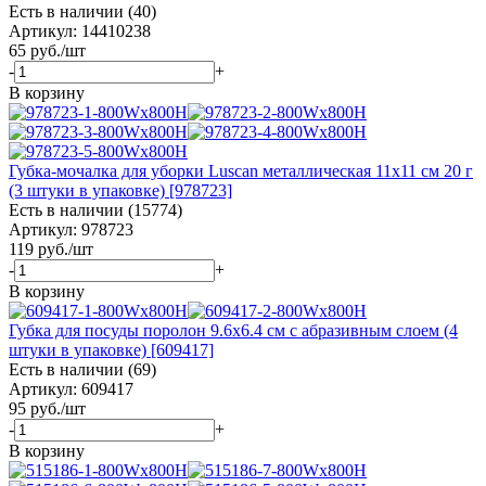
Есть в наличии (40)
Артикул: 14410238
65
руб.
/шт
-
+
В корзину
Губка-мочалка для уборки Luscan металлическая 11x11 см 20 г
(3 штуки в упаковке) [978723]
Есть в наличии (15774)
Артикул: 978723
119
руб.
/шт
-
+
В корзину
Губка для посуды поролон 9.6x6.4 см с абразивным слоем (4
штуки в упаковке) [609417]
Есть в наличии (69)
Артикул: 609417
95
руб.
/шт
-
+
В корзину