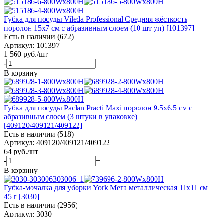
Губка для посуды Vileda Professional Средняя жёсткость
поролон 15x7 см с абразивным слоем (10 шт уп) [101397]
Есть в наличии (672)
Артикул: 101397
1 560
руб.
/шт
-
+
В корзину
Губка для посуды Paclan Practi Maxi поролон 9.5x6.5 см с
абразивным слоем (3 штуки в упаковке)
[409120/409121/409122]
Есть в наличии (518)
Артикул: 409120/409121/409122
64
руб.
/шт
-
+
В корзину
Губка-мочалка для уборки York Мега металлическая 11x11 см
45 г [3030]
Есть в наличии (2956)
Артикул: 3030