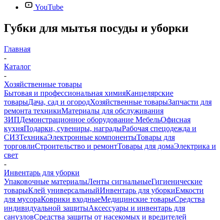
YouTube
Губки для мытья посуды и уборки
Главная
-
Каталог
-
Хозяйственные товары
Бытовая и профессиональная химия
Канцелярские
товары
Дача, сад и огород
Хозяйственные товары
Запчасти для
ремонта техники
Материалы для обслуживания
ЗИП
Демонстрационное оборудование
Мебель
Офисная
кухня
Подарки, сувениры, награды
Рабочая спецодежда и
СИЗ
Техника
Электронные компоненты
Товары для
торговли
Строительство и ремонт
Товары для дома
Электрика и
свет
-
Инвентарь для уборки
Упаковочные материалы
Ленты сигнальные
Гигиенические
товары
Клей универсальный
Инвентарь для уборки
Емкости
для мусора
Коврики входные
Медицинские товары
Средства
индивидуальной защиты
Аксессуары и инвентарь для
санузлов
Средства защиты от насекомых и вредителей