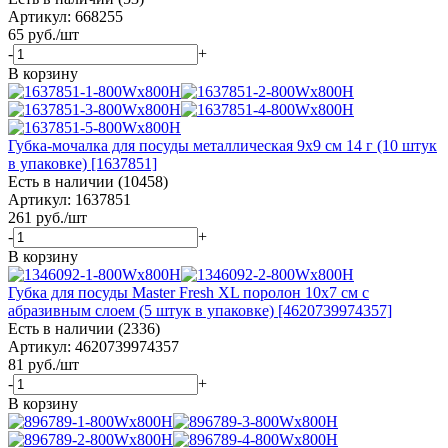
Артикул: 668255
65
руб.
/шт
-
+
В корзину
Губка-мочалка для посуды металлическая 9x9 см 14 г (10 штук
в упаковке) [1637851]
Есть в наличии (10458)
Артикул: 1637851
261
руб.
/шт
-
+
В корзину
Губка для посуды Master Fresh XL поролон 10x7 см с
абразивным слоем (5 штук в упаковке) [4620739974357]
Есть в наличии (2336)
Артикул: 4620739974357
81
руб.
/шт
-
+
В корзину