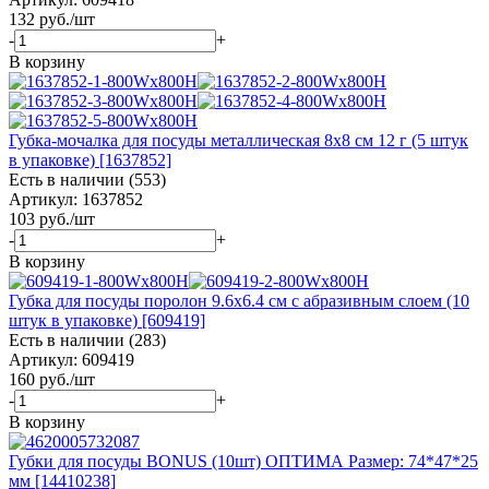
132
руб.
/шт
-
+
В корзину
Губка-мочалка для посуды металлическая 8x8 см 12 г (5 штук
в упаковке) [1637852]
Есть в наличии (553)
Артикул: 1637852
103
руб.
/шт
-
+
В корзину
Губка для посуды поролон 9.6x6.4 см с абразивным слоем (10
штук в упаковке) [609419]
Есть в наличии (283)
Артикул: 609419
160
руб.
/шт
-
+
В корзину
Губки для посуды BONUS (10шт) ОПТИМА Размер: 74*47*25
мм [14410238]