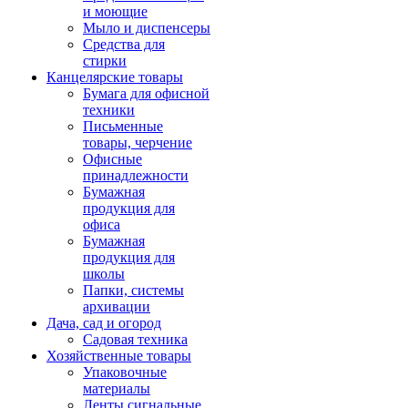
и моющие
Мыло и диспенсеры
Средства для
стирки
Канцелярские товары
Бумага для офисной
техники
Письменные
товары, черчение
Офисные
принадлежности
Бумажная
продукция для
офиса
Бумажная
продукция для
школы
Папки, системы
архивации
Дача, сад и огород
Садовая техника
Хозяйственные товары
Упаковочные
материалы
Ленты сигнальные