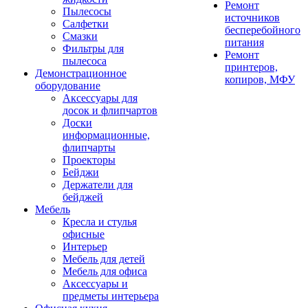
Ремонт
Пылесосы
источников
Салфетки
бесперебойного
Смазки
питания
Фильтры для
Ремонт
пылесоса
принтеров,
Демонстрационное
копиров, МФУ
оборудование
Аксессуары для
досок и флипчартов
Доски
информационные,
флипчарты
Проекторы
Бейджи
Держатели для
бейджей
Мебель
Кресла и стулья
офисные
Интерьер
Мебель для детей
Мебель для офиса
Аксессуары и
предметы интерьера