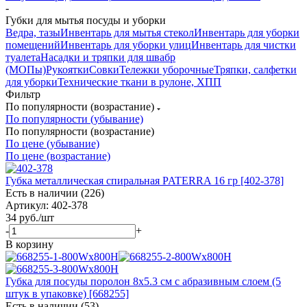
-
Губки для мытья посуды и уборки
Ведра, тазы
Инвентарь для мытья стекол
Инвентарь для уборки
помещений
Инвентарь для уборки улиц
Инвентарь для чистки
туалета
Насадки и тряпки для швабр
(МОПы)
Рукоятки
Совки
Тележки уборочные
Тряпки, салфетки
для уборки
Технические ткани в рулоне, ХПП
Фильтр
По популярности (возрастание)
По популярности (убывание)
По популярности (возрастание)
По цене (убывание)
По цене (возрастание)
Губка металлическая спиральная PATERRA 16 гр [402-378]
Есть в наличии (226)
Артикул: 402-378
34
руб.
/шт
-
+
В корзину
Губка для посуды поролон 8x5.3 см с абразивным слоем (5
штук в упаковке) [668255]
Есть в наличии (53)