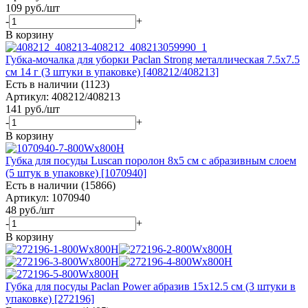
109
руб.
/шт
-
+
В корзину
Губка-мочалка для уборки Paclan Strong металлическая 7.5x7.5
см 14 г (3 штуки в упаковке) [408212/408213]
Есть в наличии (1123)
Артикул: 408212/408213
141
руб.
/шт
-
+
В корзину
Губка для посуды Luscan поролон 8x5 см с абразивным слоем
(5 штук в упаковке) [1070940]
Есть в наличии (15866)
Артикул: 1070940
48
руб.
/шт
-
+
В корзину
Губка для посуды Paclan Power абразив 15x12.5 см (3 штуки в
упаковке) [272196]