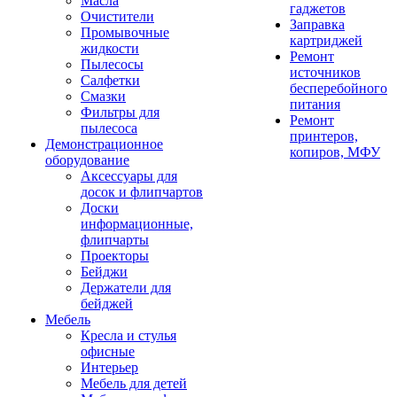
Масла
гаджетов
Очистители
Заправка
Промывочные
картриджей
жидкости
Ремонт
Пылесосы
источников
Салфетки
бесперебойного
Смазки
питания
Фильтры для
Ремонт
пылесоса
принтеров,
Демонстрационное
копиров, МФУ
оборудование
Аксессуары для
досок и флипчартов
Доски
информационные,
флипчарты
Проекторы
Бейджи
Держатели для
бейджей
Мебель
Кресла и стулья
офисные
Интерьер
Мебель для детей