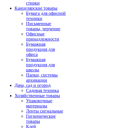
стирки
Канцелярские товары
Бумага для офисной
техники
Письменные
товары, черчение
Офисные
принадлежности
Бумажная
продукция для
офиса
Бумажная
продукция для
школы
Папки, системы
архивации
Дача, сад и огород
Садовая техника
Хозяйственные товары
Упаковочные
материалы
Ленты сигнальные
Гигиенические
товары
Клей