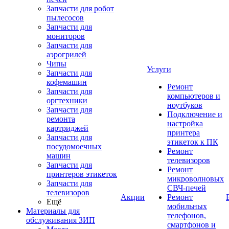
Запчасти для робот
пылесосов
Запчасти для
мониторов
Запчасти для
аэрогрилей
Чипы
Услуги
Запчасти для
кофемашин
Ремонт
Запчасти для
компьютеров и
оргтехники
ноутбуков
Запчасти для
Подключение и
ремонта
настройка
картриджей
принтера
Запчасти для
этикеток к ПК
посудомоечных
Ремонт
машин
телевизоров
Запчасти для
Ремонт
принтеров этикеток
микроволновых
Запчасти для
СВЧ-печей
телевизоров
Акции
Ремонт
Ещё
мобильных
Материалы для
телефонов,
обслуживания ЗИП
смартфонов и