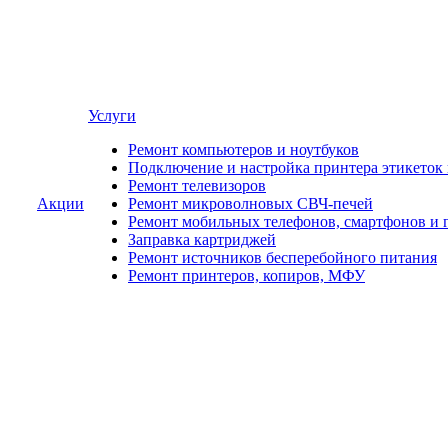
Услуги
Ремонт компьютеров и ноутбуков
Подключение и настройка принтера этикеток
Ремонт телевизоров
Акции
Ремонт микроволновых СВЧ-печей
Ремонт мобильных телефонов, смартфонов и 
Заправка картриджей
Ремонт источников бесперебойного питания
Ремонт принтеров, копиров, МФУ