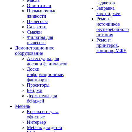
Масла
гаджетов
Очистители
Заправка
Промывочные
картриджей
жидкости
Ремонт
Пылесосы
источников
Салфетки
бесперебойного
Смазки
питания
Фильтры для
Ремонт
пылесоса
принтеров,
Демонстрационное
копиров, МФУ
оборудование
Аксессуары для
досок и флипчартов
Доски
информационные,
флипчарты
Проекторы
Бейджи
Держатели для
бейджей
Мебель
Кресла и стулья
офисные
Интерьер
Мебель для детей