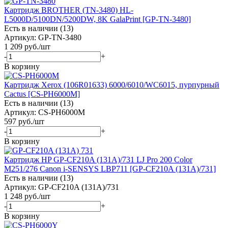
Картридж BROTHER (TN-3480) HL-
L5000D/5100DN/5200DW, 8K GalaPrint [GP-TN-3480]
Есть в наличии (13)
Артикул: GP-TN-3480
1 209
руб.
/шт
-
+
В корзину
Картридж Xerox (106R01633) 6000/6010/WC6015, пурпурный
Cactus [CS-PH6000M]
Есть в наличии (13)
Артикул: CS-PH6000M
597
руб.
/шт
-
+
В корзину
Картридж HP GP-CF210A (131A)/731 LJ Pro 200 Color
M251/276 Canon i-SENSYS LBP711 [GP-CF210A (131A)/731]
Есть в наличии (13)
Артикул: GP-CF210A (131A)/731
1 248
руб.
/шт
-
+
В корзину