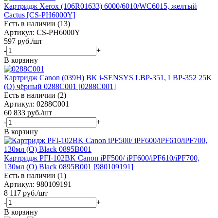
Картридж Xerox (106R01633) 6000/6010/WC6015, желтый
Cactus [CS-PH6000Y]
Есть в наличии (13)
Артикул: CS-PH6000Y
597
руб.
/шт
-
+
В корзину
Картридж Canon (039H) BK i-SENSYS LBP-351, LBP-352 25К
(О) чёрный 0288C001 [0288C001]
Есть в наличии (2)
Артикул: 0288C001
60 833
руб.
/шт
-
+
В корзину
Картридж PFI-102BK Canon iPF500/ iPF600/iPF610/iPF700,
130мл (O) Black 0895B001 [980109191]
Есть в наличии (1)
Артикул: 980109191
8 117
руб.
/шт
-
+
В корзину