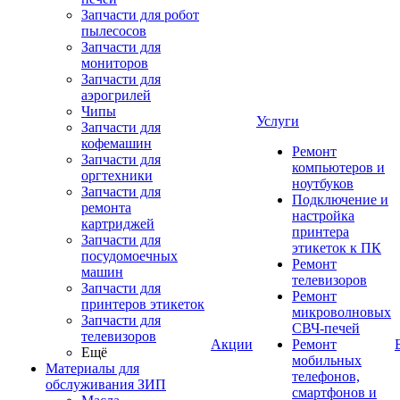
Запчасти для робот
пылесосов
Запчасти для
мониторов
Запчасти для
аэрогрилей
Чипы
Услуги
Запчасти для
кофемашин
Ремонт
Запчасти для
компьютеров и
оргтехники
ноутбуков
Запчасти для
Подключение и
ремонта
настройка
картриджей
принтера
Запчасти для
этикеток к ПК
посудомоечных
Ремонт
машин
телевизоров
Запчасти для
Ремонт
принтеров этикеток
микроволновых
Запчасти для
СВЧ-печей
телевизоров
Акции
Ремонт
Ещё
мобильных
Материалы для
телефонов,
обслуживания ЗИП
смартфонов и