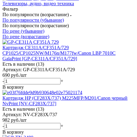
Телевизоры, аудио, видео техника
Фильтр
По популярности (возрастание)
По популярности (убывание)
По популярности (возрастание)
По цене (убывание)
По цене (возрастание)
Картридж CE311A/CF351A/729
CP1025/CP1025NW/M176n/M177fw/Canon LBP 7010C
GalaPrint [GP-CE311A/CF351A/729]
Есть в наличии (13)
Артикул: GP-CE311A/CF351A/729
690
руб.
/шт
-
+
В корзину
Картридж HP (CF283X/737) M225MFP/M201/Canon черный
NvPrint [NV-CF283X/737]
Есть в наличии (13)
Артикул: NV-CF283X/737
982
руб.
/шт
-
+
В корзину