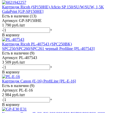
Картридж Ricoh (SP150HE) Aficio SP 150/SU/W/SUW, 1,5K
GalaPrint [GP-SP150HE]
Есть в наличии (13)
Артикул: GP-SP150HE
1 790
руб.
/шт
-
+
В корзину
Картридж Ricoh PL-407543 (SPC250BK)
SPC250/SPC260/SPC261 черный Profiline [PL-407543]
Есть в наличии (9)
Артикул: PL-407543
3 509
руб.
/шт
-
+
В корзину
Картридж Canon (E-16) ProfiLine [PL-E-16]
Есть в наличии (9)
Артикул: PL-E-16
2 984
руб.
/шт
-
+
В корзину