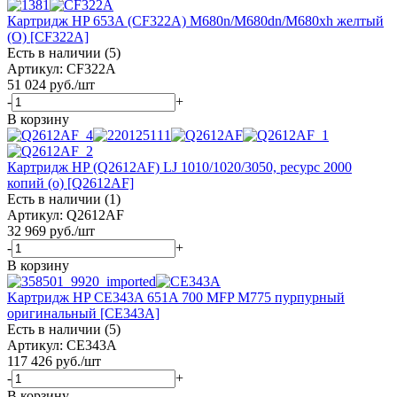
Картридж HP 653A (CF322A) M680n/M680dn/M680xh желтый
(O) [CF322A]
Есть в наличии (5)
Артикул: CF322A
51 024
руб.
/шт
-
+
В корзину
Картридж HP (Q2612AF) LJ 1010/1020/3050, ресурс 2000
копий (о) [Q2612AF]
Есть в наличии (1)
Артикул: Q2612AF
32 969
руб.
/шт
-
+
В корзину
Kартридж HP CE343A 651A 700 MFP M775 пурпурный
оригинальный [CE343A]
Есть в наличии (5)
Артикул: CE343A
117 426
руб.
/шт
-
+
В корзину