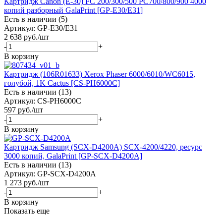
Картридж Canon (E-30) FC 200/300/500 PC700/800/900 4000
копий разборный GalaPrint [GP-E30/E31]
Есть в наличии (5)
Артикул: GP-E30/E31
2 638
руб.
/шт
-
+
В корзину
Картридж (106R01633) Xerox Phaser 6000/6010/WC6015,
голубой, 1K Cactus [CS-PH6000C]
Есть в наличии (13)
Артикул: CS-PH6000C
597
руб.
/шт
-
+
В корзину
Картридж Samsung (SCX-D4200A) SCX-4200/4220, ресурс
3000 копий, GalaPrint [GP-SCX-D4200A]
Есть в наличии (13)
Артикул: GP-SCX-D4200A
1 273
руб.
/шт
-
+
В корзину
Показать еще