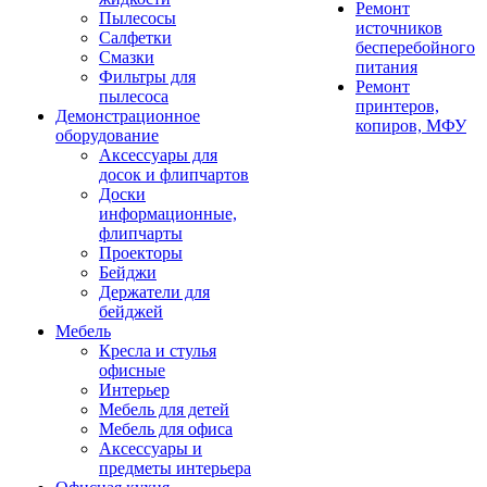
Ремонт
Пылесосы
источников
Салфетки
бесперебойного
Смазки
питания
Фильтры для
Ремонт
пылесоса
принтеров,
Демонстрационное
копиров, МФУ
оборудование
Аксессуары для
досок и флипчартов
Доски
информационные,
флипчарты
Проекторы
Бейджи
Держатели для
бейджей
Мебель
Кресла и стулья
офисные
Интерьер
Мебель для детей
Мебель для офиса
Аксессуары и
предметы интерьера