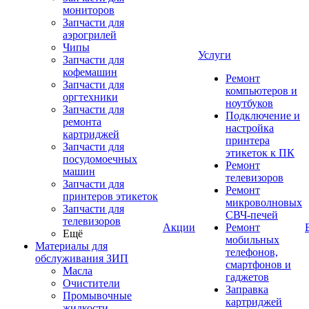
мониторов
Запчасти для
аэрогрилей
Чипы
Услуги
Запчасти для
кофемашин
Ремонт
Запчасти для
компьютеров и
оргтехники
ноутбуков
Запчасти для
Подключение и
ремонта
настройка
картриджей
принтера
Запчасти для
этикеток к ПК
посудомоечных
Ремонт
машин
телевизоров
Запчасти для
Ремонт
принтеров этикеток
микроволновых
Запчасти для
СВЧ-печей
телевизоров
Акции
Ремонт
Ещё
мобильных
Материалы для
телефонов,
обслуживания ЗИП
смартфонов и
Масла
гаджетов
Очистители
Заправка
Промывочные
картриджей
жидкости