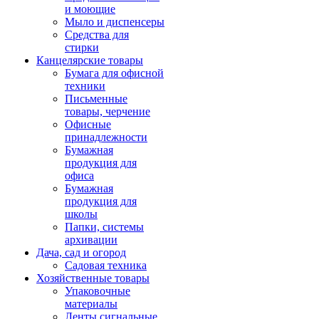
и моющие
Мыло и диспенсеры
Средства для
стирки
Канцелярские товары
Бумага для офисной
техники
Письменные
товары, черчение
Офисные
принадлежности
Бумажная
продукция для
офиса
Бумажная
продукция для
школы
Папки, системы
архивации
Дача, сад и огород
Садовая техника
Хозяйственные товары
Упаковочные
материалы
Ленты сигнальные