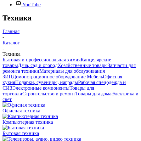
YouTube
Техника
Главная
-
Каталог
-
Техника
Бытовая и профессиональная химия
Канцелярские
товары
Дача, сад и огород
Хозяйственные товары
Запчасти для
ремонта техники
Материалы для обслуживания
ЗИП
Демонстрационное оборудование
Мебель
Офисная
кухня
Подарки, сувениры, награды
Рабочая спецодежда и
СИЗ
Электронные компоненты
Товары для
торговли
Строительство и ремонт
Товары для дома
Электрика и
свет
Офисная техника
Компьютерная техника
Бытовая техника