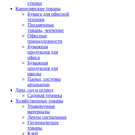
стирки
Канцелярские товары
Бумага для офисной
техники
Письменные
товары, черчение
Офисные
принадлежности
Бумажная
продукция для
офиса
Бумажная
продукция для
школы
Папки, системы
архивации
Дача, сад и огород
Садовая техника
Хозяйственные товары
Упаковочные
материалы
Ленты сигнальные
Гигиенические
товары
Клей