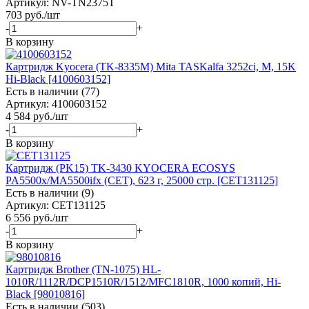
Артикул: NV-TN2375T
703
руб.
/шт
-
+
В корзину
Картридж Kyocera (TK-8335M) Mita TASKalfa 3252ci, M, 15K
Hi-Black [4100603152]
Есть в наличии (77)
Артикул: 4100603152
4 584
руб.
/шт
-
+
В корзину
Картридж (PK15) TK-3430 KYOCERA ECOSYS
PA5500x/MA5500ifx (CET), 623 г, 25000 стр. [CET131125]
Есть в наличии (9)
Артикул: CET131125
6 556
руб.
/шт
-
+
В корзину
Картридж Brother (TN-1075) HL-
1010R/1112R/DCP1510R/1512/MFC1810R, 1000 копий, Hi-
Black [98010816]
Есть в наличии (503)