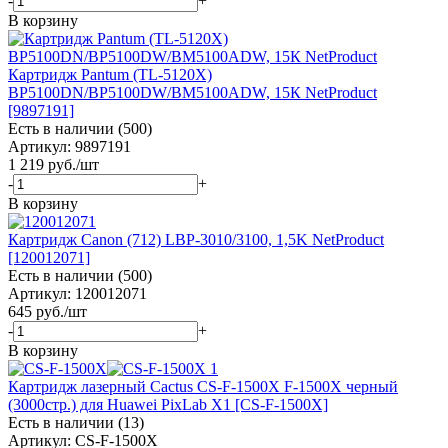
-
+
В корзину
Картридж Pantum (TL-5120X)
BP5100DN/BP5100DW/BM5100ADW, 15К NetProduct
[9897191]
Есть в наличии (500)
Артикул: 9897191
1 219
руб.
/шт
-
+
В корзину
Картридж Canon (712) LBP-3010/3100, 1,5K NetProduct
[120012071]
Есть в наличии (500)
Артикул: 120012071
645
руб.
/шт
-
+
В корзину
Картридж лазерный Cactus CS-F-1500X F-1500X черный
(3000стр.) для Huawei PixLab X1 [CS-F-1500X]
Есть в наличии (13)
Артикул: CS-F-1500X