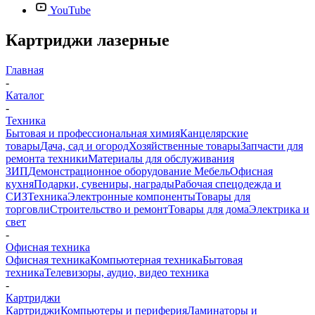
YouTube
Картриджи лазерные
Главная
-
Каталог
-
Техника
Бытовая и профессиональная химия
Канцелярские
товары
Дача, сад и огород
Хозяйственные товары
Запчасти для
ремонта техники
Материалы для обслуживания
ЗИП
Демонстрационное оборудование
Мебель
Офисная
кухня
Подарки, сувениры, награды
Рабочая спецодежда и
СИЗ
Техника
Электронные компоненты
Товары для
торговли
Строительство и ремонт
Товары для дома
Электрика и
свет
-
Офисная техника
Офисная техника
Компьютерная техника
Бытовая
техника
Телевизоры, аудио, видео техника
-
Картриджи
Картриджи
Компьютеры и периферия
Ламинаторы и