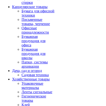
стирки
Канцелярские товары
Бумага для офисной
техники
Письменные
товары, черчение
Офисные
принадлежности
Бумажная
продукция для
офиса
Бумажная
продукция для
школы
Папки, системы
архивации
Дача, сад и огород
Садовая техника
Хозяйственные товары
Упаковочные
материалы
Ленты сигнальные
Гигиенические
товары
Клей