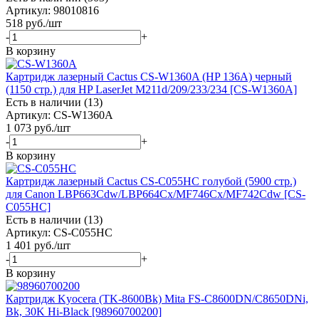
Артикул: 98010816
518
руб.
/шт
-
+
В корзину
Картридж лазерный Cactus CS-W1360A (HP 136A) черный
(1150 стр.) для HP LaserJet M211d/209/233/234 [CS-W1360A]
Есть в наличии (13)
Артикул: CS-W1360A
1 073
руб.
/шт
-
+
В корзину
Картридж лазерный Cactus CS-C055HС голубой (5900 стр.)
для Canon LBP663Cdw/LBP664Cx/MF746Cx/MF742Cdw [CS-
C055HС]
Есть в наличии (13)
Артикул: CS-C055HС
1 401
руб.
/шт
-
+
В корзину
Картридж Kyocera (TK-8600Bk) Mita FS-C8600DN/C8650DNi,
Bk, 30K Hi-Black [98960700200]