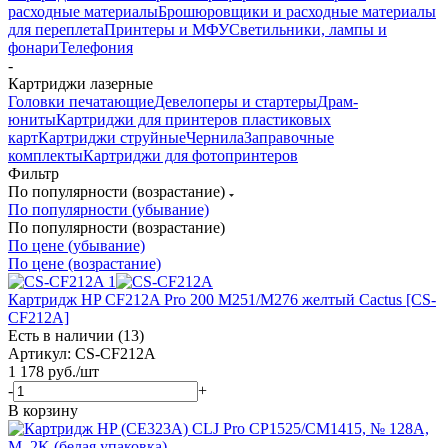
расходные материалы
Брошюровщики и расходные материалы
для переплета
Принтеры и МФУ
Светильники, лампы и
фонари
Телефония
-
Картриджи лазерные
Головки печатающие
Девелоперы и стартеры
Драм-
юниты
Картриджи для принтеров пластиковых
карт
Картриджи струйные
Чернила
Заправочные
комплекты
Картриджи для фотопринтеров
Фильтр
По популярности (возрастание)
По популярности (убывание)
По популярности (возрастание)
По цене (убывание)
По цене (возрастание)
Картридж HP CF212A Pro 200 M251/M276 желтый Cactus [CS-
CF212A]
Есть в наличии (13)
Артикул: CS-CF212A
1 178
руб.
/шт
-
+
В корзину