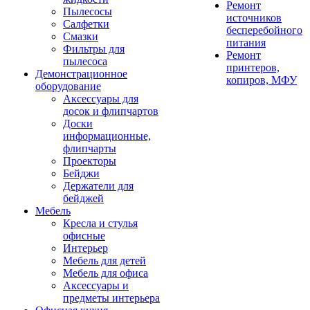
Ремонт
Пылесосы
источников
Салфетки
бесперебойного
Смазки
питания
Фильтры для
Ремонт
пылесоса
принтеров,
Демонстрационное
копиров, МФУ
оборудование
Аксессуары для
досок и флипчартов
Доски
информационные,
флипчарты
Проекторы
Бейджи
Держатели для
бейджей
Мебель
Кресла и стулья
офисные
Интерьер
Мебель для детей
Мебель для офиса
Аксессуары и
предметы интерьера