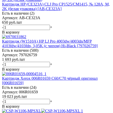
Картридж HP (CE323A) CLJ Pro CP1525/CM1415, № 128A, M,
2K (белая упаковка) [AB-CE323A]
Есть в наличии (2)
Артикул: AB-CE323A
650
руб.
/шт
-
+
В корзину
Картридж (W1510A) HP LJ Pro 4003dw/4003dn/MFP
4103fdw/4103fdn, 3,05K (с чипом) Hi-Black [797026759]
Есть в наличии (500)
Артикул: 797026759
1 693
руб.
/шт
-
+
В корзину
Картридж Xerox 006R01659 C60/C70 чёрный оригинал
[006R01659]
Есть в наличии (24)
Артикул: 006R01659
19 023
руб.
/шт
-
+
В корзину