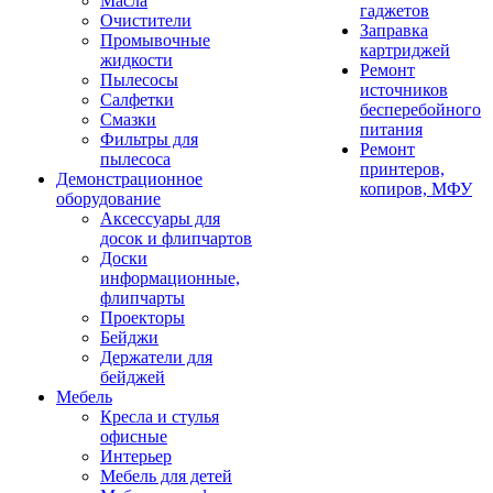
Масла
гаджетов
Очистители
Заправка
Промывочные
картриджей
жидкости
Ремонт
Пылесосы
источников
Салфетки
бесперебойного
Смазки
питания
Фильтры для
Ремонт
пылесоса
принтеров,
Демонстрационное
копиров, МФУ
оборудование
Аксессуары для
досок и флипчартов
Доски
информационные,
флипчарты
Проекторы
Бейджи
Держатели для
бейджей
Мебель
Кресла и стулья
офисные
Интерьер
Мебель для детей