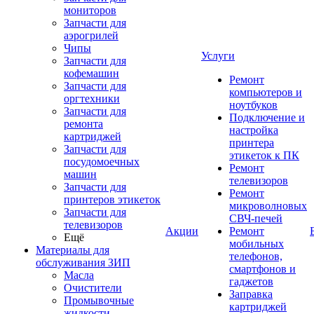
мониторов
Запчасти для
аэрогрилей
Чипы
Услуги
Запчасти для
кофемашин
Ремонт
Запчасти для
компьютеров и
оргтехники
ноутбуков
Запчасти для
Подключение и
ремонта
настройка
картриджей
принтера
Запчасти для
этикеток к ПК
посудомоечных
Ремонт
машин
телевизоров
Запчасти для
Ремонт
принтеров этикеток
микроволновых
Запчасти для
СВЧ-печей
телевизоров
Акции
Ремонт
Ещё
мобильных
Материалы для
телефонов,
обслуживания ЗИП
смартфонов и
Масла
гаджетов
Очистители
Заправка
Промывочные
картриджей
жидкости