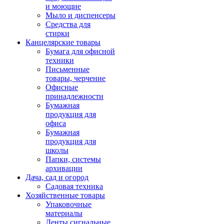
и моющие
Мыло и диспенсеры
Средства для
стирки
Канцелярские товары
Бумага для офисной
техники
Письменные
товары, черчение
Офисные
принадлежности
Бумажная
продукция для
офиса
Бумажная
продукция для
школы
Папки, системы
архивации
Дача, сад и огород
Садовая техника
Хозяйственные товары
Упаковочные
материалы
Ленты сигнальные