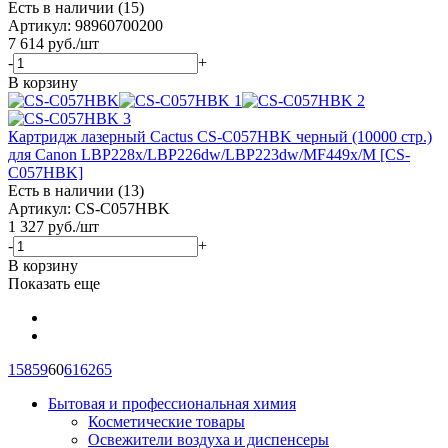
Есть в наличии (15)
Артикул: 98960700200
7 614
руб.
/шт
-
+
В корзину
Картридж лазерный Cactus CS-C057HBK черный (10000 стр.)
для Canon LBP228x/LBP226dw/LBP223dw/MF449x/M [CS-
C057HBK]
Есть в наличии (13)
Артикул: CS-C057HBK
1 327
руб.
/шт
-
+
В корзину
Показать еще
1
58
59
60
61
62
65
Бытовая и профессиональная химия
Косметические товары
Освежители воздуха и диспенсеры