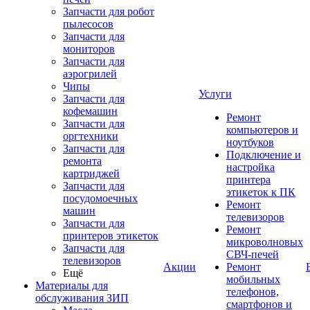
Запчасти для робот
пылесосов
Запчасти для
мониторов
Запчасти для
аэрогрилей
Чипы
Услуги
Запчасти для
кофемашин
Ремонт
Запчасти для
компьютеров и
оргтехники
ноутбуков
Запчасти для
Подключение и
ремонта
настройка
картриджей
принтера
Запчасти для
этикеток к ПК
посудомоечных
Ремонт
машин
телевизоров
Запчасти для
Ремонт
принтеров этикеток
микроволновых
Запчасти для
СВЧ-печей
телевизоров
Акции
Ремонт
Ещё
мобильных
Материалы для
телефонов,
обслуживания ЗИП
смартфонов и