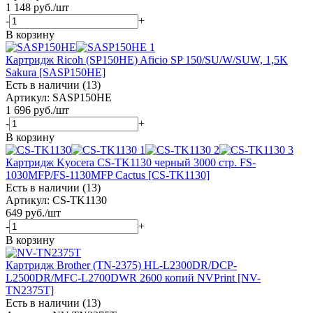
1 148
руб.
/шт
-
+
В корзину
Картридж Ricoh (SP150HE) Aficio SP 150/SU/W/SUW, 1,5K
Sakura [SASP150HE]
Есть в наличии (13)
Артикул: SASP150HE
1 696
руб.
/шт
-
+
В корзину
Картридж Kyocera CS-TK1130 черный 3000 стр. FS-
1030MFP/FS-1130MFP Cactus [CS-TK1130]
Есть в наличии (13)
Артикул: CS-TK1130
649
руб.
/шт
-
+
В корзину
Картридж Brother (TN-2375) HL-L2300DR/DCP-
L2500DR/MFC-L2700DWR 2600 копий NVPrint [NV-
TN2375T]
Есть в наличии (13)