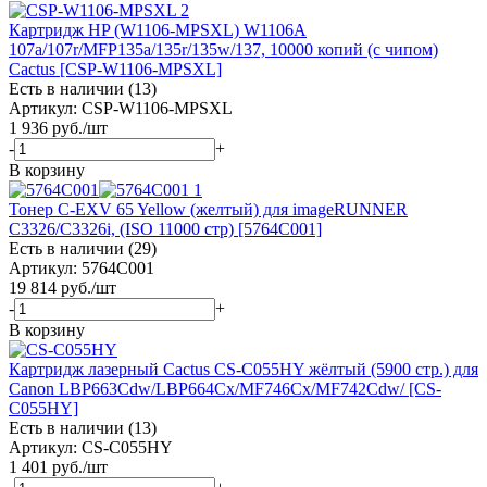
Картридж HP (W1106-MPSXL) W1106A
107a/107r/MFP135a/135r/135w/137, 10000 копий (с чипом)
Cactus [CSP-W1106-MPSXL]
Есть в наличии (13)
Артикул: CSP-W1106-MPSXL
1 936
руб.
/шт
-
+
В корзину
Тонер C-EXV 65 Yellow (желтый) для imageRUNNER
C3326/C3326i, (ISO 11000 стр) [5764C001]
Есть в наличии (29)
Артикул: 5764C001
19 814
руб.
/шт
-
+
В корзину
Картридж лазерный Cactus CS-C055HY жёлтый (5900 стр.) для
Canon LBP663Cdw/LBP664Cx/MF746Cx/MF742Cdw/ [CS-
C055HY]
Есть в наличии (13)
Артикул: CS-C055HY
1 401
руб.
/шт