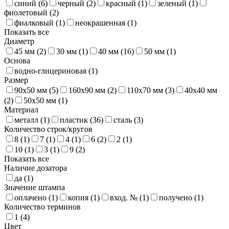
синий (
6
)
черный (
2
)
красный (
1
)
зеленый (
1
)
фиолетовый (
2
)
фиалковый (
1
)
неокрашенная (
1
)
Показать все
Диаметр
45 мм (
2
)
30 мм (
1
)
40 мм (
16
)
50 мм (
1
)
Основа
водно-глицериновая (
1
)
Размер
90x50 мм (
5
)
160x90 мм (
2
)
110x70 мм (
3
)
40x40 мм
(
2
)
50x50 мм (
1
)
Материал
металл (
1
)
пластик (
36
)
сталь (
3
)
Количество строк/кругов
8 (
1
)
7 (
1
)
4 (
1
)
6 (
2
)
2 (
1
)
10 (
1
)
3 (
1
)
9 (
2
)
Показать все
Наличие дозатора
да (
1
)
Значение штампа
оплачено (
1
)
копия (
1
)
вход. № (
1
)
получено (
1
)
Количество терминов
1 (
4
)
Цвет