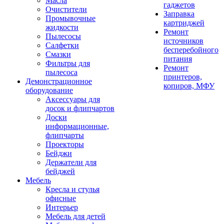
Масла
гаджетов
Очистители
Заправка
Промывочные
картриджей
жидкости
Ремонт
Пылесосы
источников
Салфетки
бесперебойного
Смазки
питания
Фильтры для
Ремонт
пылесоса
принтеров,
Демонстрационное
копиров, МФУ
оборудование
Аксессуары для
досок и флипчартов
Доски
информационные,
флипчарты
Проекторы
Бейджи
Держатели для
бейджей
Мебель
Кресла и стулья
офисные
Интерьер
Мебель для детей