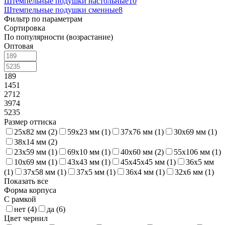
Штемпельные подушки настольные
10
Штемпельные подушки сменные
8
Фильтр по параметрам
Сортировка
По популярности (возрастание)
Оптовая
189
1451
2712
3974
5235
Размер оттиска
25x82 мм (
2
)
59x23 мм (
1
)
37x76 мм (
1
)
30x69 мм (
1
)
38x14 мм (
2
)
23x59 мм (
1
)
69x10 мм (
1
)
40x60 мм (
2
)
55x106 мм (
1
)
10x69 мм (
1
)
43x43 мм (
1
)
45x45x45 мм (
1
)
36x5 мм
(
1
)
37x58 мм (
1
)
37x5 мм (
1
)
36x4 мм (
1
)
32x6 мм (
1
)
Показать все
Форма корпуса
С рамкой
нет (
4
)
да (
6
)
Цвет чернил