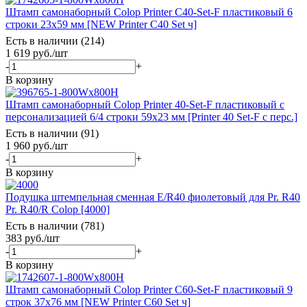
Штамп самонаборный Colop Printer С40-Set-F пластиковый 6
строки 23х59 мм [NEW Printer С40 Set ч]
Есть в наличии (214)
1 619
руб.
/шт
-
+
В корзину
Штамп самонаборный Colop Printer 40-Set-F пластиковый с
персонализацией 6/4 строки 59х23 мм [Printer 40 Set-F с перс.]
Есть в наличии (91)
1 960
руб.
/шт
-
+
В корзину
Подушка штемпельная сменная E/R40 фиолетовый для Pr. R40
Pr. R40/R Colop [4000]
Есть в наличии (781)
383
руб.
/шт
-
+
В корзину
Штамп самонаборный Colop Printer C60-Set-F пластиковый 9
строк 37х76 мм [NEW Printer С60 Set ч]