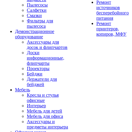
Ремонт
Пылесосы
источников
Салфетки
бесперебойного
Смазки
питания
Фильтры для
Ремонт
пылесоса
принтеров,
Демонстрационное
копиров, МФУ
оборудование
Аксессуары для
досок и флипчартов
Доски
информационные,
флипчарты
Проекторы
Бейджи
Держатели для
бейджей
Мебель
Кресла и стулья
офисные
Интерьер
Мебель для детей
Мебель для офиса
Аксессуары и
предметы интерьера