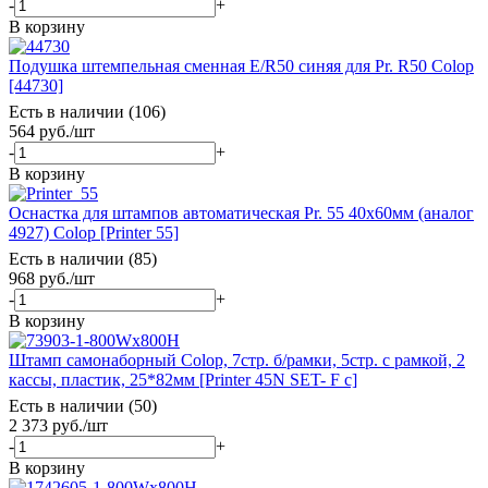
-
+
В корзину
Подушка штемпельная сменная E/R50 синяя для Pr. R50 Colop
[44730]
Есть в наличии (106)
564
руб.
/шт
-
+
В корзину
Оснастка для штампов автоматическая Pr. 55 40х60мм (аналог
4927) Colop [Printer 55]
Есть в наличии (85)
968
руб.
/шт
-
+
В корзину
Штамп самонаборный Colop, 7стр. б/рамки, 5стр. с рамкой, 2
кассы, пластик, 25*82мм [Printer 45N SET- F с]
Есть в наличии (50)
2 373
руб.
/шт
-
+
В корзину