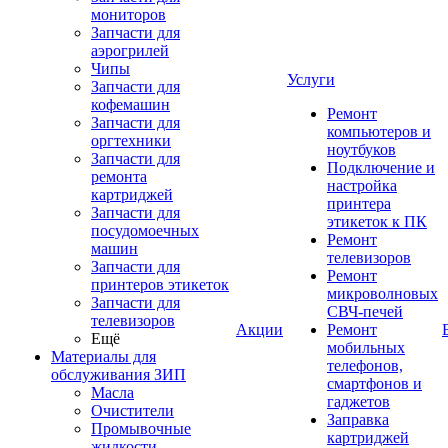
мониторов
Запчасти для
аэрогрилей
Чипы
Услуги
Запчасти для
кофемашин
Ремонт
Запчасти для
компьютеров и
оргтехники
ноутбуков
Запчасти для
Подключение и
ремонта
настройка
картриджей
принтера
Запчасти для
этикеток к ПК
посудомоечных
Ремонт
машин
телевизоров
Запчасти для
Ремонт
принтеров этикеток
микроволновых
Запчасти для
СВЧ-печей
телевизоров
Акции
Ремонт
Ещё
мобильных
Материалы для
телефонов,
обслуживания ЗИП
смартфонов и
Масла
гаджетов
Очистители
Заправка
Промывочные
картриджей
жидкости