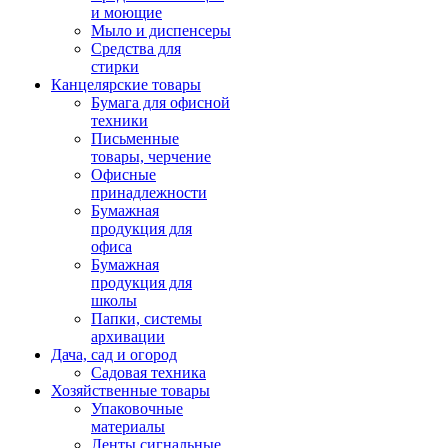
и моющие
Мыло и диспенсеры
Средства для
стирки
Канцелярские товары
Бумага для офисной
техники
Письменные
товары, черчение
Офисные
принадлежности
Бумажная
продукция для
офиса
Бумажная
продукция для
школы
Папки, системы
архивации
Дача, сад и огород
Садовая техника
Хозяйственные товары
Упаковочные
материалы
Ленты сигнальные