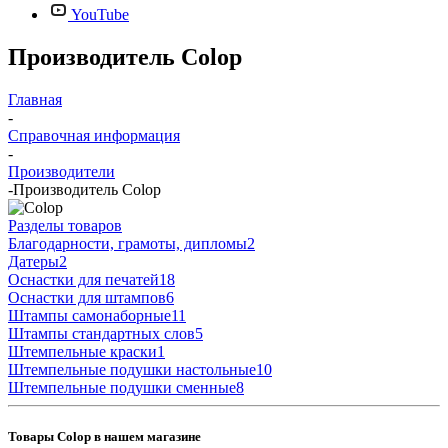
YouTube
Производитель Colop
Главная
-
Справочная информация
-
Производители
-
Производитель Colop
Разделы товаров
Благодарности, грамоты, дипломы
2
Датеры
2
Оснастки для печатей
18
Оснастки для штампов
6
Штампы самонаборные
11
Штампы стандартных слов
5
Штемпельные краски
1
Штемпельные подушки настольные
10
Штемпельные подушки сменные
8
Товары Colop в нашем магазине