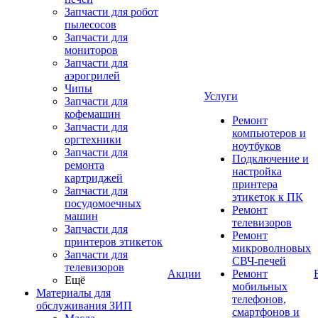
Запчасти для робот
пылесосов
Запчасти для
мониторов
Запчасти для
аэрогрилей
Чипы
Услуги
Запчасти для
кофемашин
Ремонт
Запчасти для
компьютеров и
оргтехники
ноутбуков
Запчасти для
Подключение и
ремонта
настройка
картриджей
принтера
Запчасти для
этикеток к ПК
посудомоечных
Ремонт
машин
телевизоров
Запчасти для
Ремонт
принтеров этикеток
микроволновых
Запчасти для
СВЧ-печей
телевизоров
Акции
Ремонт
Ещё
мобильных
Материалы для
телефонов,
обслуживания ЗИП
смартфонов и