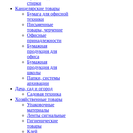
стирки
Канцелярские товары
Бумага для офисной
техники
Письменные
товары, черчение
Офисные
принадлежности
Бумажная
продукция для
офиса
Бумажная
продукция для
школы
Папки, системы
архивации
Дача, сад и огород
Садовая техника
Хозяйственные товары
Упаковочные
материалы
Ленты сигнальные
Гигиенические
товары
Клей