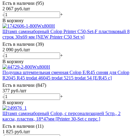
Есть в наличии (95)
2 067
руб.
/шт
-
+
В корзину
Штамп самонаборный Colop Printer C50-Set-F пластиковый 8
строк 30х69 мм [NEW Printer С50 Set ч]
Есть в наличии (39)
2 090
руб.
/шт
-
+
В корзину
Подушка штемпельная сменная Colop E/R45 синяя для Colop
R2045 R45 trodat 46045 trodat 5215 trodat 54 [E/R45 с]
Есть в наличии (847)
377
руб.
/шт
-
+
В корзину
Штамп самонаборный Colop, с персонализацией 5стр., 2
кассы, пластик, 18*47мм [Printer 30-Set с перс.]
Есть в наличии (11)
1 825
руб.
/шт