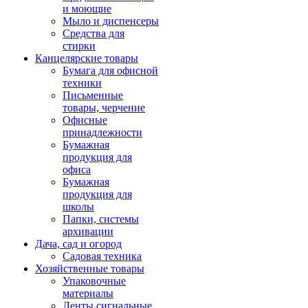
и моющие
Мыло и диспенсеры
Средства для
стирки
Канцелярские товары
Бумага для офисной
техники
Письменные
товары, черчение
Офисные
принадлежности
Бумажная
продукция для
офиса
Бумажная
продукция для
школы
Папки, системы
архивации
Дача, сад и огород
Садовая техника
Хозяйственные товары
Упаковочные
материалы
Ленты сигнальные