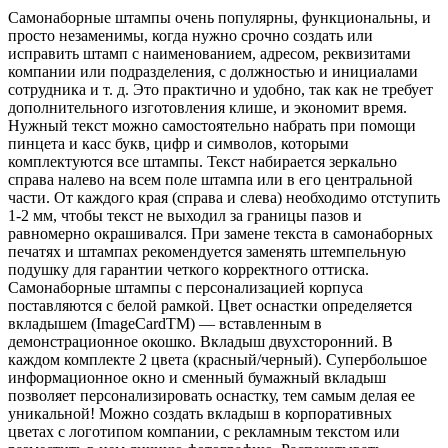
Самонаборные штампы очень популярны, функциональны, и
просто незаменимы, когда нужно срочно создать или
исправить штамп с наименованием, адресом, реквизитами
компании или подразделения, с должностью и инициалами
сотрудника и т. д. Это практично и удобно, так как не требует
дополнительного изготовления клише, и экономит время.
Нужный текст можно самостоятельно набрать при помощи
пинцета и касс букв, цифр и символов, которыми
комплектуются все штампы. Текст набирается зеркально
справа налево на всем поле штампа или в его центральной
части. От каждого края (справа и слева) необходимо отступить
1-2 мм, чтобы текст не выходил за границы пазов и
равномерно окрашивался. При замене текста в самонаборных
печатях и штампах рекомендуется заменять штемпельную
подушку для гарантии четкого корректного оттиска.
Самонаборные штампы с персонализацией корпуса
поставляются с белой рамкой. Цвет оснастки определяется
вкладышем (ImageCardTM) — вставленным в
демонстрационное окошко. Вкладыш двухсторонний. В
каждом комплекте 2 цвета (красный/черный). Супербольшое
информационное окно и сменный бумажный вкладыш
позволяет персонализировать оснастку, тем самым делая ее
уникальной! Можно создать вкладыш в корпоративных
цветах с логотипом компании, с рекламным текстом или