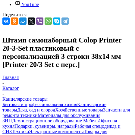
YouTube
Поделиться
Штамп самонаборный Colop Printer
20-3-Set пластиковый с
персонализацией 3 строки 38х14 мм
[Printer 20/3 Set с перс.]
Главная
-
Каталог
-
Канцелярские товары
Бытовая и профессиональная химия
Канцелярские
товары
Дача, сад и огород
Хозяйственные товары
Запчасти для
ремонта техники
Материалы для обслуживания
ЗИП
Демонстрационное оборудование
Мебель
Офисная
кухня
Подарки, сувениры, награды
Рабочая спецодежда и
СИЗ
Техника
Электронные компоненты
Товары для