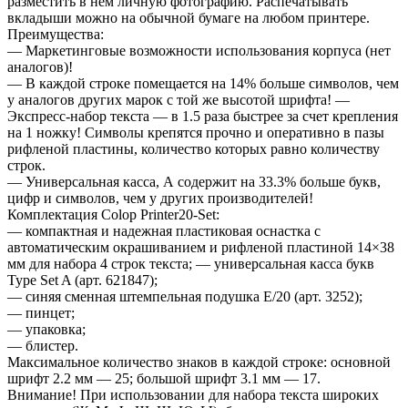
разместить в нем личную фотографию. Распечатывать
вкладыши можно на обычной бумаге на любом принтере.
Преимущества:
— Маркетинговые возможности использования корпуса (нет
аналогов)!
— В каждой строке помещается на 14% больше символов, чем
у аналогов других марок с той же высотой шрифта! —
Экспресс-набор текста — в 1.5 раза быстрее за счет крепления
на 1 ножку! Символы крепятся прочно и оперативно в пазы
рифленой пластины, количество которых равно количеству
строк.
— Универсальная касса, А содержит на 33.3% больше букв,
цифр и символов, чем у других производителей!
Комплектация Colop Printer20-Set:
— компактная и надежная пластиковая оснастка с
автоматическим окрашиванием и рифленой пластиной 14×38
мм для набора 4 строк текста; — универсальная касса букв
Type Set A (арт. 621847);
— синяя сменная штемпельная подушка E/20 (арт. 3252);
— пинцет;
— упаковка;
— блистер.
Максимальное количество знаков в каждой строке: основной
шрифт 2.2 мм — 25; большой шрифт 3.1 мм — 17.
Внимание! При использовании для набора текста широких