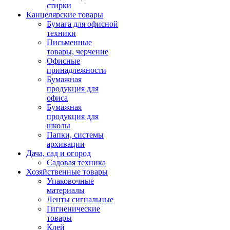
стирки
Канцелярские товары
Бумага для офисной
техники
Письменные
товары, черчение
Офисные
принадлежности
Бумажная
продукция для
офиса
Бумажная
продукция для
школы
Папки, системы
архивации
Дача, сад и огород
Садовая техника
Хозяйственные товары
Упаковочные
материалы
Ленты сигнальные
Гигиенические
товары
Клей