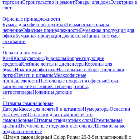
торговли
Строительство и ремонт
Товары для дома
Электрика и
свет
-
Офисные принадлежности
Бумага для офисной техники
Письменные товары,
черчение
Офисные принадлежности
Бумажная продукция для
офиса
Бумажная продукция для школы
Папки, системы
архивации
-
Печати и штампы
Клей
Калькуляторы
Дыроколы
Корректирующие
средства
Клейкие ленты и диспенсеры
Корзины для
бумаг
Ножницы офисные
Настольные наборы, подставки,
лотки
Печати и штампы
Мелкоофисные
принадлежности
Настольные покрытия офисные
Ножи
канцелярские и лезвия
Степлеры, скобы,
антистеплеры
Ножницы детские
-
Штампы самонаборные
Датеры
Кассы для печатей и штампов
Нумераторы
Оснастки
для печатей
Оснастки для штампов
Печати
самонаборные
Штампы стандартных слов
Штемпельные
краски
Штемпельные подушки настольные
Штемпельные
подушки сменные
-
Штамп самонаборный Colop Printer 20-3-Set пластиковый с