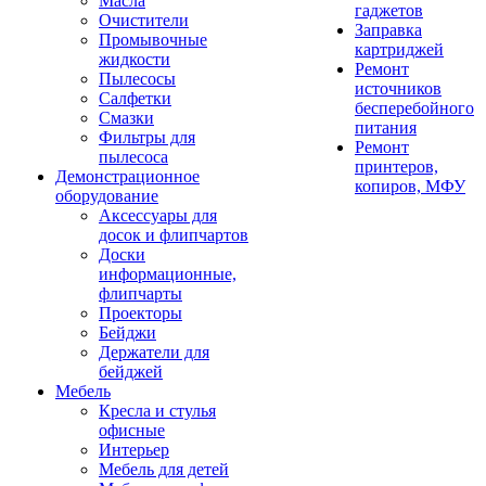
Масла
гаджетов
Очистители
Заправка
Промывочные
картриджей
жидкости
Ремонт
Пылесосы
источников
Салфетки
бесперебойного
Смазки
питания
Фильтры для
Ремонт
пылесоса
принтеров,
Демонстрационное
копиров, МФУ
оборудование
Аксессуары для
досок и флипчартов
Доски
информационные,
флипчарты
Проекторы
Бейджи
Держатели для
бейджей
Мебель
Кресла и стулья
офисные
Интерьер
Мебель для детей