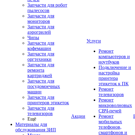
Запчасти для робот
пылесосов
Запчасти для
мониторов
Запчасти для
аэрогрилей
Чипы
Услуги
Запчасти для
кофемашин
Ремонт
Запчасти для
компьютеров и
оргтехники
ноутбуков
Запчасти для
Подключение и
ремонта
настройка
картриджей
принтера
Запчасти для
этикеток к ПК
посудомоечных
Ремонт
машин
телевизоров
Запчасти для
Ремонт
принтеров этикеток
микроволновых
Запчасти для
СВЧ-печей
телевизоров
Акции
Ремонт
Ещё
мобильных
Материалы для
телефонов,
обслуживания ЗИП
смартфонов и