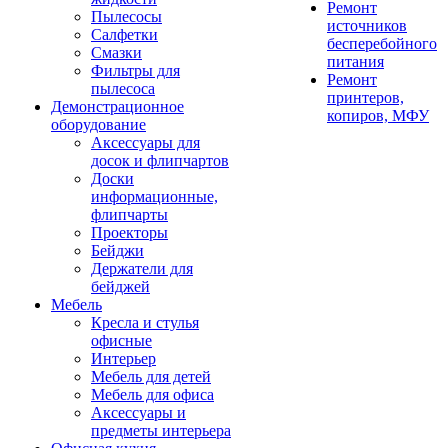
Ремонт
Пылесосы
источников
Салфетки
бесперебойного
Смазки
питания
Фильтры для
Ремонт
пылесоса
принтеров,
Демонстрационное
копиров, МФУ
оборудование
Аксессуары для
досок и флипчартов
Доски
информационные,
флипчарты
Проекторы
Бейджи
Держатели для
бейджей
Мебель
Кресла и стулья
офисные
Интерьер
Мебель для детей
Мебель для офиса
Аксессуары и
предметы интерьера