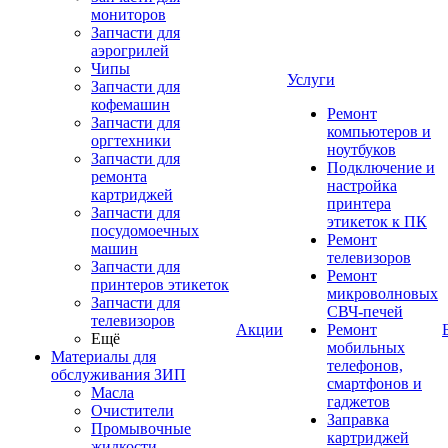
мониторов
Запчасти для
аэрогрилей
Чипы
Услуги
Запчасти для
кофемашин
Ремонт
Запчасти для
компьютеров и
оргтехники
ноутбуков
Запчасти для
Подключение и
ремонта
настройка
картриджей
принтера
Запчасти для
этикеток к ПК
посудомоечных
Ремонт
машин
телевизоров
Запчасти для
Ремонт
принтеров этикеток
микроволновых
Запчасти для
СВЧ-печей
телевизоров
Акции
Ремонт
Ещё
мобильных
Материалы для
телефонов,
обслуживания ЗИП
смартфонов и
Масла
гаджетов
Очистители
Заправка
Промывочные
картриджей
жидкости