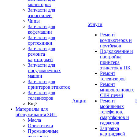
мониторов
Запчасти для
аэрогрилей
Чипы
Услуги
Запчасти для
кофемашин
Ремонт
Запчасти для
компьютеров и
оргтехники
ноутбуков
Запчасти для
Подключение и
ремонта
настройка
картриджей
принтера
Запчасти для
этикеток к ПК
посудомоечных
Ремонт
машин
телевизоров
Запчасти для
Ремонт
принтеров этикеток
микроволновых
Запчасти для
СВЧ-печей
телевизоров
Акции
Ремонт
Ещё
мобильных
Материалы для
телефонов,
обслуживания ЗИП
смартфонов и
Масла
гаджетов
Очистители
Заправка
Промывочные
картриджей
жидкости