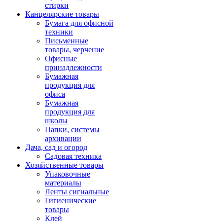
стирки
Канцелярские товары
Бумага для офисной
техники
Письменные
товары, черчение
Офисные
принадлежности
Бумажная
продукция для
офиса
Бумажная
продукция для
школы
Папки, системы
архивации
Дача, сад и огород
Садовая техника
Хозяйственные товары
Упаковочные
материалы
Ленты сигнальные
Гигиенические
товары
Клей