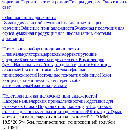
торговли
Строительство и ремонт
Товары для дома
Электрика и
свет
-
Офисные принадлежности
Бумага для офисной техники
Письменные товары,
черчение
Офисные принадлежности
Бумажная продукция для
офиса
Бумажная продукция для школы
Папки, системы
архивации
-
Настольные наборы, подставки, лотки
Клей
Калькуляторы
Дыроколы
Корректирующие
средства
Клейкие ленты и диспенсеры
Корзины для
бумаг
Настольные наборы, подставки, лотки
Ножницы
офисные
Печати и штампы
Мелкоофисные
принадлежности
Настольные покрытия офисные
Ножи
канцелярские и лезвия
Степлеры, скобы,
антистеплеры
Ножницы детские
-
Подставки для канцелярских принадлежностей
Наборы канцелярских принадлежностей
Подставки для
бумажных блоков
Подставки под календари
Подставки-
стаканы для письменных принадлежностей
Лотки для бумаг
-
Лоток для канцелярских принадлежностей СТАММ,
18,5*26,5*4,5см, полипропилен, тонированный голубой
[ЛТ494]