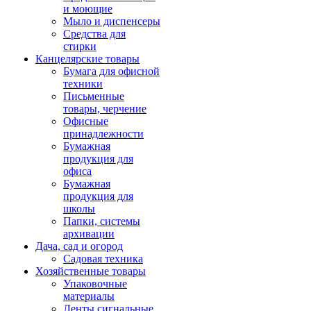
и моющие
Мыло и диспенсеры
Средства для
стирки
Канцелярские товары
Бумага для офисной
техники
Письменные
товары, черчение
Офисные
принадлежности
Бумажная
продукция для
офиса
Бумажная
продукция для
школы
Папки, системы
архивации
Дача, сад и огород
Садовая техника
Хозяйственные товары
Упаковочные
материалы
Ленты сигнальные