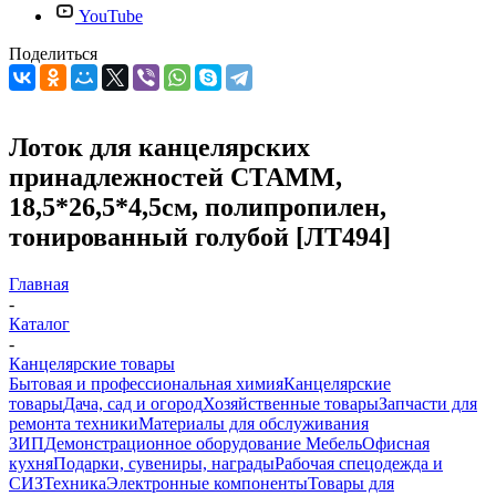
YouTube
Поделиться
Лоток для канцелярских
принадлежностей СТАММ,
18,5*26,5*4,5см, полипропилен,
тонированный голубой [ЛТ494]
Главная
-
Каталог
-
Канцелярские товары
Бытовая и профессиональная химия
Канцелярские
товары
Дача, сад и огород
Хозяйственные товары
Запчасти для
ремонта техники
Материалы для обслуживания
ЗИП
Демонстрационное оборудование
Мебель
Офисная
кухня
Подарки, сувениры, награды
Рабочая спецодежда и
СИЗ
Техника
Электронные компоненты
Товары для