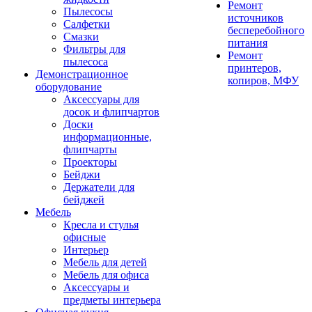
Ремонт
Пылесосы
источников
Салфетки
бесперебойного
Смазки
питания
Фильтры для
Ремонт
пылесоса
принтеров,
Демонстрационное
копиров, МФУ
оборудование
Аксессуары для
досок и флипчартов
Доски
информационные,
флипчарты
Проекторы
Бейджи
Держатели для
бейджей
Мебель
Кресла и стулья
офисные
Интерьер
Мебель для детей
Мебель для офиса
Аксессуары и
предметы интерьера