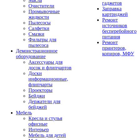
Масла
гаджетов
Очистители
Заправка
Промывочные
картриджей
жидкости
Ремонт
Пылесосы
источников
Салфетки
бесперебойного
Смазки
питания
Фильтры для
Ремонт
пылесоса
принтеров,
Демонстрационное
копиров, МФУ
оборудование
Аксессуары для
досок и флипчартов
Доски
информационные,
флипчарты
Проекторы
Бейджи
Держатели для
бейджей
Мебель
Кресла и стулья
офисные
Интерьер
Мебель для детей