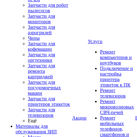
Запчасти для робот
пылесосов
Запчасти для
мониторов
Запчасти для
аэрогрилей
Чипы
Услуги
Запчасти для
кофемашин
Ремонт
Запчасти для
компьютеров и
оргтехники
ноутбуков
Запчасти для
Подключение и
ремонта
настройка
картриджей
принтера
Запчасти для
этикеток к ПК
посудомоечных
Ремонт
машин
телевизоров
Запчасти для
Ремонт
принтеров этикеток
микроволновых
Запчасти для
СВЧ-печей
телевизоров
Акции
Ремонт
Ещё
мобильных
Материалы для
телефонов,
обслуживания ЗИП
смартфонов и