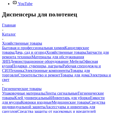
YouTube
Диспенсеры для полотенец
Главная
-
Каталог
-
Хозяйственные товары
Бытовая и профессиональная химия
Канцелярские
товары
Дача, сад и огород
Хозяйственные товары
Запчасти для
ремонта техники
Материалы для обслуживания
ЗИП
Демонстрационное оборудование
Мебель
Офисная
кухня
Подарки, сувениры, награды
Рабочая спецодежда и
СИЗ
Техника
Электронные компоненты
Товары для
торговли
Строительство и ремонт
Товары для дома
Электрика и
свет
-
Гигиенические товары
Упаковочные материалы
Ленты сигнальные
Гигиенические
товары
Клей универсальный
Инвентарь для уборки
Емкости
для мусора
Коврики входные
Медицинские товары
Средства
индивидуальной защиты
Аксессуары и инвентарь для
санузлов
Средства защиты от насекомых и вредителей