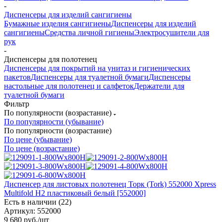
-
Диспенсеры для изделий сангигиены
Бумажные изделия сангигиены
Диспенсеры для изделий
сангигиены
Средства личной гигиены
Электросушители для
рук
-
Диспенсеры для полотенец
Диспенсеры для покрытий на унитаз и гигиенических
пакетов
Диспенсеры для туалетной бумаги
Диспенсеры
настольные для полотенец и салфеток
Держатели для
туалетной бумаги
Фильтр
По популярности (возрастание)
По популярности (убывание)
По популярности (возрастание)
По цене (убывание)
По цене (возрастание)
Диспенсер для листовых полотенец Торк (Tork) 552000 Xpress
Multifold H2 пластиковый белый [552000]
Есть в наличии (22)
Артикул: 552000
9 680
руб.
/шт