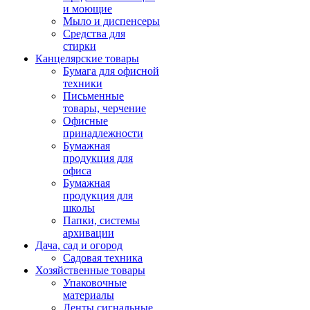
и моющие
Мыло и диспенсеры
Средства для
стирки
Канцелярские товары
Бумага для офисной
техники
Письменные
товары, черчение
Офисные
принадлежности
Бумажная
продукция для
офиса
Бумажная
продукция для
школы
Папки, системы
архивации
Дача, сад и огород
Садовая техника
Хозяйственные товары
Упаковочные
материалы
Ленты сигнальные