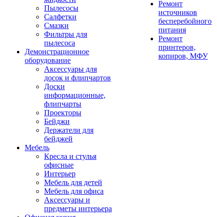
Ремонт
Пылесосы
источников
Салфетки
бесперебойного
Смазки
питания
Фильтры для
Ремонт
пылесоса
принтеров,
Демонстрационное
копиров, МФУ
оборудование
Аксессуары для
досок и флипчартов
Доски
информационные,
флипчарты
Проекторы
Бейджи
Держатели для
бейджей
Мебель
Кресла и стулья
офисные
Интерьер
Мебель для детей
Мебель для офиса
Аксессуары и
предметы интерьера