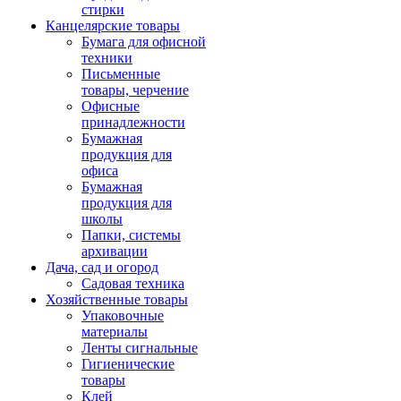
стирки
Канцелярские товары
Бумага для офисной
техники
Письменные
товары, черчение
Офисные
принадлежности
Бумажная
продукция для
офиса
Бумажная
продукция для
школы
Папки, системы
архивации
Дача, сад и огород
Садовая техника
Хозяйственные товары
Упаковочные
материалы
Ленты сигнальные
Гигиенические
товары
Клей