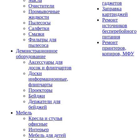
Масла
гаджетов
Очистители
Заправка
Промывочные
картриджей
жидкости
Ремонт
Пылесосы
источников
Салфетки
бесперебойного
Смазки
питания
Фильтры для
Ремонт
пылесоса
принтеров,
Демонстрационное
копиров, МФУ
оборудование
Аксессуары для
досок и флипчартов
Доски
информационные,
флипчарты
Проекторы
Бейджи
Держатели для
бейджей
Мебель
Кресла и стулья
офисные
Интерьер
Мебель для детей