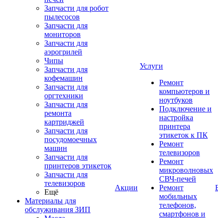
Запчасти для робот
пылесосов
Запчасти для
мониторов
Запчасти для
аэрогрилей
Чипы
Услуги
Запчасти для
кофемашин
Ремонт
Запчасти для
компьютеров и
оргтехники
ноутбуков
Запчасти для
Подключение и
ремонта
настройка
картриджей
принтера
Запчасти для
этикеток к ПК
посудомоечных
Ремонт
машин
телевизоров
Запчасти для
Ремонт
принтеров этикеток
микроволновых
Запчасти для
СВЧ-печей
телевизоров
Акции
Ремонт
Ещё
мобильных
Материалы для
телефонов,
обслуживания ЗИП
смартфонов и