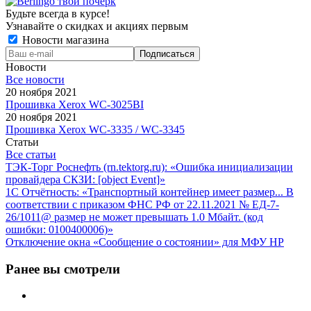
Будьте всегда в курсе!
Узнавайте о скидках и акциях первым
Новости магазина
Новости
Все новости
20 ноября 2021
Прошивка Xerox WC-3025BI
20 ноября 2021
Прошивка Xerox WC-3335 / WC-3345
Статьи
Все статьи
ТЭК-Торг Роснефть (rn.tektorg.ru): «Ошибка инициализации
провайдера СКЗИ: [object Event]»
1С Отчётность: «Транспортный контейнер имеет размер... В
соответствии с приказом ФНС РФ от 22.11.2021 № ЕД-7-
26/1011@ размер не может превышать 1.0 Мбайт. (код
ошибки: 0100400006)»
Отключение окна «Сообщение о состоянии» для МФУ HP
Ранее вы смотрели