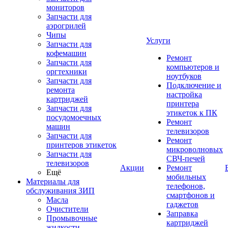
мониторов
Запчасти для
аэрогрилей
Чипы
Услуги
Запчасти для
кофемашин
Ремонт
Запчасти для
компьютеров и
оргтехники
ноутбуков
Запчасти для
Подключение и
ремонта
настройка
картриджей
принтера
Запчасти для
этикеток к ПК
посудомоечных
Ремонт
машин
телевизоров
Запчасти для
Ремонт
принтеров этикеток
микроволновых
Запчасти для
СВЧ-печей
телевизоров
Акции
Ремонт
Ещё
мобильных
Материалы для
телефонов,
обслуживания ЗИП
смартфонов и
Масла
гаджетов
Очистители
Заправка
Промывочные
картриджей
жидкости