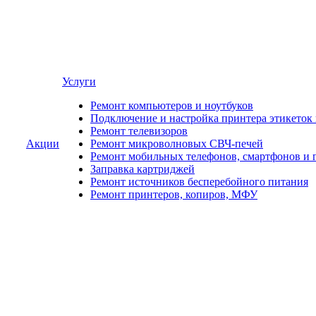
Услуги
Ремонт компьютеров и ноутбуков
Подключение и настройка принтера этикеток
Ремонт телевизоров
Акции
Ремонт микроволновых СВЧ-печей
Ремонт мобильных телефонов, смартфонов и 
Заправка картриджей
Ремонт источников бесперебойного питания
Ремонт принтеров, копиров, МФУ