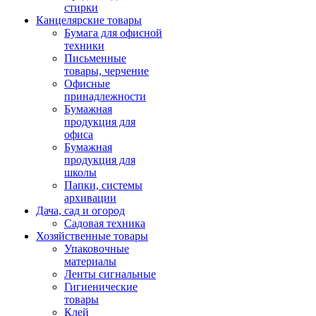
стирки
Канцелярские товары
Бумага для офисной
техники
Письменные
товары, черчение
Офисные
принадлежности
Бумажная
продукция для
офиса
Бумажная
продукция для
школы
Папки, системы
архивации
Дача, сад и огород
Садовая техника
Хозяйственные товары
Упаковочные
материалы
Ленты сигнальные
Гигиенические
товары
Клей