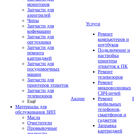
мониторов
Запчасти для
аэрогрилей
Чипы
Услуги
Запчасти для
кофемашин
Ремонт
Запчасти для
компьютеров и
оргтехники
ноутбуков
Запчасти для
Подключение и
ремонта
настройка
картриджей
принтера
Запчасти для
этикеток к ПК
посудомоечных
Ремонт
машин
телевизоров
Запчасти для
Ремонт
принтеров этикеток
микроволновых
Запчасти для
СВЧ-печей
телевизоров
Акции
Ремонт
Ещё
мобильных
Материалы для
телефонов,
обслуживания ЗИП
смартфонов и
Масла
гаджетов
Очистители
Заправка
Промывочные
картриджей
жидкости