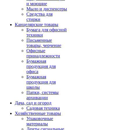
и моющие
Мыло и диспенсеры
Средства для
стирки
Канцелярские товары
Бумага для офисной
техники
Письменные
товары, черчение
Офисные
принадлежности
Бумажная
продукция для
офиса
Бумажная
продукция для
школы
Папки, системы
архивации
Дача, сад и огород
Садовая техника
Хозяйственные товары
Упаковочные
материалы
Ленты сигнальные