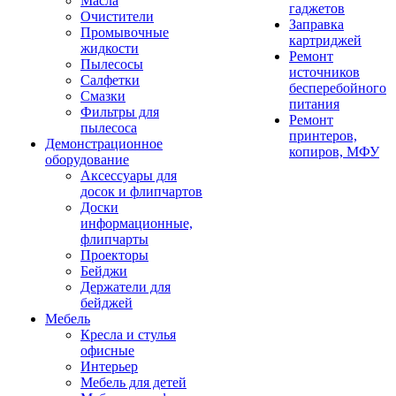
Масла
гаджетов
Очистители
Заправка
Промывочные
картриджей
жидкости
Ремонт
Пылесосы
источников
Салфетки
бесперебойного
Смазки
питания
Фильтры для
Ремонт
пылесоса
принтеров,
Демонстрационное
копиров, МФУ
оборудование
Аксессуары для
досок и флипчартов
Доски
информационные,
флипчарты
Проекторы
Бейджи
Держатели для
бейджей
Мебель
Кресла и стулья
офисные
Интерьер
Мебель для детей