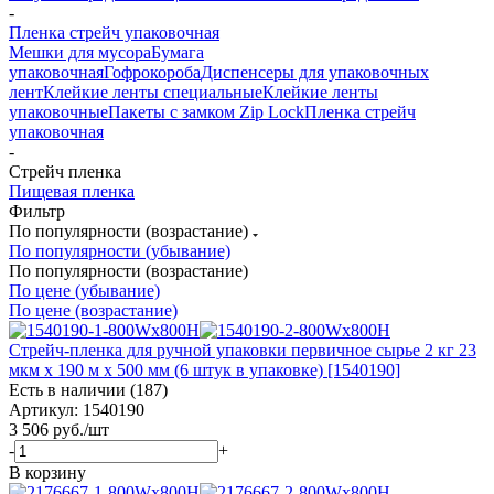
-
Пленка стрейч упаковочная
Мешки для мусора
Бумага
упаковочная
Гофрокороба
Диспенсеры для упаковочных
лент
Клейкие ленты специальные
Клейкие ленты
упаковочные
Пакеты с замком Zip Lock
Пленка стрейч
упаковочная
-
Стрейч пленка
Пищевая пленка
Фильтр
По популярности (возрастание)
По популярности (убывание)
По популярности (возрастание)
По цене (убывание)
По цене (возрастание)
Стрейч-пленка для ручной упаковки первичное сырье 2 кг 23
мкм x 190 м x 500 мм (6 штук в упаковке) [1540190]
Есть в наличии (187)
Артикул: 1540190
3 506
руб.
/шт
-
+
В корзину