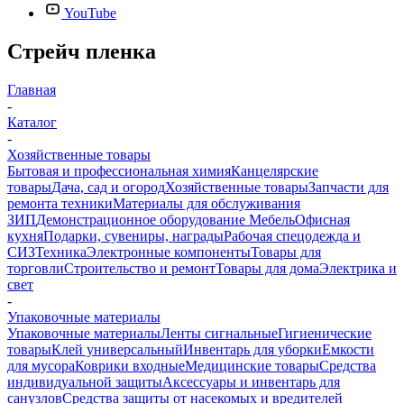
YouTube
Стрейч пленка
Главная
-
Каталог
-
Хозяйственные товары
Бытовая и профессиональная химия
Канцелярские
товары
Дача, сад и огород
Хозяйственные товары
Запчасти для
ремонта техники
Материалы для обслуживания
ЗИП
Демонстрационное оборудование
Мебель
Офисная
кухня
Подарки, сувениры, награды
Рабочая спецодежда и
СИЗ
Техника
Электронные компоненты
Товары для
торговли
Строительство и ремонт
Товары для дома
Электрика и
свет
-
Упаковочные материалы
Упаковочные материалы
Ленты сигнальные
Гигиенические
товары
Клей универсальный
Инвентарь для уборки
Емкости
для мусора
Коврики входные
Медицинские товары
Средства
индивидуальной защиты
Аксессуары и инвентарь для
санузлов
Средства защиты от насекомых и вредителей