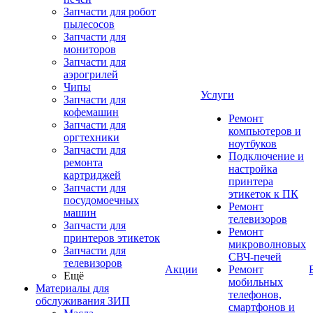
Запчасти для робот
пылесосов
Запчасти для
мониторов
Запчасти для
аэрогрилей
Чипы
Услуги
Запчасти для
кофемашин
Ремонт
Запчасти для
компьютеров и
оргтехники
ноутбуков
Запчасти для
Подключение и
ремонта
настройка
картриджей
принтера
Запчасти для
этикеток к ПК
посудомоечных
Ремонт
машин
телевизоров
Запчасти для
Ремонт
принтеров этикеток
микроволновых
Запчасти для
СВЧ-печей
телевизоров
Акции
Ремонт
Ещё
мобильных
Материалы для
телефонов,
обслуживания ЗИП
смартфонов и