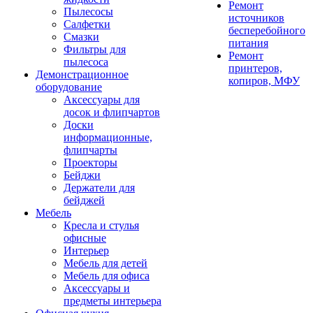
Ремонт
Пылесосы
источников
Салфетки
бесперебойного
Смазки
питания
Фильтры для
Ремонт
пылесоса
принтеров,
Демонстрационное
копиров, МФУ
оборудование
Аксессуары для
досок и флипчартов
Доски
информационные,
флипчарты
Проекторы
Бейджи
Держатели для
бейджей
Мебель
Кресла и стулья
офисные
Интерьер
Мебель для детей
Мебель для офиса
Аксессуары и
предметы интерьера