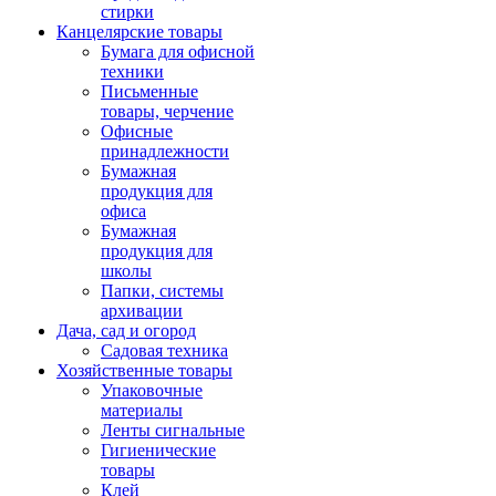
стирки
Канцелярские товары
Бумага для офисной
техники
Письменные
товары, черчение
Офисные
принадлежности
Бумажная
продукция для
офиса
Бумажная
продукция для
школы
Папки, системы
архивации
Дача, сад и огород
Садовая техника
Хозяйственные товары
Упаковочные
материалы
Ленты сигнальные
Гигиенические
товары
Клей