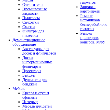
Масла
гаджетов
Очистители
Заправка
Промывочные
картриджей
жидкости
Ремонт
Пылесосы
источников
Салфетки
бесперебойного
Смазки
питания
Фильтры для
Ремонт
пылесоса
принтеров,
Демонстрационное
копиров, МФУ
оборудование
Аксессуары для
досок и флипчартов
Доски
информационные,
флипчарты
Проекторы
Бейджи
Держатели для
бейджей
Мебель
Кресла и стулья
офисные
Интерьер
Мебель для детей