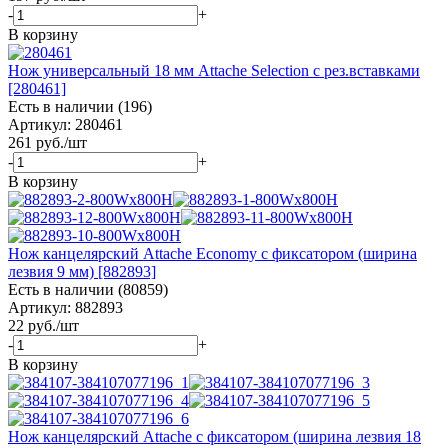
-
+
В корзину
Нож универсальный 18 мм Attache Selection с рез.вставками
[280461]
Есть в наличии (196)
Артикул: 280461
261
руб.
/шт
-
+
В корзину
Нож канцелярский Attache Economy с фиксатором (ширина
лезвия 9 мм) [882893]
Есть в наличии (80859)
Артикул: 882893
22
руб.
/шт
-
+
В корзину
Нож канцелярский Attache с фиксатором (ширина лезвия 18