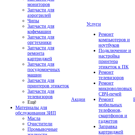
мониторов
Запчасти для
аэрогрилей
Чипы
Услуги
Запчасти для
кофемашин
Ремонт
Запчасти для
компьютеров и
оргтехники
ноутбуков
Запчасти для
Подключение и
ремонта
настройка
картриджей
принтера
Запчасти для
этикеток к ПК
посудомоечных
Ремонт
машин
телевизоров
Запчасти для
Ремонт
принтеров этикеток
микроволновых
Запчасти для
СВЧ-печей
телевизоров
Акции
Ремонт
Ещё
мобильных
Материалы для
телефонов,
обслуживания ЗИП
смартфонов и
Масла
гаджетов
Очистители
Заправка
Промывочные
картриджей
жидкости