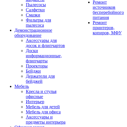
Ремонт
Пылесосы
источников
Салфетки
бесперебойного
Смазки
питания
Фильтры для
Ремонт
пылесоса
принтеров,
Демонстрационное
копиров, МФУ
оборудование
Аксессуары для
досок и флипчартов
Доски
информационные,
флипчарты
Проекторы
Бейджи
Держатели для
бейджей
Мебель
Кресла и стулья
офисные
Интерьер
Мебель для детей
Мебель для офиса
Аксессуары и
предметы интерьера