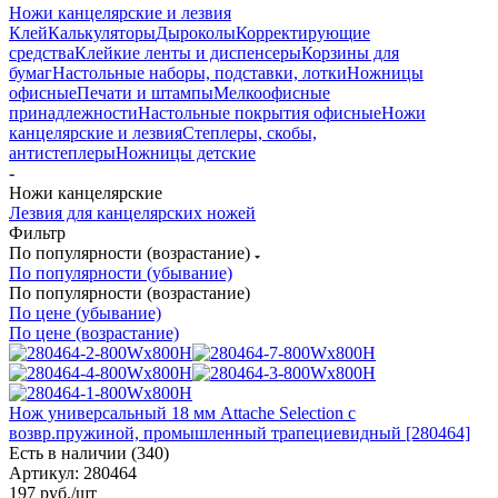
Ножи канцелярские и лезвия
Клей
Калькуляторы
Дыроколы
Корректирующие
средства
Клейкие ленты и диспенсеры
Корзины для
бумаг
Настольные наборы, подставки, лотки
Ножницы
офисные
Печати и штампы
Мелкоофисные
принадлежности
Настольные покрытия офисные
Ножи
канцелярские и лезвия
Степлеры, скобы,
антистеплеры
Ножницы детские
-
Ножи канцелярские
Лезвия для канцелярских ножей
Фильтр
По популярности (возрастание)
По популярности (убывание)
По популярности (возрастание)
По цене (убывание)
По цене (возрастание)
Нож универсальный 18 мм Attache Selection с
возвр.пружиной, промышленный трапециевидный [280464]
Есть в наличии (340)
Артикул: 280464
197
руб.
/шт