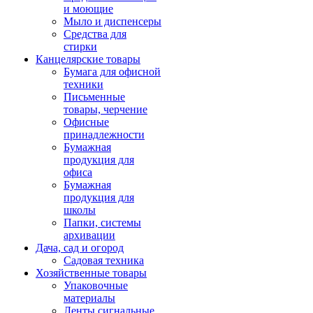
и моющие
Мыло и диспенсеры
Средства для
стирки
Канцелярские товары
Бумага для офисной
техники
Письменные
товары, черчение
Офисные
принадлежности
Бумажная
продукция для
офиса
Бумажная
продукция для
школы
Папки, системы
архивации
Дача, сад и огород
Садовая техника
Хозяйственные товары
Упаковочные
материалы
Ленты сигнальные