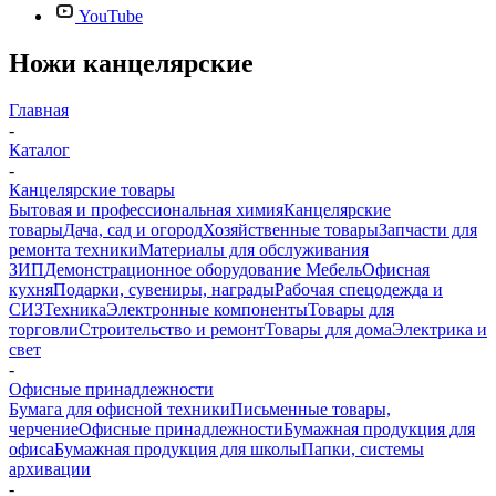
YouTube
Ножи канцелярские
Главная
-
Каталог
-
Канцелярские товары
Бытовая и профессиональная химия
Канцелярские
товары
Дача, сад и огород
Хозяйственные товары
Запчасти для
ремонта техники
Материалы для обслуживания
ЗИП
Демонстрационное оборудование
Мебель
Офисная
кухня
Подарки, сувениры, награды
Рабочая спецодежда и
СИЗ
Техника
Электронные компоненты
Товары для
торговли
Строительство и ремонт
Товары для дома
Электрика и
свет
-
Офисные принадлежности
Бумага для офисной техники
Письменные товары,
черчение
Офисные принадлежности
Бумажная продукция для
офиса
Бумажная продукция для школы
Папки, системы
архивации
-