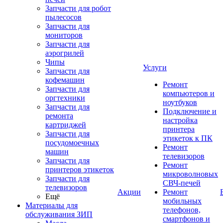
Запчасти для робот
пылесосов
Запчасти для
мониторов
Запчасти для
аэрогрилей
Чипы
Услуги
Запчасти для
кофемашин
Ремонт
Запчасти для
компьютеров и
оргтехники
ноутбуков
Запчасти для
Подключение и
ремонта
настройка
картриджей
принтера
Запчасти для
этикеток к ПК
посудомоечных
Ремонт
машин
телевизоров
Запчасти для
Ремонт
принтеров этикеток
микроволновых
Запчасти для
СВЧ-печей
телевизоров
Акции
Ремонт
Ещё
мобильных
Материалы для
телефонов,
обслуживания ЗИП
смартфонов и