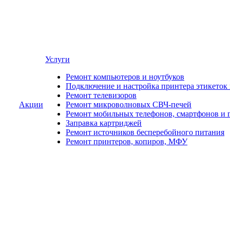
Услуги
Ремонт компьютеров и ноутбуков
Подключение и настройка принтера этикеток
Ремонт телевизоров
Акции
Ремонт микроволновых СВЧ-печей
Ремонт мобильных телефонов, смартфонов и 
Заправка картриджей
Ремонт источников бесперебойного питания
Ремонт принтеров, копиров, МФУ