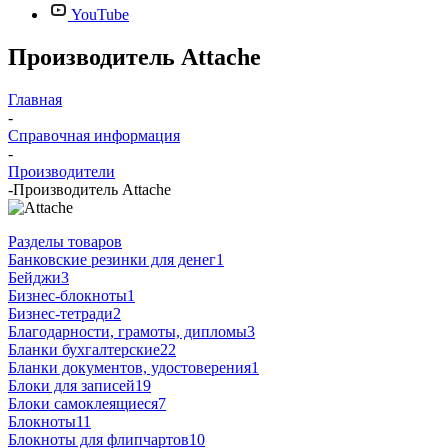
YouTube
Производитель Attache
Главная
-
Справочная информация
-
Производители
-
Производитель Attache
Разделы товаров
Банковские резинки для денег
1
Бейджи
3
Бизнес-блокноты
1
Бизнес-тетради
2
Благодарности, грамоты, дипломы
3
Бланки бухгалтерские
22
Бланки документов, удостоверения
1
Блоки для записей
19
Блоки самоклеящиеся
7
Блокноты
11
Блокноты для флипчартов
10