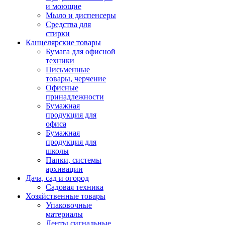
и моющие
Мыло и диспенсеры
Средства для
стирки
Канцелярские товары
Бумага для офисной
техники
Письменные
товары, черчение
Офисные
принадлежности
Бумажная
продукция для
офиса
Бумажная
продукция для
школы
Папки, системы
архивации
Дача, сад и огород
Садовая техника
Хозяйственные товары
Упаковочные
материалы
Ленты сигнальные