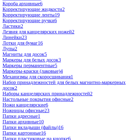
Короба архивные
6
Корректирующие жидкости
2
Корректирующие ленты
19
Корректирующие ручки
6
Ластики
2
Лезвия для канцелярских ножей
2
Линейки
23
Лотки для бумаг
16
Лупы
2
Магниты для досок
5
Маркеры для белых досок
3
Маркеры перманентные
5
Маркеры-краски (лаковые)
4
Механизмы для скоросшивания
1
Набор принадлежностей для белых магнитно-маркерных
досок
2
Наборы канцелярских принадлежностей
2
Настольные покрытия офисные
2
Ножи канцелярские
6
Ножницы офисные
23
Папки адресные
1
Папки архивные
10
Папки вкладыши (файлы)
16
Папки картонные
16
Папки пластиковые на кнопке
6