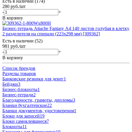
Есть в наличии (174)
280
руб.
/шт
-
+
В корзину
Бизнес-тетрадь Attache Fantasy А4 140 листов голубая в клетку
2 разделителя на спирали (223х298 мм) [309362]
Есть в наличии (52)
981
руб.
/шт
-
+
В корзину
Список брендов
Разделы товаров
Банковские резинки для денег
1
Бейджи
3
Бизнес-блокноты
1
Бизнес-тетради
2
Благодарности, грамоты, дипломы
3
Бланки бухгалтерские
22
Бланки документов, удостоверения
1
Блоки для записей
19
Блоки самоклеящиеся
7
Блокноты
11
Блокноты для флипчартов
10