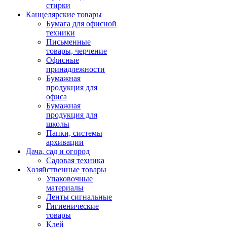
стирки
Канцелярские товары
Бумага для офисной
техники
Письменные
товары, черчение
Офисные
принадлежности
Бумажная
продукция для
офиса
Бумажная
продукция для
школы
Папки, системы
архивации
Дача, сад и огород
Садовая техника
Хозяйственные товары
Упаковочные
материалы
Ленты сигнальные
Гигиенические
товары
Клей