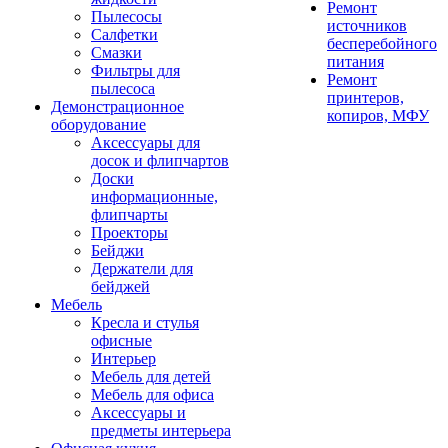
Ремонт
Пылесосы
источников
Салфетки
бесперебойного
Смазки
питания
Фильтры для
Ремонт
пылесоса
принтеров,
Демонстрационное
копиров, МФУ
оборудование
Аксессуары для
досок и флипчартов
Доски
информационные,
флипчарты
Проекторы
Бейджи
Держатели для
бейджей
Мебель
Кресла и стулья
офисные
Интерьер
Мебель для детей
Мебель для офиса
Аксессуары и
предметы интерьера