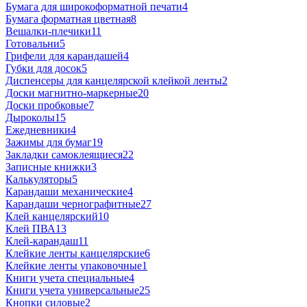
Бумага для широкоформатной печати
4
Бумага форматная цветная
8
Вешалки-плечики
11
Готовальни
5
Грифели для карандашей
4
Губки для досок
5
Диспенсеры для канцелярской клейкой ленты
2
Доски магнитно-маркерные
20
Доски пробковые
7
Дыроколы
15
Ежедневники
4
Зажимы для бумаг
19
Закладки самоклеящиеся
22
Записные книжки
3
Калькуляторы
5
Карандаши механические
4
Карандаши чернографитные
27
Клей канцелярский
10
Клей ПВА
13
Клей-карандаш
11
Клейкие ленты канцелярские
6
Клейкие ленты упаковочные
1
Книги учета специальные
4
Книги учета универсальные
25
Кнопки силовые
2