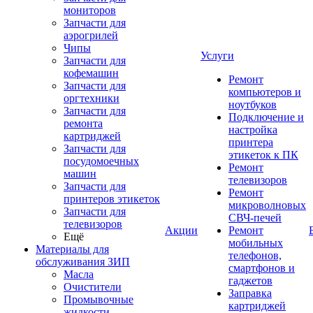
мониторов
Запчасти для
аэрогрилей
Чипы
Услуги
Запчасти для
кофемашин
Ремонт
Запчасти для
компьютеров и
оргтехники
ноутбуков
Запчасти для
Подключение и
ремонта
настройка
картриджей
принтера
Запчасти для
этикеток к ПК
посудомоечных
Ремонт
машин
телевизоров
Запчасти для
Ремонт
принтеров этикеток
микроволновых
Запчасти для
СВЧ-печей
телевизоров
Акции
Ремонт
Ещё
мобильных
Материалы для
телефонов,
обслуживания ЗИП
смартфонов и
Масла
гаджетов
Очистители
Заправка
Промывочные
картриджей
жидкости