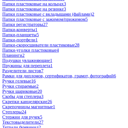
Папки пластиковые на кольцах
3
Папки пластиковые на резинке
3
Папки пластиковые с вкладышами (файлами)
2
Папки пластиковые с зажимом/прижимом
5
Папки регистраторы
27
Папки-конверты
1
Папки-планшеты
5
Папки-портфели
1
Папки-скоросшиватели пластиковые
28
Папки-уголки пластиковые
4
Планинги
2
Подушки увлажняющие
1
Пружины для переплета
1
Разделители листов
7
Рамки для дипломов, сертификатов, грамот, фотографий
6
Ручки гелевые
16
Ручки стираемые
2
Ручки шариковые
20
Скобы для степлера
3
Скрепки канцелярские
26
Скрепочницы магнитные
1
Степлеры
24
Стержни для ручек
5
Текстовыделители
27
Тетради бумвинил
2