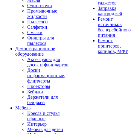
Масла
гаджетов
Очистители
Заправка
Промывочные
картриджей
жидкости
Ремонт
Пылесосы
источников
Салфетки
бесперебойного
Смазки
питания
Фильтры для
Ремонт
пылесоса
принтеров,
Демонстрационное
копиров, МФУ
оборудование
Аксессуары для
досок и флипчартов
Доски
информационные,
флипчарты
Проекторы
Бейджи
Держатели для
бейджей
Мебель
Кресла и стулья
офисные
Интерьер
Мебель для детей