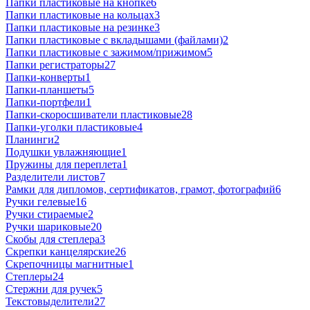
Папки пластиковые на кнопке
6
Папки пластиковые на кольцах
3
Папки пластиковые на резинке
3
Папки пластиковые с вкладышами (файлами)
2
Папки пластиковые с зажимом/прижимом
5
Папки регистраторы
27
Папки-конверты
1
Папки-планшеты
5
Папки-портфели
1
Папки-скоросшиватели пластиковые
28
Папки-уголки пластиковые
4
Планинги
2
Подушки увлажняющие
1
Пружины для переплета
1
Разделители листов
7
Рамки для дипломов, сертификатов, грамот, фотографий
6
Ручки гелевые
16
Ручки стираемые
2
Ручки шариковые
20
Скобы для степлера
3
Скрепки канцелярские
26
Скрепочницы магнитные
1
Степлеры
24
Стержни для ручек
5
Текстовыделители
27