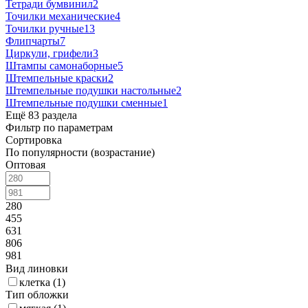
Тетради бумвинил
2
Точилки механические
4
Точилки ручные
13
Флипчарты
7
Циркули, грифели
3
Штампы самонаборные
5
Штемпельные краски
2
Штемпельные подушки настольные
2
Штемпельные подушки сменные
1
Ещё 83 раздела
Фильтр по параметрам
Сортировка
По популярности (возрастание)
Оптовая
280
455
631
806
981
Вид линовки
клетка (
1
)
Тип обложки