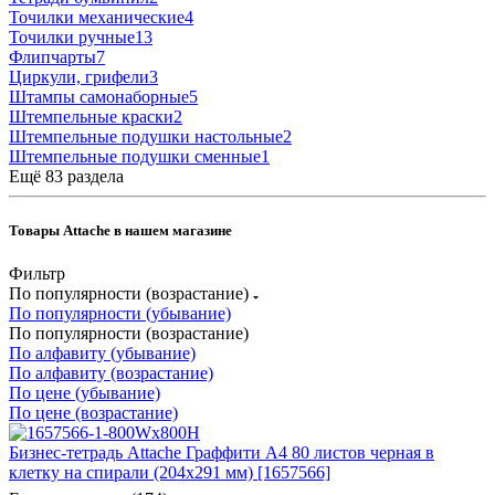
Точилки механические
4
Точилки ручные
13
Флипчарты
7
Циркули, грифели
3
Штампы самонаборные
5
Штемпельные краски
2
Штемпельные подушки настольные
2
Штемпельные подушки сменные
1
Ещё 83 раздела
Товары Attache в нашем магазине
Фильтр
По популярности (возрастание)
По популярности (убывание)
По популярности (возрастание)
По алфавиту (убывание)
По алфавиту (возрастание)
По цене (убывание)
По цене (возрастание)
Бизнес-тетрадь Attache Граффити А4 80 листов черная в
клетку на спирали (204x291 мм) [1657566]