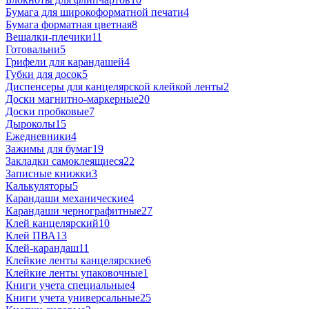
Бумага для широкоформатной печати
4
Бумага форматная цветная
8
Вешалки-плечики
11
Готовальни
5
Грифели для карандашей
4
Губки для досок
5
Диспенсеры для канцелярской клейкой ленты
2
Доски магнитно-маркерные
20
Доски пробковые
7
Дыроколы
15
Ежедневники
4
Зажимы для бумаг
19
Закладки самоклеящиеся
22
Записные книжки
3
Калькуляторы
5
Карандаши механические
4
Карандаши чернографитные
27
Клей канцелярский
10
Клей ПВА
13
Клей-карандаш
11
Клейкие ленты канцелярские
6
Клейкие ленты упаковочные
1
Книги учета специальные
4
Книги учета универсальные
25