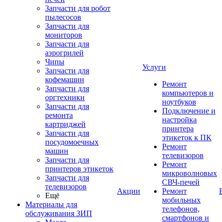
Запчасти для робот
пылесосов
Запчасти для
мониторов
Запчасти для
аэрогрилей
Чипы
Услуги
Запчасти для
кофемашин
Ремонт
Запчасти для
компьютеров и
оргтехники
ноутбуков
Запчасти для
Подключение и
ремонта
настройка
картриджей
принтера
Запчасти для
этикеток к ПК
посудомоечных
Ремонт
машин
телевизоров
Запчасти для
Ремонт
принтеров этикеток
микроволновых
Запчасти для
СВЧ-печей
телевизоров
Акции
Ремонт
Ещё
мобильных
Материалы для
телефонов,
обслуживания ЗИП
смартфонов и