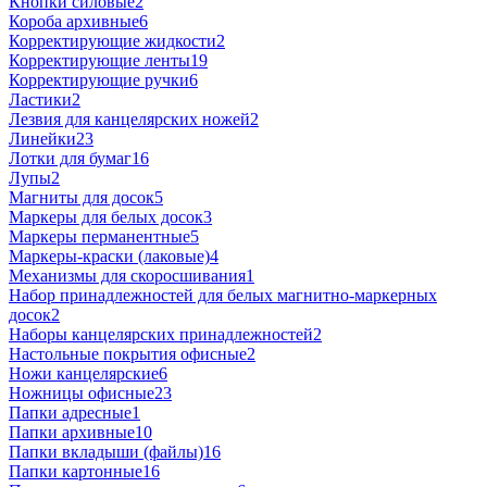
Кнопки силовые
2
Короба архивные
6
Корректирующие жидкости
2
Корректирующие ленты
19
Корректирующие ручки
6
Ластики
2
Лезвия для канцелярских ножей
2
Линейки
23
Лотки для бумаг
16
Лупы
2
Магниты для досок
5
Маркеры для белых досок
3
Маркеры перманентные
5
Маркеры-краски (лаковые)
4
Механизмы для скоросшивания
1
Набор принадлежностей для белых магнитно-маркерных
досок
2
Наборы канцелярских принадлежностей
2
Настольные покрытия офисные
2
Ножи канцелярские
6
Ножницы офисные
23
Папки адресные
1
Папки архивные
10
Папки вкладыши (файлы)
16
Папки картонные
16