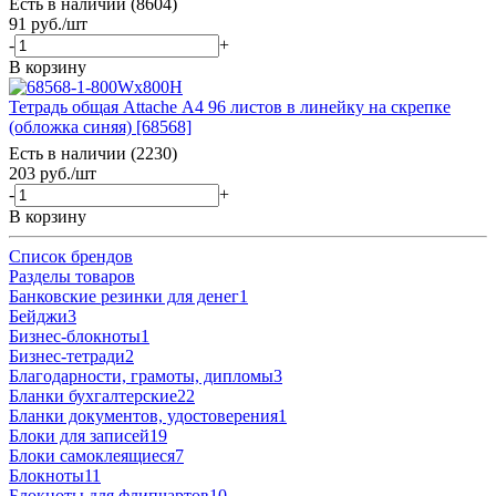
Есть в наличии (8604)
91
руб.
/шт
-
+
В корзину
Тетрадь общая Attache А4 96 листов в линейку на скрепке
(обложка синяя) [68568]
Есть в наличии (2230)
203
руб.
/шт
-
+
В корзину
Список брендов
Разделы товаров
Банковские резинки для денег
1
Бейджи
3
Бизнес-блокноты
1
Бизнес-тетради
2
Благодарности, грамоты, дипломы
3
Бланки бухгалтерские
22
Бланки документов, удостоверения
1
Блоки для записей
19
Блоки самоклеящиеся
7
Блокноты
11
Блокноты для флипчартов
10