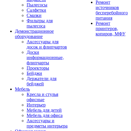
Ремонт
Пылесосы
источников
Салфетки
бесперебойного
Смазки
питания
Фильтры для
Ремонт
пылесоса
принтеров,
Демонстрационное
копиров, МФУ
оборудование
Аксессуары для
досок и флипчартов
Доски
информационные,
флипчарты
Проекторы
Бейджи
Держатели для
бейджей
Мебель
Кресла и стулья
офисные
Интерьер
Мебель для детей
Мебель для офиса
Аксессуары и
предметы интерьера