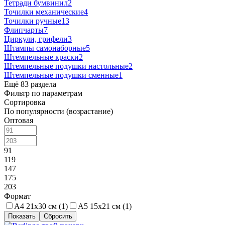
Тетради бумвинил
2
Точилки механические
4
Точилки ручные
13
Флипчарты
7
Циркули, грифели
3
Штампы самонаборные
5
Штемпельные краски
2
Штемпельные подушки настольные
2
Штемпельные подушки сменные
1
Ещё 83 раздела
Фильтр по параметрам
Сортировка
По популярности (возрастание)
Оптовая
91
119
147
175
203
Формат
A4 21х30 см (
1
)
A5 15х21 см (
1
)
Сбросить