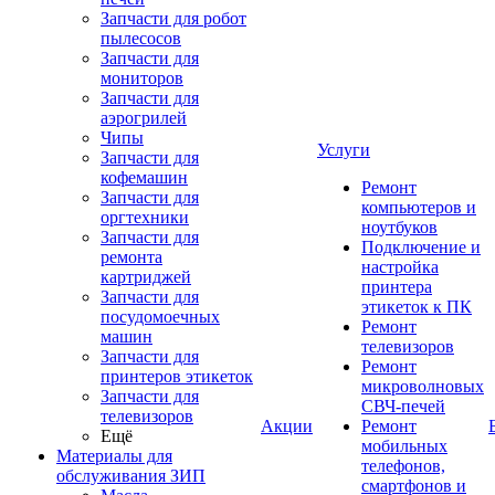
Запчасти для робот
пылесосов
Запчасти для
мониторов
Запчасти для
аэрогрилей
Чипы
Услуги
Запчасти для
кофемашин
Ремонт
Запчасти для
компьютеров и
оргтехники
ноутбуков
Запчасти для
Подключение и
ремонта
настройка
картриджей
принтера
Запчасти для
этикеток к ПК
посудомоечных
Ремонт
машин
телевизоров
Запчасти для
Ремонт
принтеров этикеток
микроволновых
Запчасти для
СВЧ-печей
телевизоров
Акции
Ремонт
Ещё
мобильных
Материалы для
телефонов,
обслуживания ЗИП
смартфонов и