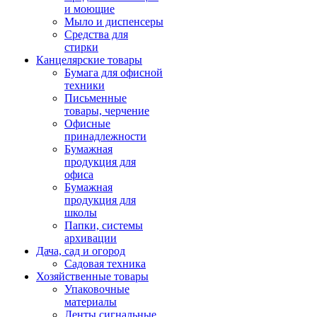
и моющие
Мыло и диспенсеры
Средства для
стирки
Канцелярские товары
Бумага для офисной
техники
Письменные
товары, черчение
Офисные
принадлежности
Бумажная
продукция для
офиса
Бумажная
продукция для
школы
Папки, системы
архивации
Дача, сад и огород
Садовая техника
Хозяйственные товары
Упаковочные
материалы
Ленты сигнальные