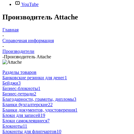
YouTube
Производитель Attache
Главная
-
Справочная информация
-
Производители
-
Производитель Attache
Разделы товаров
Банковские резинки для денег
1
Бейджи
3
Бизнес-блокноты
1
Бизнес-тетради
2
Благодарности, грамоты, дипломы
3
Бланки бухгалтерские
22
Бланки документов, удостоверения
1
Блоки для записей
19
Блоки самоклеящиеся
7
Блокноты
11
Блокноты для флипчартов
10