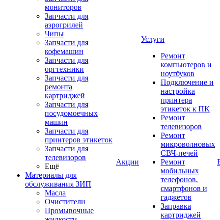
мониторов
Запчасти для
аэрогрилей
Чипы
Услуги
Запчасти для
кофемашин
Ремонт
Запчасти для
компьютеров и
оргтехники
ноутбуков
Запчасти для
Подключение и
ремонта
настройка
картриджей
принтера
Запчасти для
этикеток к ПК
посудомоечных
Ремонт
машин
телевизоров
Запчасти для
Ремонт
принтеров этикеток
микроволновых
Запчасти для
СВЧ-печей
телевизоров
Акции
Ремонт
Ещё
мобильных
Материалы для
телефонов,
обслуживания ЗИП
смартфонов и
Масла
гаджетов
Очистители
Заправка
Промывочные
картриджей
жидкости