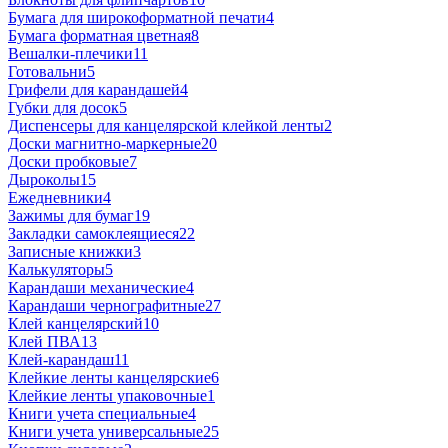
Бумага для широкоформатной печати
4
Бумага форматная цветная
8
Вешалки-плечики
11
Готовальни
5
Грифели для карандашей
4
Губки для досок
5
Диспенсеры для канцелярской клейкой ленты
2
Доски магнитно-маркерные
20
Доски пробковые
7
Дыроколы
15
Ежедневники
4
Зажимы для бумаг
19
Закладки самоклеящиеся
22
Записные книжки
3
Калькуляторы
5
Карандаши механические
4
Карандаши чернографитные
27
Клей канцелярский
10
Клей ПВА
13
Клей-карандаш
11
Клейкие ленты канцелярские
6
Клейкие ленты упаковочные
1
Книги учета специальные
4
Книги учета универсальные
25