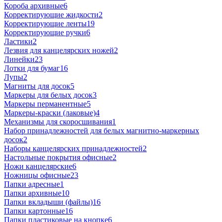
Короба архивные
6
Корректирующие жидкости
2
Корректирующие ленты
19
Корректирующие ручки
6
Ластики
2
Лезвия для канцелярских ножей
2
Линейки
23
Лотки для бумаг
16
Лупы
2
Магниты для досок
5
Маркеры для белых досок
3
Маркеры перманентные
5
Маркеры-краски (лаковые)
4
Механизмы для скоросшивания
1
Набор принадлежностей для белых магнитно-маркерных
досок
2
Наборы канцелярских принадлежностей
2
Настольные покрытия офисные
2
Ножи канцелярские
6
Ножницы офисные
23
Папки адресные
1
Папки архивные
10
Папки вкладыши (файлы)
16
Папки картонные
16
Папки пластиковые на кнопке
6