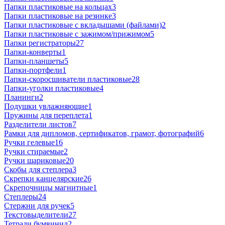
Папки пластиковые на кольцах
3
Папки пластиковые на резинке
3
Папки пластиковые с вкладышами (файлами)
2
Папки пластиковые с зажимом/прижимом
5
Папки регистраторы
27
Папки-конверты
1
Папки-планшеты
5
Папки-портфели
1
Папки-скоросшиватели пластиковые
28
Папки-уголки пластиковые
4
Планинги
2
Подушки увлажняющие
1
Пружины для переплета
1
Разделители листов
7
Рамки для дипломов, сертификатов, грамот, фотографий
6
Ручки гелевые
16
Ручки стираемые
2
Ручки шариковые
20
Скобы для степлера
3
Скрепки канцелярские
26
Скрепочницы магнитные
1
Степлеры
24
Стержни для ручек
5
Текстовыделители
27
Тетради бумвинил
2