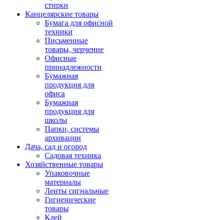
стирки
Канцелярские товары
Бумага для офисной
техники
Письменные
товары, черчение
Офисные
принадлежности
Бумажная
продукция для
офиса
Бумажная
продукция для
школы
Папки, системы
архивации
Дача, сад и огород
Садовая техника
Хозяйственные товары
Упаковочные
материалы
Ленты сигнальные
Гигиенические
товары
Клей