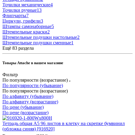
Точилки механические
4
Точилки ручные
13
Флипчарты
7
Циркули, грифели
3
Штампы самонаборные
5
Штемпельные краски
2
Штемпельные подушки настольные
2
Штемпельные подушки сменные
1
Ещё 83 раздела
Товары Attache в нашем магазине
Фильтр
По популярности (возрастание)
По популярности (убывание)
По популярности (возрастание)
По алфавиту (убывание)
По алфавиту (возрастание)
По цене (убывание)
По цене (возрастание)
Тетрадь общая А5 96 листов в клетку на скрепке бумвинил
(обложка синяя) [916920]