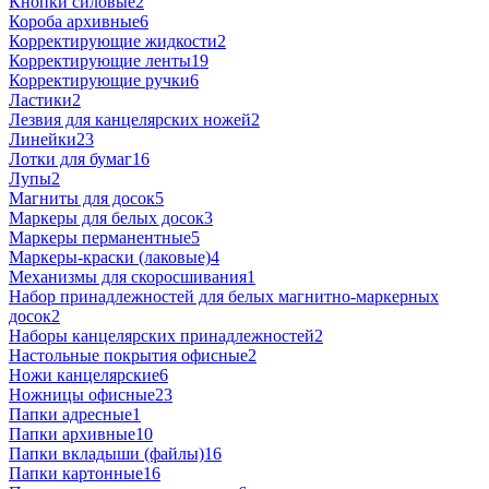
Кнопки силовые
2
Короба архивные
6
Корректирующие жидкости
2
Корректирующие ленты
19
Корректирующие ручки
6
Ластики
2
Лезвия для канцелярских ножей
2
Линейки
23
Лотки для бумаг
16
Лупы
2
Магниты для досок
5
Маркеры для белых досок
3
Маркеры перманентные
5
Маркеры-краски (лаковые)
4
Механизмы для скоросшивания
1
Набор принадлежностей для белых магнитно-маркерных
досок
2
Наборы канцелярских принадлежностей
2
Настольные покрытия офисные
2
Ножи канцелярские
6
Ножницы офисные
23
Папки адресные
1
Папки архивные
10
Папки вкладыши (файлы)
16
Папки картонные
16