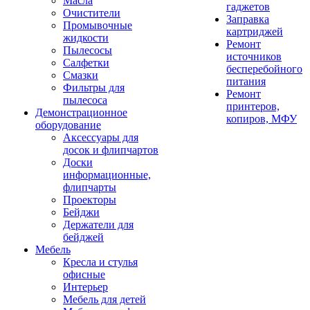
Масла
гаджетов
Очистители
Заправка
Промывочные
картриджей
жидкости
Ремонт
Пылесосы
источников
Салфетки
бесперебойного
Смазки
питания
Фильтры для
Ремонт
пылесоса
принтеров,
Демонстрационное
копиров, МФУ
оборудование
Аксессуары для
досок и флипчартов
Доски
информационные,
флипчарты
Проекторы
Бейджи
Держатели для
бейджей
Мебель
Кресла и стулья
офисные
Интерьер
Мебель для детей