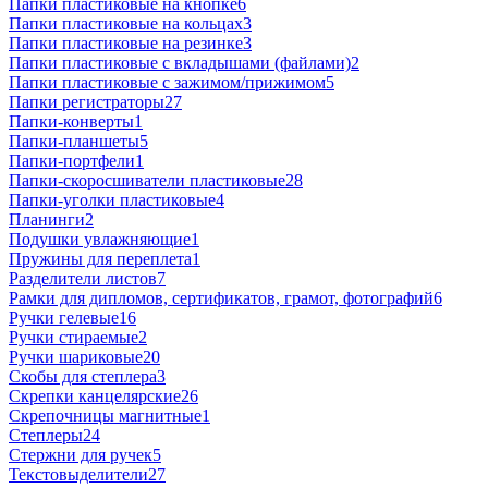
Папки пластиковые на кнопке
6
Папки пластиковые на кольцах
3
Папки пластиковые на резинке
3
Папки пластиковые с вкладышами (файлами)
2
Папки пластиковые с зажимом/прижимом
5
Папки регистраторы
27
Папки-конверты
1
Папки-планшеты
5
Папки-портфели
1
Папки-скоросшиватели пластиковые
28
Папки-уголки пластиковые
4
Планинги
2
Подушки увлажняющие
1
Пружины для переплета
1
Разделители листов
7
Рамки для дипломов, сертификатов, грамот, фотографий
6
Ручки гелевые
16
Ручки стираемые
2
Ручки шариковые
20
Скобы для степлера
3
Скрепки канцелярские
26
Скрепочницы магнитные
1
Степлеры
24
Стержни для ручек
5
Текстовыделители
27