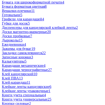
Бумага для широкоформатной печати
4
Бумага форматная цветная
8
Вешалки-плечики
11
Готовальни
5
Грифели для карандашей
4
Губки для досок
5
Диспенсеры для канцелярской клейкой ленты
2
Доски магнитно-маркерные
20
Доски пробковые
7
Дыроколы
15
Ежедневники
4
Зажимы для бумаг
19
Закладки самоклеящиеся
22
Записные книжки
3
Калькуляторы
5
Карандаши механические
4
Карандаши чернографитные
27
Клей канцелярский
10
Клей ПВА
13
Клей-карандаш
11
Клейкие ленты канцелярские
6
Клейкие ленты упаковочные
1
Книги учета специальные
4
Книги учета универсальные
25
Кнопки силовые
2