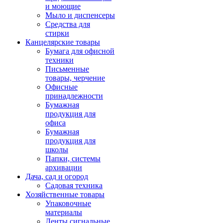
и моющие
Мыло и диспенсеры
Средства для
стирки
Канцелярские товары
Бумага для офисной
техники
Письменные
товары, черчение
Офисные
принадлежности
Бумажная
продукция для
офиса
Бумажная
продукция для
школы
Папки, системы
архивации
Дача, сад и огород
Садовая техника
Хозяйственные товары
Упаковочные
материалы
Ленты сигнальные