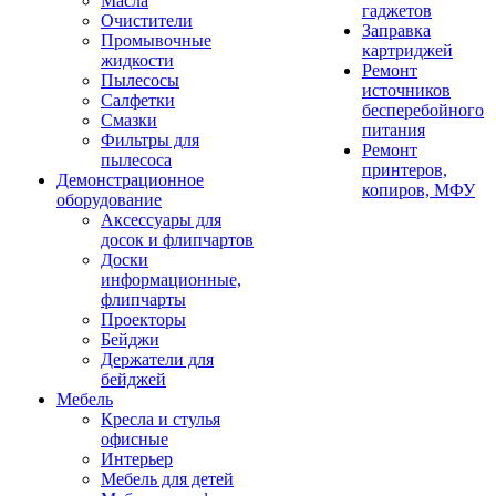
Масла
гаджетов
Очистители
Заправка
Промывочные
картриджей
жидкости
Ремонт
Пылесосы
источников
Салфетки
бесперебойного
Смазки
питания
Фильтры для
Ремонт
пылесоса
принтеров,
Демонстрационное
копиров, МФУ
оборудование
Аксессуары для
досок и флипчартов
Доски
информационные,
флипчарты
Проекторы
Бейджи
Держатели для
бейджей
Мебель
Кресла и стулья
офисные
Интерьер
Мебель для детей