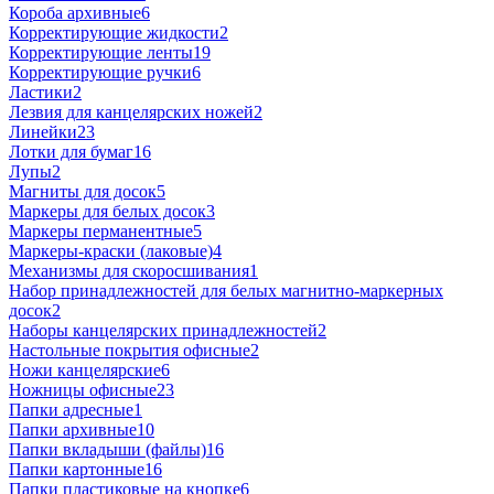
Короба архивные
6
Корректирующие жидкости
2
Корректирующие ленты
19
Корректирующие ручки
6
Ластики
2
Лезвия для канцелярских ножей
2
Линейки
23
Лотки для бумаг
16
Лупы
2
Магниты для досок
5
Маркеры для белых досок
3
Маркеры перманентные
5
Маркеры-краски (лаковые)
4
Механизмы для скоросшивания
1
Набор принадлежностей для белых магнитно-маркерных
досок
2
Наборы канцелярских принадлежностей
2
Настольные покрытия офисные
2
Ножи канцелярские
6
Ножницы офисные
23
Папки адресные
1
Папки архивные
10
Папки вкладыши (файлы)
16
Папки картонные
16
Папки пластиковые на кнопке
6