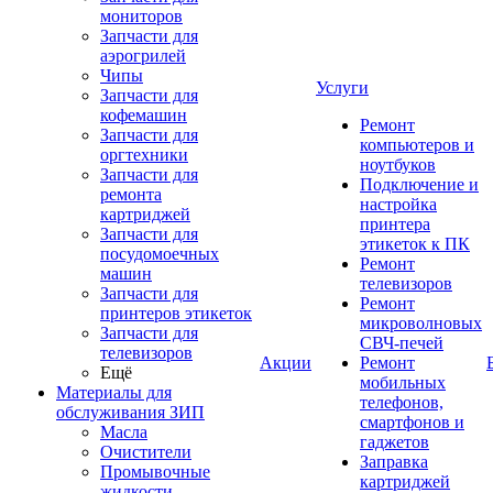
мониторов
Запчасти для
аэрогрилей
Чипы
Услуги
Запчасти для
кофемашин
Ремонт
Запчасти для
компьютеров и
оргтехники
ноутбуков
Запчасти для
Подключение и
ремонта
настройка
картриджей
принтера
Запчасти для
этикеток к ПК
посудомоечных
Ремонт
машин
телевизоров
Запчасти для
Ремонт
принтеров этикеток
микроволновых
Запчасти для
СВЧ-печей
телевизоров
Акции
Ремонт
Ещё
мобильных
Материалы для
телефонов,
обслуживания ЗИП
смартфонов и
Масла
гаджетов
Очистители
Заправка
Промывочные
картриджей
жидкости