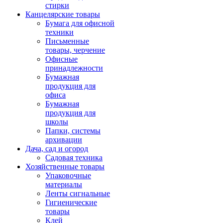
стирки
Канцелярские товары
Бумага для офисной
техники
Письменные
товары, черчение
Офисные
принадлежности
Бумажная
продукция для
офиса
Бумажная
продукция для
школы
Папки, системы
архивации
Дача, сад и огород
Садовая техника
Хозяйственные товары
Упаковочные
материалы
Ленты сигнальные
Гигиенические
товары
Клей