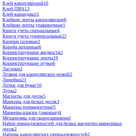
Клей канцелярский
10
Клей ПВА
13
Клей-карандаш
11
Клейкие ленты канцелярские
6
Клейкие ленты упаковочные
1
Книги учета специальные
4
Книги учета универсальные
25
Кнопки силовые
2
Короба архивные
6
Корректирующие жидкости
2
Корректирующие ленты
19
Корректирующие ручки
6
Ластики
2
Лезвия для канцелярских ножей
2
Линейки
23
Лотки для бумаг
16
Лупы
2
Магниты для досок
5
Маркеры для белых досок
3
Маркеры перманентные
5
Маркеры-краски (лаковые)
4
Механизмы для скоросшивания
1
Набор принадлежностей для белых магнитно-маркерных
досок
2
Наборы канцелярских принадлежностей
2