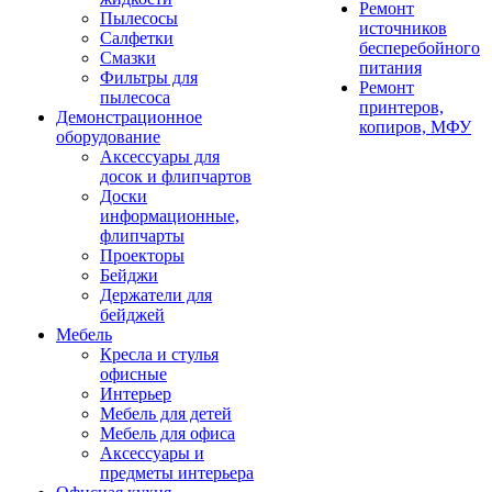
Ремонт
Пылесосы
источников
Салфетки
бесперебойного
Смазки
питания
Фильтры для
Ремонт
пылесоса
принтеров,
Демонстрационное
копиров, МФУ
оборудование
Аксессуары для
досок и флипчартов
Доски
информационные,
флипчарты
Проекторы
Бейджи
Держатели для
бейджей
Мебель
Кресла и стулья
офисные
Интерьер
Мебель для детей
Мебель для офиса
Аксессуары и
предметы интерьера