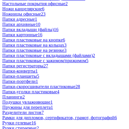
Настольные покрытия офисные
2
Ножи канцелярские
6
Ножницы офисные
23
Папки адресные
1
Папки архивные
10
Папки вкладыши (файлы)
16
Папки картонные
16
Папки пластиковые на кнопке
6
Папки пластиковые на кольцах
3
Папки пластиковые на резинке
3
Папки пластиковые с вкладышами (файлами)
2
Папки пластиковые с зажимом/прижимом
5
Папки регистраторы
27
Папки-конверты
1
Папки-планшеты
5
Папки-портфели
1
Папки-скоросшиватели пластиковые
28
Папки-уголки пластиковые
4
Планинги
2
Подушки увлажняющие
1
Пружины для переплета
1
Разделители листов
7
Рамки для дипломов, сертификатов, грамот, фотографий
6
Ручки гелевые
16
Ручки стираемые
2