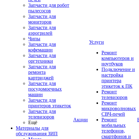
Запчасти для робот
пылесосов
Запчасти для
мониторов
Запчасти для
аэрогрилей
Чипы
Услуги
Запчасти для
кофемашин
Ремонт
Запчасти для
компьютеров и
оргтехники
ноутбуков
Запчасти для
Подключение и
ремонта
настройка
картриджей
принтера
Запчасти для
этикеток к ПК
посудомоечных
Ремонт
машин
телевизоров
Запчасти для
Ремонт
принтеров этикеток
микроволновых
Запчасти для
СВЧ-печей
телевизоров
Акции
Ремонт
Ещё
мобильных
Материалы для
телефонов,
обслуживания ЗИП
смартфонов и