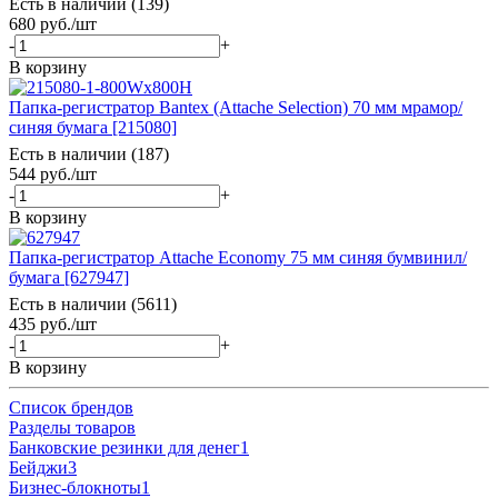
Есть в наличии (139)
680
руб.
/шт
-
+
В корзину
Папка-регистратор Bantex (Attache Selection) 70 мм мрамор/
синяя бумага [215080]
Есть в наличии (187)
544
руб.
/шт
-
+
В корзину
Папка-регистратор Attache Economy 75 мм cиняя бумвинил/
бумага [627947]
Есть в наличии (5611)
435
руб.
/шт
-
+
В корзину
Список брендов
Разделы товаров
Банковские резинки для денег
1
Бейджи
3
Бизнес-блокноты
1