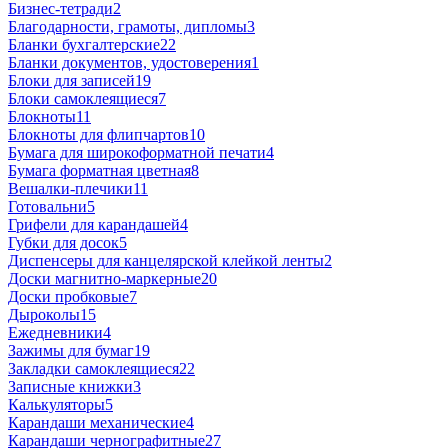
Бизнес-тетради
2
Благодарности, грамоты, дипломы
3
Бланки бухгалтерские
22
Бланки документов, удостоверения
1
Блоки для записей
19
Блоки самоклеящиеся
7
Блокноты
11
Блокноты для флипчартов
10
Бумага для широкоформатной печати
4
Бумага форматная цветная
8
Вешалки-плечики
11
Готовальни
5
Грифели для карандашей
4
Губки для досок
5
Диспенсеры для канцелярской клейкой ленты
2
Доски магнитно-маркерные
20
Доски пробковые
7
Дыроколы
15
Ежедневники
4
Зажимы для бумаг
19
Закладки самоклеящиеся
22
Записные книжки
3
Калькуляторы
5
Карандаши механические
4
Карандаши чернографитные
27