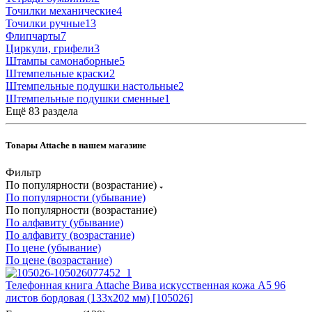
Точилки механические
4
Точилки ручные
13
Флипчарты
7
Циркули, грифели
3
Штампы самонаборные
5
Штемпельные краски
2
Штемпельные подушки настольные
2
Штемпельные подушки сменные
1
Ещё 83 раздела
Товары Attache в нашем магазине
Фильтр
По популярности (возрастание)
По популярности (убывание)
По популярности (возрастание)
По алфавиту (убывание)
По алфавиту (возрастание)
По цене (убывание)
По цене (возрастание)
Телефонная книга Attache Вива искусственная кожа А5 96
листов бордовая (133х202 мм) [105026]