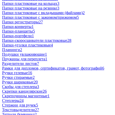
Папки пластиковые на кольцах
3
Папки пластиковые на резинке
3
Папки пластиковые с вкладышами (файлами)
2
Папки пластиковые с зажимом/прижимом
5
Папки регистраторы
27
Папки-конверты
1
Папки-планшеты
5
Папки-портфели
1
Папки-скоросшиватели пластиковые
28
Папки-уголки пластиковые
4
Планинги
2
Подушки увлажняющие
1
Пружины для переплета
1
Разделители листов
7
Рамки для дипломов, сертификатов, грамот, фотографий
6
Ручки гелевые
16
Ручки стираемые
2
Ручки шариковые
20
Скобы для степлера
3
Скрепки канцелярские
26
Скрепочницы магнитные
1
Степлеры
24
Стержни для ручек
5
Текстовыделители
27
Тетради бумвинил
2