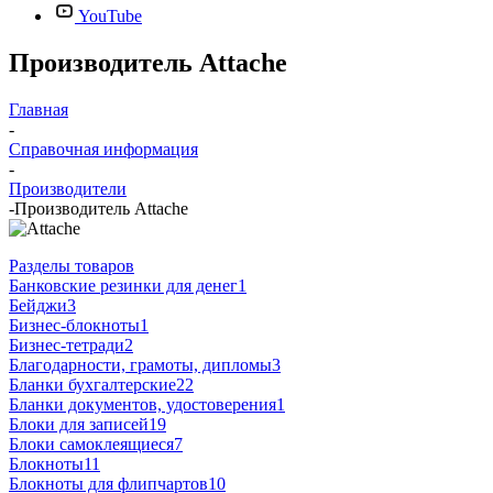
YouTube
Производитель Attache
Главная
-
Справочная информация
-
Производители
-
Производитель Attache
Разделы товаров
Банковские резинки для денег
1
Бейджи
3
Бизнес-блокноты
1
Бизнес-тетради
2
Благодарности, грамоты, дипломы
3
Бланки бухгалтерские
22
Бланки документов, удостоверения
1
Блоки для записей
19
Блоки самоклеящиеся
7
Блокноты
11
Блокноты для флипчартов
10