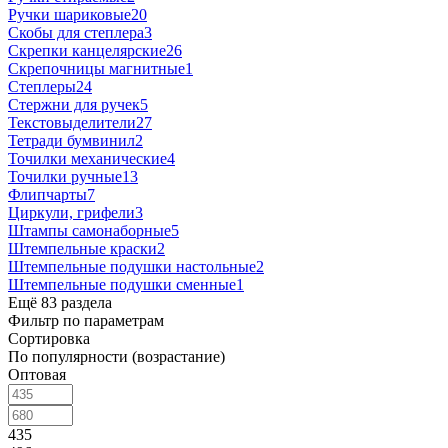
Ручки шариковые
20
Скобы для степлера
3
Скрепки канцелярские
26
Скрепочницы магнитные
1
Степлеры
24
Стержни для ручек
5
Текстовыделители
27
Тетради бумвинил
2
Точилки механические
4
Точилки ручные
13
Флипчарты
7
Циркули, грифели
3
Штампы самонаборные
5
Штемпельные краски
2
Штемпельные подушки настольные
2
Штемпельные подушки сменные
1
Ещё 83 раздела
Фильтр по параметрам
Сортировка
По популярности (возрастание)
Оптовая
435