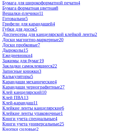
Бумага для широкоформатной печати
4
Бумага форматная цветная
8
Вешалки-плечики
11
Готовальни
5
Грифели для карандашей
4
Губки для досок
5
Диспенсеры для канцелярской клейкой ленты
2
Доски магнитно-маркерные
20
Доски пробковые
7
Дыроколы
15
Ежедневники
4
Зажимы для бумаг
19
Закладки самоклеящиеся
22
Записные книжки
3
Калькуляторы
5
Карандаши механические
4
Карандаши чернографитные
27
Клей канцелярский
10
Клей ПВА
13
Клей-карандаш
11
Клейкие ленты канцелярские
6
Клейкие ленты упаковочные
1
Книги учета специальные
4
Книги учета универсальные
25
Кнопки силовые
2