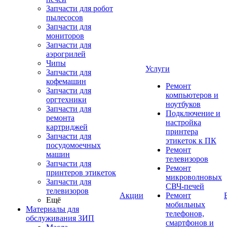
Запчасти для робот
пылесосов
Запчасти для
мониторов
Запчасти для
аэрогрилей
Чипы
Услуги
Запчасти для
кофемашин
Ремонт
Запчасти для
компьютеров и
оргтехники
ноутбуков
Запчасти для
Подключение и
ремонта
настройка
картриджей
принтера
Запчасти для
этикеток к ПК
посудомоечных
Ремонт
машин
телевизоров
Запчасти для
Ремонт
принтеров этикеток
микроволновых
Запчасти для
СВЧ-печей
телевизоров
Акции
Ремонт
Ещё
мобильных
Материалы для
телефонов,
обслуживания ЗИП
смартфонов и