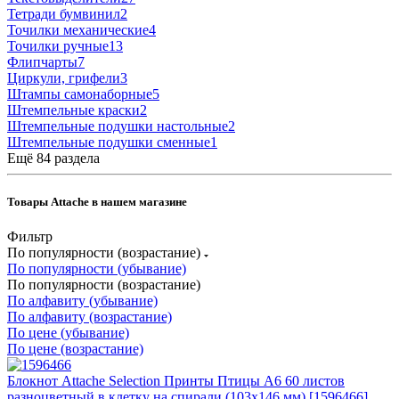
Тетради бумвинил
2
Точилки механические
4
Точилки ручные
13
Флипчарты
7
Циркули, грифели
3
Штампы самонаборные
5
Штемпельные краски
2
Штемпельные подушки настольные
2
Штемпельные подушки сменные
1
Ещё 84 раздела
Товары Attache в нашем магазине
Фильтр
По популярности (возрастание)
По популярности (убывание)
По популярности (возрастание)
По алфавиту (убывание)
По алфавиту (возрастание)
По цене (убывание)
По цене (возрастание)
Блокнот Attache Selection Принты Птицы А6 60 листов
разноцветный в клетку на спирали (103х146 мм) [1596466]