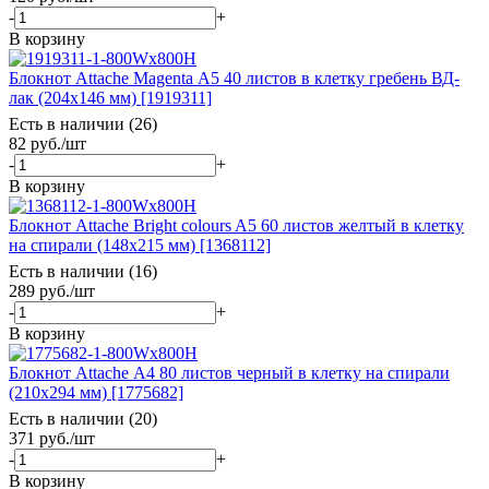
-
+
В корзину
Блокнот Attache Magenta А5 40 листов в клетку гребень ВД-
лак (204х146 мм) [1919311]
Есть в наличии (26)
82
руб.
/шт
-
+
В корзину
Блокнот Attache Bright colours A5 60 листов желтый в клетку
на спирали (148x215 мм) [1368112]
Есть в наличии (16)
289
руб.
/шт
-
+
В корзину
Блокнот Attache А4 80 листов черный в клетку на спирали
(210х294 мм) [1775682]
Есть в наличии (20)
371
руб.
/шт
-
+
В корзину