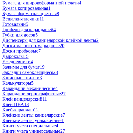
Бумага для широкоформатной печати
4
Бумага копировальная
1
Бумага форматная цветная
8
Вешалки-плечики
11
Готовальни
5
Грифели для карандашей
4
Губки для досок
5
Диспенсеры для канцелярской клейкой ленты
2
Доски магнитно-маркерные
20
Доски пробковые
7
Дыроколы
15
Ежедневники
4
Зажимы для бумаг
19
Закладки самоклеящиеся
23
Записные книжки
3
Калькуляторы
5
Карандаши механические
4
Карандаши чернографитные
27
Клей канцелярский
11
Клей ПВА
13
Клей-карандаш
12
Клейкие ленты канцелярские
7
Клейкие ленты упаковочные
1
Книги учета специальные
4
Книги учета универсальные
27