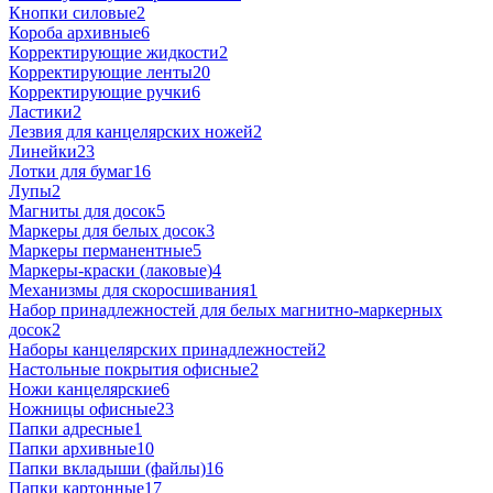
Кнопки силовые
2
Короба архивные
6
Корректирующие жидкости
2
Корректирующие ленты
20
Корректирующие ручки
6
Ластики
2
Лезвия для канцелярских ножей
2
Линейки
23
Лотки для бумаг
16
Лупы
2
Магниты для досок
5
Маркеры для белых досок
3
Маркеры перманентные
5
Маркеры-краски (лаковые)
4
Механизмы для скоросшивания
1
Набор принадлежностей для белых магнитно-маркерных
досок
2
Наборы канцелярских принадлежностей
2
Настольные покрытия офисные
2
Ножи канцелярские
6
Ножницы офисные
23
Папки адресные
1
Папки архивные
10
Папки вкладыши (файлы)
16
Папки картонные
17