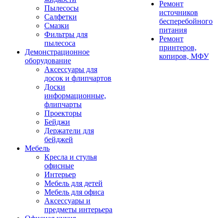
Ремонт
Пылесосы
источников
Салфетки
бесперебойного
Смазки
питания
Фильтры для
Ремонт
пылесоса
принтеров,
Демонстрационное
копиров, МФУ
оборудование
Аксессуары для
досок и флипчартов
Доски
информационные,
флипчарты
Проекторы
Бейджи
Держатели для
бейджей
Мебель
Кресла и стулья
офисные
Интерьер
Мебель для детей
Мебель для офиса
Аксессуары и
предметы интерьера