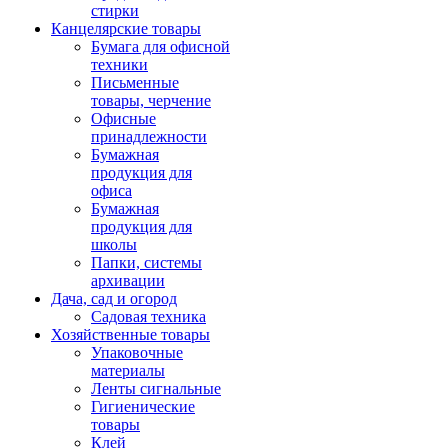
стирки
Канцелярские товары
Бумага для офисной
техники
Письменные
товары, черчение
Офисные
принадлежности
Бумажная
продукция для
офиса
Бумажная
продукция для
школы
Папки, системы
архивации
Дача, сад и огород
Садовая техника
Хозяйственные товары
Упаковочные
материалы
Ленты сигнальные
Гигиенические
товары
Клей