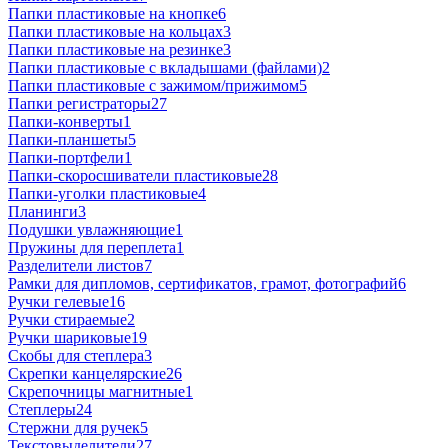
Папки пластиковые на кнопке
6
Папки пластиковые на кольцах
3
Папки пластиковые на резинке
3
Папки пластиковые с вкладышами (файлами)
2
Папки пластиковые с зажимом/прижимом
5
Папки регистраторы
27
Папки-конверты
1
Папки-планшеты
5
Папки-портфели
1
Папки-скоросшиватели пластиковые
28
Папки-уголки пластиковые
4
Планинги
3
Подушки увлажняющие
1
Пружины для переплета
1
Разделители листов
7
Рамки для дипломов, сертификатов, грамот, фотографий
6
Ручки гелевые
16
Ручки стираемые
2
Ручки шариковые
19
Скобы для степлера
3
Скрепки канцелярские
26
Скрепочницы магнитные
1
Степлеры
24
Стержни для ручек
5
Текстовыделители
27