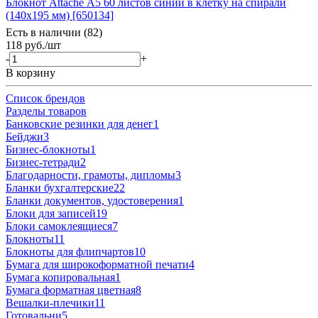
Блокнот Attache А5 60 листов синий в клетку на спирали
(140x195 мм) [650134]
Есть в наличии (82)
118
руб.
/шт
-
+
В корзину
Список брендов
Разделы товаров
Банковские резинки для денег
1
Бейджи
3
Бизнес-блокноты
1
Бизнес-тетради
2
Благодарности, грамоты, дипломы
3
Бланки бухгалтерские
22
Бланки документов, удостоверения
1
Блоки для записей
19
Блоки самоклеящиеся
7
Блокноты
11
Блокноты для флипчартов
10
Бумага для широкоформатной печати
4
Бумага копировальная
1
Бумага форматная цветная
8
Вешалки-плечики
11
Готовальни
5