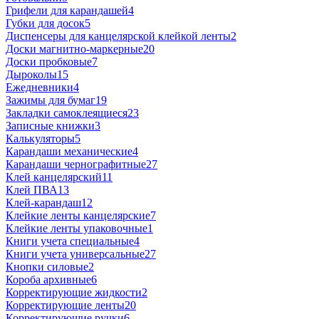
Грифели для карандашей
4
Губки для досок
5
Диспенсеры для канцелярской клейкой ленты
2
Доски магнитно-маркерные
20
Доски пробковые
7
Дыроколы
15
Ежедневники
4
Зажимы для бумаг
19
Закладки самоклеящиеся
23
Записные книжки
3
Калькуляторы
5
Карандаши механические
4
Карандаши чернографитные
27
Клей канцелярский
11
Клей ПВА
13
Клей-карандаш
12
Клейкие ленты канцелярские
7
Клейкие ленты упаковочные
1
Книги учета специальные
4
Книги учета универсальные
27
Кнопки силовые
2
Короба архивные
6
Корректирующие жидкости
2
Корректирующие ленты
20
Корректирующие ручки
6