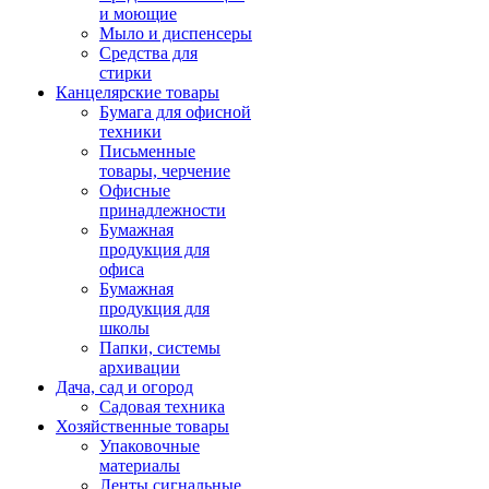
и моющие
Мыло и диспенсеры
Средства для
стирки
Канцелярские товары
Бумага для офисной
техники
Письменные
товары, черчение
Офисные
принадлежности
Бумажная
продукция для
офиса
Бумажная
продукция для
школы
Папки, системы
архивации
Дача, сад и огород
Садовая техника
Хозяйственные товары
Упаковочные
материалы
Ленты сигнальные