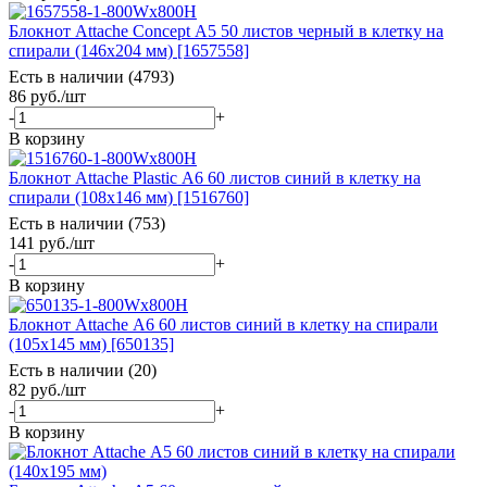
Блокнот Attache Concept А5 50 листов черный в клетку на
спирали (146x204 мм) [1657558]
Есть в наличии (4793)
86
руб.
/шт
-
+
В корзину
Блокнот Attache Plastic А6 60 листов синий в клетку на
спирали (108x146 мм) [1516760]
Есть в наличии (753)
141
руб.
/шт
-
+
В корзину
Блокнот Attache А6 60 листов синий в клетку на спирали
(105x145 мм) [650135]
Есть в наличии (20)
82
руб.
/шт
-
+
В корзину