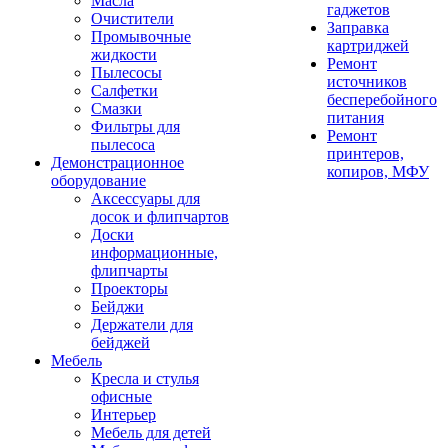
Масла
гаджетов
Очистители
Заправка
Промывочные
картриджей
жидкости
Ремонт
Пылесосы
источников
Салфетки
бесперебойного
Смазки
питания
Фильтры для
Ремонт
пылесоса
принтеров,
Демонстрационное
копиров, МФУ
оборудование
Аксессуары для
досок и флипчартов
Доски
информационные,
флипчарты
Проекторы
Бейджи
Держатели для
бейджей
Мебель
Кресла и стулья
офисные
Интерьер
Мебель для детей