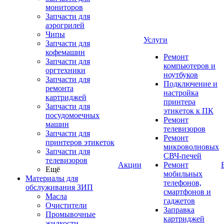
мониторов
Запчасти для
аэрогрилей
Чипы
Услуги
Запчасти для
кофемашин
Ремонт
Запчасти для
компьютеров и
оргтехники
ноутбуков
Запчасти для
Подключение и
ремонта
настройка
картриджей
принтера
Запчасти для
этикеток к ПК
посудомоечных
Ремонт
машин
телевизоров
Запчасти для
Ремонт
принтеров этикеток
микроволновых
Запчасти для
СВЧ-печей
телевизоров
Акции
Ремонт
Ещё
мобильных
Материалы для
телефонов,
обслуживания ЗИП
смартфонов и
Масла
гаджетов
Очистители
Заправка
Промывочные
картриджей
жидкости