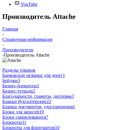
YouTube
Производитель Attache
Главная
-
Справочная информация
-
Производители
-
Производитель Attache
Разделы товаров
Банковские резинки для денег
1
Бейджи
3
Бизнес-блокноты
1
Бизнес-тетради
2
Благодарности, грамоты, дипломы
3
Бланки бухгалтерские
22
Бланки документов, удостоверения
1
Блоки для записей
19
Блоки самоклеящиеся
7
Блокноты
11
Блокноты для флипчартов
10